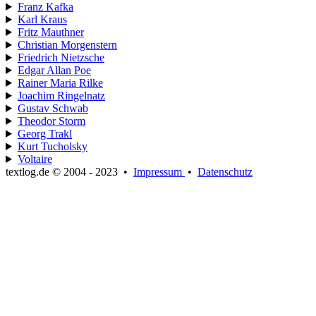
Franz Kafka
Karl Kraus
Fritz Mauthner
Christian Morgenstern
Friedrich Nietzsche
Edgar Allan Poe
Rainer Maria Rilke
Joachim Ringelnatz
Gustav Schwab
Theodor Storm
Georg Trakl
Kurt Tucholsky
Voltaire
textlog.de © 2004 - 2023
•
Impressum
•
Datenschutz