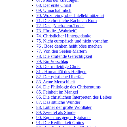
67. Preis der Gläubigen
68. Der erste Christ
69. Unnachahmlich
70. Wozu ein grober Intellekt nütze ist
71. Die christliche Rache an Rom
72. Das „Nach-dem-Tode“
73. Für die „Wahrheit“
74. Christlicher Hintergedanke
75. Nicht europäisch und nicht vornehm
76 . Böse denken heißt böse machen
77. Von den Seelen-Martern
78. Die strafende Gerechtigkeit
79. Ein Vorschlag
80. Der mitleidige Christ
81 . Humanität des Heiligen
82. Der geistliche Überfall
83. Arme Menschheit
84. Die Philologie des Christentums
85. Feinheit im Mangel
86. Die christlichen Interpreten des Leibes
87. Das sittliche Wunder
88. Luther der große Wohltäter
89. Zweifel als Sünde
90. Egoismus gegen Egoismus
91. Die Redlichkeit Gottes