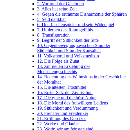
2. Vorurteil der Gelehrten
3. Alles hat seine Zeit
4. Gegen die erträumte Disharmonie der Sphären
5. Seid dankbar
6. Der Taschenspieler und sein Widerspiel
7. Umlernen des Raumgefühls
8. Transfiguration
9. Begriff der Sittlichkeit der Sitte
10. Gegenbewegung zwischen Sinn der
Sittlichkeit und Sinn der Kausalität
11. Volksmoral und Volksmedizin
12. Die Folge als Zutat
13. Zur neuen Erziehung des
Menschengeschlechts
14. Bedeutung des Wahnsinns in der Geschichte
der Moralität
15. Die ältesten Trostmittel
16. Erster Satz der Zivilisation
17. Die gute und die böse Natur
18. Die Moral des freiwilligen Leidens
19. Sittlichkeit und Verdummung
20. Freitäter und Freidenker
21. Erfüllung des Gesetzes
22. Werke und Glaube
23. Worin wir am feinsten sind