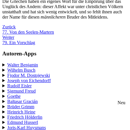
Die Griechen haben ein eigenes Wort für die Empörung über das
Unglück des Andern: dieser Affekt war unter christlichen Völkern
unstatthaft und hat sich wenig entwickelt, und so fehlt ihnen auch
der Name für diesen
männlicheren
Bruder des Mitleidens.
Zurück
77. Von den Seelen-Martern
Weiter
79. Ein Vorschlag
Autoren-Apps
Walter Benjamin
Wilhelm Busch
Fjodor M. Dostojewski
Joseph von Eichendorff
Rudolf Eisler
Sigmund Freud
Goethe
Baltasar Gracián
Neu
Brüder Grimm
Heinrich Heine
Friedrich Hölderlin
Edmund Husserl
Joris-Karl Huysmans