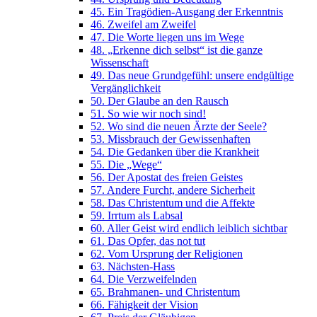
45. Ein Tragödien-Ausgang der Erkenntnis
46. Zweifel am Zweifel
47. Die Worte liegen uns im Wege
48. „Erkenne dich selbst“ ist die ganze
Wissenschaft
49. Das neue Grundgefühl: unsere endgültige
Vergänglichkeit
50. Der Glaube an den Rausch
51. So wie wir noch sind!
52. Wo sind die neuen Ärzte der Seele?
53. Missbrauch der Gewissenhaften
54. Die Gedanken über die Krankheit
55. Die „Wege“
56. Der Apostat des freien Geistes
57. Andere Furcht, andere Sicherheit
58. Das Christentum und die Affekte
59. Irrtum als Labsal
60. Aller Geist wird endlich leiblich sichtbar
61. Das Opfer, das not tut
62. Vom Ursprung der Religionen
63. Nächsten-Hass
64. Die Verzweifelnden
65. Brahmanen- und Christentum
66. Fähigkeit der Vision