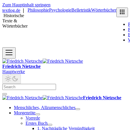
Zum Hauptinhalt springen
Philosophie
Psychologie
Belletristik
Wörterbücher
textlog.de
❘
Historische
Texte &
P
Wörterbücher
P
B
Friedrich Nietzsche
Hauptwerke
Friedrich Nietzsche
Menschliches, Allzumenschliches
Morgenröte
Vorrede
Erstes Buch
1. Nachträgliche Vernünftigkeit