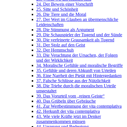
24. Der Beweis einer Vorschrift
25. Sitte und Schönheit
26. Die Tiere und die Moral
27. Der Wert im Glauben an übermenschliche
Leidenschaften
28. Die Stimmung als Argument
29. Die Schauspieler der Tugend und der Sünde
30. Die verfeinerte Grausamkeit als Tugend
31. Der Stolz auf den Geist
32. Der Hemmschuh
33. Die Verachtung der Ursachen, der Folgen
und der Wirklichkeit
34. Moralische Gefühle und moralische Begriffe
35. Gefühle und deren Abkunft von Urteilen
36. Eine Narrheit der Pietät mit Hintergedanken
37. Falsche Schlüsse aus der Nützlichkeit
38. Die Triebe durch die moralischen Urteile
umgestaltet
39. Das Vorurteil vom „reinen Geiste“
40. Das Grübeln über Gebräuche
41. Zur Wertbestimmung der vita contemplativa
42. Herkunft der vita contemplativa
43. Wie viele Kräfte jetzt im Denker
zusammenkommen müssen
44. Ursprung und Bedeutung