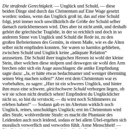
Die strafende Gerechtigkeit
. — Unglück und Schuld, — diese
beiden Dinge sind durch das Christentum auf Eine Wage gesetzt
worden: sodass, wenn das Unglück groß ist, das auf eine Schuld
folgt, jetzt immer noch unwillkürlich die Größe der Schuld selber
darnach zurückbemessen wird. Dies aber ist nicht
antik
, und deshalb
gehört die griechische Tragödie, in der so reichlich und doch in so
anderem Sinne von Unglück und Schuld die Rede ist, zu den
großen Befreierinnen des Gemüts, in einem Maße, wie es die Alten
selber nicht empfinden konnten. Sie waren so harmlos geblieben,
zwischen Schuld und Unglück keine „adäquate Relation“
anzusetzen. Die Schuld ihrer tragischen Heroen ist wohl der kleine
Stein, über welchen diese stolpern und deswegen sie wohl den Arm
brechen oder sich ein Auge ausschlagen: die antike Empfindung
sagte dazu: „Ja, er hätte etwas bedachtsamer und weniger übermütig
seinen Weg machen sollen!“ Aber erst dem Christentum war es
vorbehalten, zu sagen: „Hier ist ein schweres Unglück, und hinter
ihm
muss
eine schwere,
gleichschwere Schuld
verborgen liegen, ob
wir sie schon nicht deutlich sehen! Empfindest du Unglücklicher
nicht
so
, so bist du
verstockt
, — du wirst noch Schlimmeres zu
erleben haben!“ — Sodann gab es im Altertum wirklich noch
Unglück, reines, unschuldiges Unglück; erst im Christentum wird
alles Strafe, wohlverdiente Strafe: es macht die Phantasie des
Leidenden auch noch leidend, sodass er bei allem Übel-ergehen sich
moralisch verwerflich und verworfen fühlt. Arme Menschheit! —