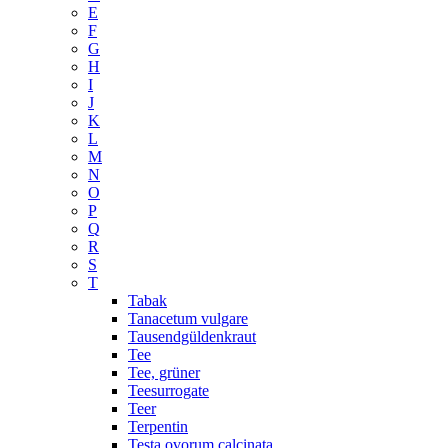
E
F
G
H
I
J
K
L
M
N
O
P
Q
R
S
T
Tabak
Tanacetum vulgare
Tausendgüldenkraut
Tee
Tee, grüner
Teesurrogate
Teer
Terpentin
Testa ovorum calcinata