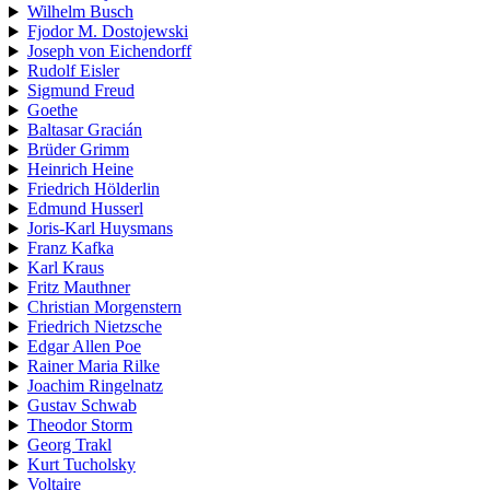
Wilhelm Busch
Fjodor M. Dostojewski
Joseph von Eichendorff
Rudolf Eisler
Sigmund Freud
Goethe
Baltasar Gracián
Brüder Grimm
Heinrich Heine
Friedrich Hölderlin
Edmund Husserl
Joris-Karl Huysmans
Franz Kafka
Karl Kraus
Fritz Mauthner
Christian Morgenstern
Friedrich Nietzsche
Edgar Allen Poe
Rainer Maria Rilke
Joachim Ringelnatz
Gustav Schwab
Theodor Storm
Georg Trakl
Kurt Tucholsky
Voltaire