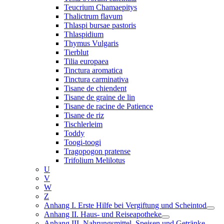
Teucrium Chamaepitys
Thalictrum flavum
Thlaspi bursae pastoris
Thlaspidium
Thymus Vulgaris
Tierblut
Tilia europaea
Tinctura aromatica
Tinctura carminativa
Tisane de chiendent
Tisane de graine de lin
Tisane de racine de Patience
Tisane de riz
Tischlerleim
Toddy
Toogi-toogi
Tragopogon pratense
Trifolium Melilotus
U
V
W
Z
Anhang I. Erste Hilfe bei Vergiftung und Scheintod
Anhang II. Haus- und Reiseapotheke
Anhang III. Nahrungsmittel, Speisen und Getränke