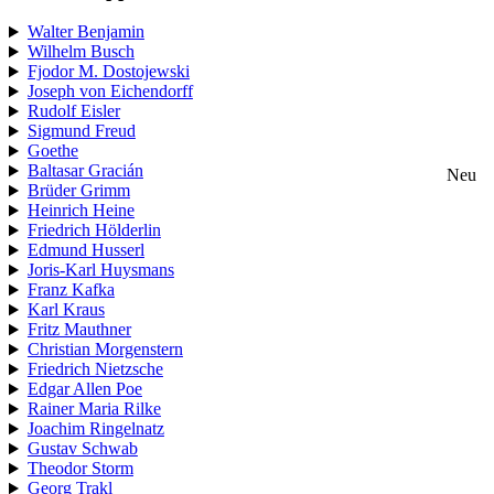
Walter Benjamin
Wilhelm Busch
Fjodor M. Dostojewski
Joseph von Eichendorff
Rudolf Eisler
Sigmund Freud
Goethe
Baltasar Gracián
Neu
Brüder Grimm
Heinrich Heine
Friedrich Hölderlin
Edmund Husserl
Joris-Karl Huysmans
Franz Kafka
Karl Kraus
Fritz Mauthner
Christian Morgenstern
Friedrich Nietzsche
Edgar Allen Poe
Rainer Maria Rilke
Joachim Ringelnatz
Gustav Schwab
Theodor Storm
Georg Trakl