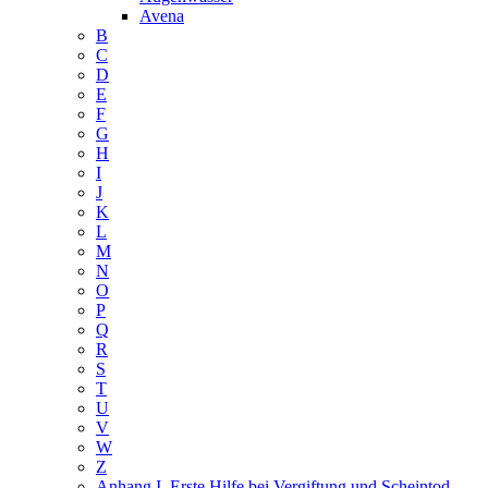
Avena
B
C
D
E
F
G
H
I
J
K
L
M
N
O
P
Q
R
S
T
U
V
W
Z
Anhang I. Erste Hilfe bei Vergiftung und Scheintod