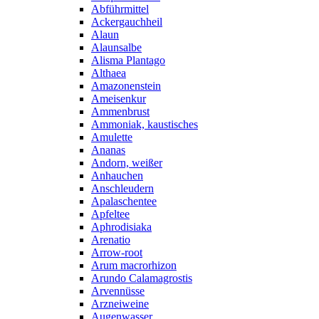
Abführmittel
Ackergauchheil
Alaun
Alaunsalbe
Alisma Plantago
Althaea
Amazonenstein
Ameisenkur
Ammenbrust
Ammoniak, kaustisches
Amulette
Ananas
Andorn, weißer
Anhauchen
Anschleudern
Apalaschentee
Apfeltee
Aphrodisiaka
Arenatio
Arrow-root
Arum macrorhizon
Arundo Calamagrostis
Arvennüsse
Arzneiweine
Augenwasser