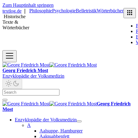
Zum Hauptinhalt springen
Philosophie
Psychologie
Belletristik
Wörterbücher
textlog.de
❘
Historische
Texte &
P
Wörterbücher
P
B
Georg Friedrich Most
Enzyklopädie der Volksmedizin
Georg Friedrich
Most
Enzyklopädie der Volksmedizin
A
Aalsuppe, Hamburger
Aalquabbenfett