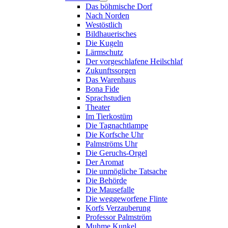
Das böhmische Dorf
Nach Norden
Westöstlich
Bildhauerisches
Die Kugeln
Lärmschutz
Der vorgeschlafene Heilschlaf
Zukunftssorgen
Das Warenhaus
Bona Fide
Sprachstudien
Theater
Im Tierkostüm
Die Tagnachtlampe
Die Korfsche Uhr
Palmströms Uhr
Die Geruchs-Orgel
Der Aromat
Die unmögliche Tatsache
Die Behörde
Die Mausefalle
Die weggeworfene Flinte
Korfs Verzauberung
Professor Palmström
Muhme Kunkel