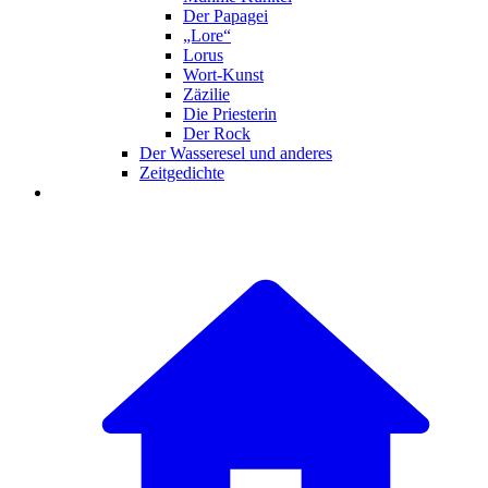
Der Papagei
„Lore“
Lorus
Wort-Kunst
Zäzilie
Die Priesterin
Der Rock
Der Wasseresel und anderes
Zeitgedichte