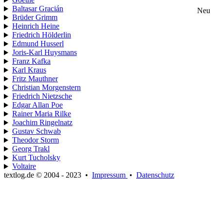
Baltasar Gracián
Neu
Brüder Grimm
Heinrich Heine
Friedrich Hölderlin
Edmund Husserl
Joris-Karl Huysmans
Franz Kafka
Karl Kraus
Fritz Mauthner
Christian Morgenstern
Friedrich Nietzsche
Edgar Allan Poe
Rainer Maria Rilke
Joachim Ringelnatz
Gustav Schwab
Theodor Storm
Georg Trakl
Kurt Tucholsky
Voltaire
textlog.de © 2004 - 2023
•
Impressum
•
Datenschutz