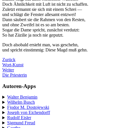
Doch Ähnlichkeit mit Luft ist nicht zu schaffen.
Zuletzt ermannt sie sich mit einem Schrei —
und schlägt die Fenster allesamt entzwei!
Dann säubert sie die Rahmen von den Resten,
und ohne Zweifel ist es so am besten.
Sogar die Dame spricht, zunächst verdutzt:
So hat Zäzilie ja noch nie geputzt.
Doch alsobald ersieht man, was geschehn,
und spricht einstimmig: Diese Magd muß gehn.
Zurück
Wort-Kunst
Weiter
Die Priesterin
Autoren-Apps
Walter Benjamin
Wilhelm Busch
Fjodor M. Dostojewski
Joseph von Eichendorff
Rudolf Eisler
Sigmund Freud
Goethe