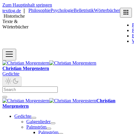
Zum Hauptinhalt springen
Philosophie
Psychologie
Belletristik
Wörterbücher
textlog.de
❘
Historische
Texte &
P
Wörterbücher
P
B
Christian Morgenstern
Gedichte
Christian
Morgenstern
Gedichte
Galgenlieder
Palmström
Palmström