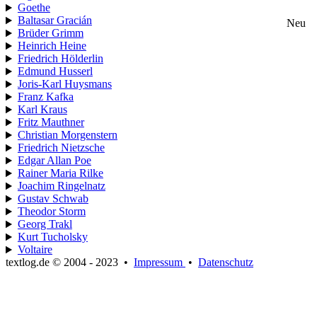
Goethe
Baltasar Gracián
Neu
Brüder Grimm
Heinrich Heine
Friedrich Hölderlin
Edmund Husserl
Joris-Karl Huysmans
Franz Kafka
Karl Kraus
Fritz Mauthner
Christian Morgenstern
Friedrich Nietzsche
Edgar Allan Poe
Rainer Maria Rilke
Joachim Ringelnatz
Gustav Schwab
Theodor Storm
Georg Trakl
Kurt Tucholsky
Voltaire
textlog.de © 2004 - 2023
•
Impressum
•
Datenschutz