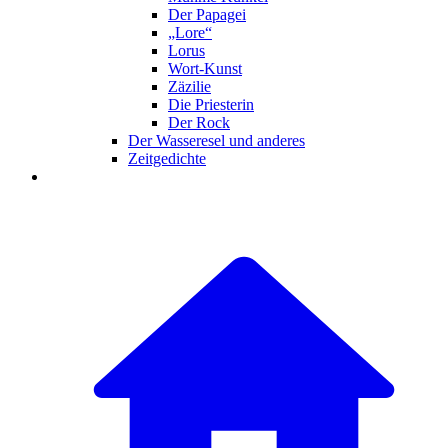
Der Papagei
„Lore“
Lorus
Wort-Kunst
Zäzilie
Die Priesterin
Der Rock
Der Wasseresel und anderes
Zeitgedichte