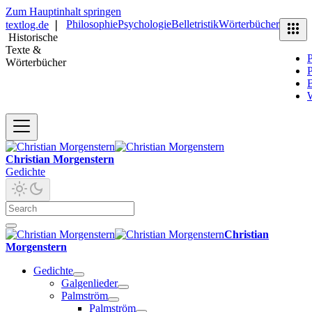
Zum Hauptinhalt springen
Philosophie
Psychologie
Belletristik
Wörterbücher
textlog.de
❘
Historische
Texte &
P
Wörterbücher
P
B
Christian Morgenstern
Gedichte
Christian
Morgenstern
Gedichte
Galgenlieder
Palmström
Palmström