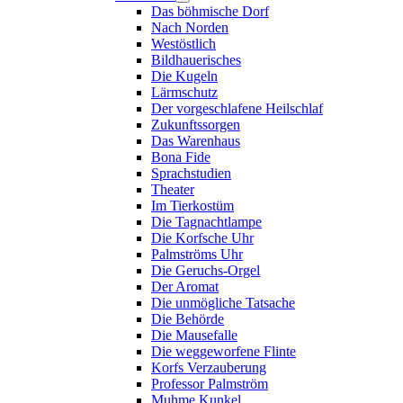
Das böhmische Dorf
Nach Norden
Westöstlich
Bildhauerisches
Die Kugeln
Lärmschutz
Der vorgeschlafene Heilschlaf
Zukunftssorgen
Das Warenhaus
Bona Fide
Sprachstudien
Theater
Im Tierkostüm
Die Tagnachtlampe
Die Korfsche Uhr
Palmströms Uhr
Die Geruchs-Orgel
Der Aromat
Die unmögliche Tatsache
Die Behörde
Die Mausefalle
Die weggeworfene Flinte
Korfs Verzauberung
Professor Palmström
Muhme Kunkel