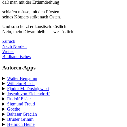
daß man mit der Erdumdrehung
schlafen müsse, mit den Pfosten
seines Körpers strikt nach Osten.
Und so scherzt er kaustisch-köstlich:
Nein, mein Diwan bleibt — westöstlich!
Zurück
Nach Norden
Weiter
Bildhauerisches
Autoren-Apps
Walter Benjamin
Wilhelm Busch
Fjodor M. Dostojewski
Joseph von Eichendorff
Rudolf Eisler
Sigmund Freud
Goethe
Baltasar Gracián
Brüder Grimm
Heinrich Heine