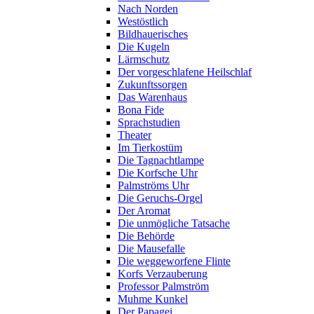
Nach Norden
Westöstlich
Bildhauerisches
Die Kugeln
Lärmschutz
Der vorgeschlafene Heilschlaf
Zukunftssorgen
Das Warenhaus
Bona Fide
Sprachstudien
Theater
Im Tierkostüm
Die Tagnachtlampe
Die Korfsche Uhr
Palmströms Uhr
Die Geruchs-Orgel
Der Aromat
Die unmögliche Tatsache
Die Behörde
Die Mausefalle
Die weggeworfene Flinte
Korfs Verzauberung
Professor Palmström
Muhme Kunkel
Der Papagei