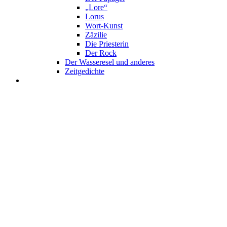
„Lore“
Lorus
Wort-Kunst
Zäzilie
Die Priesterin
Der Rock
Der Wasseresel und anderes
Zeitgedichte