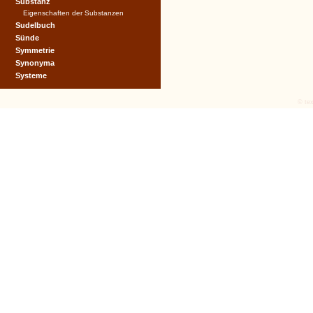
Substanz
Eigenschaften der Substanzen
Sudelbuch
Sünde
Symmetrie
Synonyma
Systeme
© tex