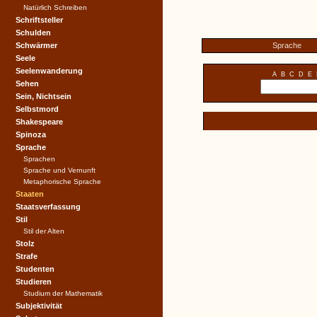
Natürlich Schreiben
Schriftsteller
Schulden
Schwärmer
Sprache
Seele
Seelenwanderung
A
B
C
D
E
Sehen
Sein, Nichtsein
Selbstmord
Shakespeare
Spinoza
Sprache
Sprachen
Sprache und Vernunft
Metaphorische Sprache
Staaten
Staatsverfassung
Stil
Stil der Alten
Stolz
Strafe
Studenten
Studieren
Studium der Mathematik
Subjektivität