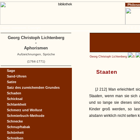
Philos
Home
Impressum
Copyright
A
B
C
Georg Christoph Lichtenberg
-
Aphorismen
Aufzeichnungen, Sprüche
Georg Christoph Lichtenberg
S
(1764-1771)
Sage
Staaten
Sand-Uhren
Satire
Satz des zureichenden Grundes
[J 212] Man erleichtert s
Schaden
Staaten, wenn man sie sich 
Schicksal
und so lange sie dieses si
Schlankheit
Kinder groß werden, so las
Schmerz und Wollust
alsdann wirklich nicht selten k
Schmierbuch-Methode
Schnecke
Schnupftabak
Schönheit
Schreiben