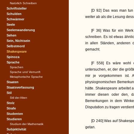
Natürlich Schreiben
Schriftsteller
[D 92] Das was man tun 
Schulden
weiter ab als die Lesung dess
Schwärmer
Seele
Seelenwanderung
[F 36] Was für ein Werk
Sehen
schreiben. Es ist etwas ähn
Sein, Nichtsein
in allen Ständen, anderen 
Selbstmord
gemacht.
Shakespeare
Spinoza
Sprache
[F 558] Es wäre wohl 
Sprachen
untersuchen, er, der die größ
Sprache und Vernunft
mir je vorgekommen ist. A
Metaphorische Sprache
physiognomischen Bemerkung
Staaten
Staatsverfassung
hätte. Shakespeare arbeitet
Stil
immer diesen oder den, da
Stil der Alten
Bemerkungen in dem Winkel 
Stolz
Disputation zu tragen verdient
Strafe
Studenten
Studieren
[D 240] Was auf Shakespea
Studium der Mathematik
getan.
Subjektivität