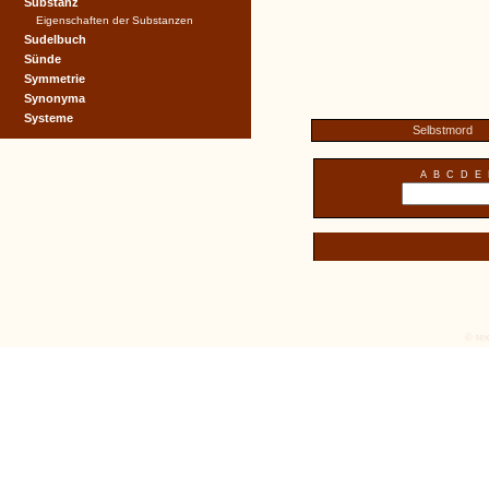
Substanz
Eigenschaften der Substanzen
Sudelbuch
Sünde
Symmetrie
Synonyma
Systeme
Selbstmord
A
B
C
D
E
© tex