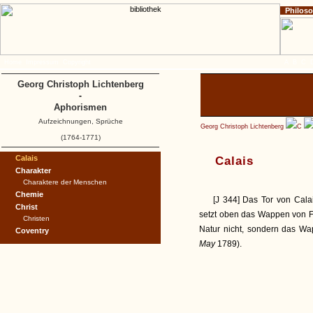
Philos
Home
Impressum
Copyright
A
B
C
Georg Christoph Lichtenberg
-
Aphorismen
Aufzeichnungen, Sprüche
Georg Christoph Lichtenberg
C
(1764-1771)
Calais
Calais
Charakter
Charaktere der Menschen
Chemie
[J 344] Das Tor von Calais
Christ
setzt oben das Wappen von Fr
Christen
Natur nicht, sondern das Wa
Coventry
May
1789).