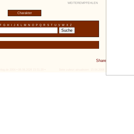
WEITEREMPFEHLEN
Charakter
F
G
H
I
J
K
L
M
N
O
P
Q
R
S
T
U
V
W
X
Z
Share
tlog.de 2004 • 06.08.2026 15:51:20 •
Seite zuletzt aktualisiert: 15.04.2006