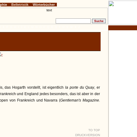
ophie
Belletristik
Wörterbücher
D
E
F
G
H
I
J
K
L
M
N
O
P
Q
R
S
T
U
V
W
X
Z
C
, das Hogarth vorstellt, ist eigentlich
la porte du Quay
, er
ankreich und England jedes besonders, das ist aber in der
ppen von Frankreich und Navarra (
Gentleman's Magazine.
TO TOP
DRUCKVERSION