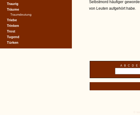
Selbstmord häufiger geworde
Traurig
von Leuten aufgehört habe.
Träume
Traumdeutung
Triebe
Trinken
Trost
Tugend
Türken
A
B
C
D
E
© tex