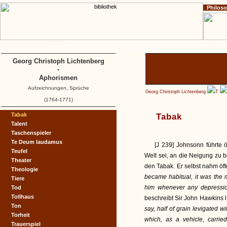
Philos
Home
Impressum
Copyright
A
B
C
Georg Christoph Lichtenberg
-
Aphorismen
Aufzeichnungen, Sprüche
Georg Christoph Lichtenberg
T
(1764-1771)
Tabak
Tabak
Talent
Taschenspieler
Te Deum laudamus
[J 239] Johnsonn führte 
Teufel
Welt sei, an die Neigung zu
Theater
den Tabak. Er selbst nahm öft
Theologie
became habitual, it was the 
Tiere
him whenever any depression
Tod
Tollhaus
beschreibt Sir John Hawkins l.
Ton
say, half of grain levigated w
Torheit
which, as a vehicle, carrie
Trauerspiel