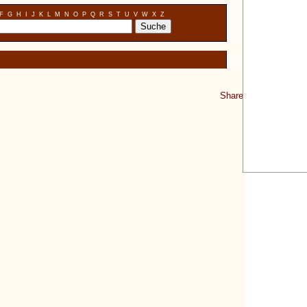
F
G
H
I
J
K
L
M
N
O
P
Q
R
S
T
U
V
W
X
Z
Share