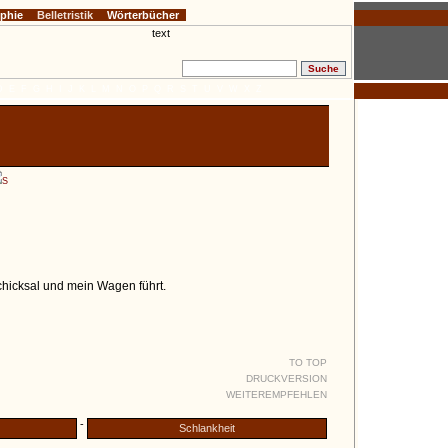
ophie
Belletristik
Wörterbücher
D
E
F
G
H
I
J
K
L
M
N
O
P
Q
R
S
T
U
V
W
X
Z
S
chicksal und mein Wagen führt.
TO TOP
DRUCKVERSION
WEITEREMPFEHLEN
-
Schlankheit