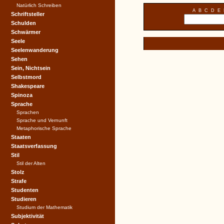
Natürlich Schreiben
A
B
C
D
E
Schriftsteller
Schulden
Schwärmer
Seele
Seelenwanderung
Sehen
Sein, Nichtsein
Selbstmord
Shakespeare
Spinoza
Sprache
Sprachen
Sprache und Vernunft
Metaphorische Sprache
Staaten
Staatsverfassung
Stil
Stil der Alten
Stolz
Strafe
Studenten
Studieren
Studium der Mathematik
Subjektivität