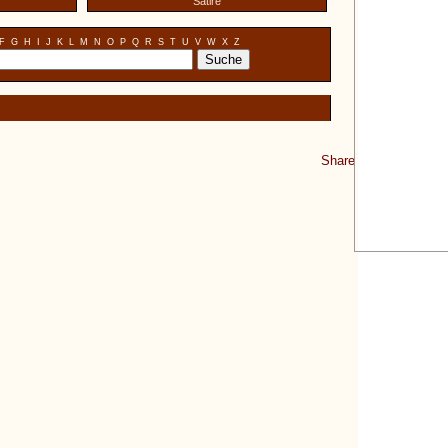
Satire
F
G
H
I
J
K
L
M
N
O
P
Q
R
S
T
U
V
W
X
Z
Share