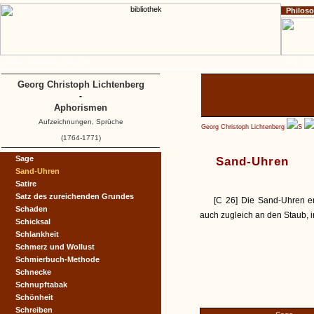
Philos
Home
Impressum
Copyright
A
B
C
Georg Christoph Lichtenberg
-
Aphorismen
Aufzeichnungen, Sprüche
Georg Christoph Lichtenberg
S
(1764-1771)
Sage
Sand-Uhren
Sand-Uhren
Satire
Satz des zureichenden Grundes
[C 26] Die Sand-Uhren er
Schaden
auch zugleich an den Staub, i
Schicksal
Schlankheit
Schmerz und Wollust
Schmierbuch-Methode
Schnecke
Schnupftabak
Schönheit
Schreiben