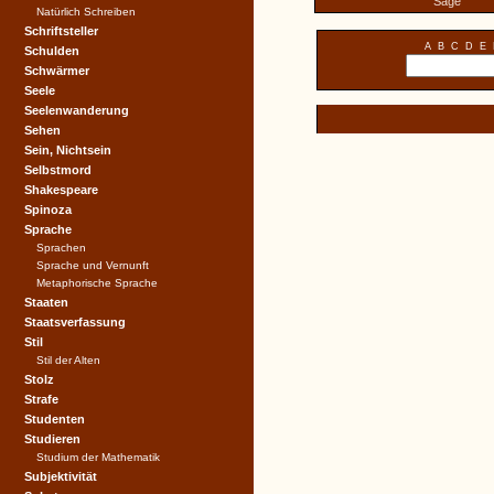
Sage
Natürlich Schreiben
Schriftsteller
A
B
C
D
E
Schulden
Schwärmer
Seele
Seelenwanderung
Sehen
Sein, Nichtsein
Selbstmord
Shakespeare
Spinoza
Sprache
Sprachen
Sprache und Vernunft
Metaphorische Sprache
Staaten
Staatsverfassung
Stil
Stil der Alten
Stolz
Strafe
Studenten
Studieren
Studium der Mathematik
Subjektivität