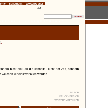
ophie
Belletristik
Wörterbücher
D
E
F
G
H
I
J
K
L
M
N
O
P
Q
R
S
T
U
V
W
X
Z
S
innern nicht bloß an die schnelle Flucht der Zeit, sondern
n welchen wir einst verfallen werden.
TO TOP
DRUCKVERSION
WEITEREMPFEHLEN
-