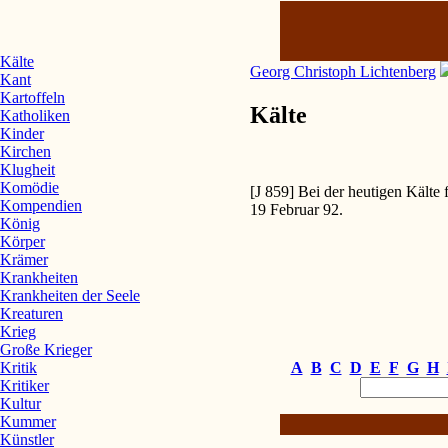
Kälte
Georg Christoph Lichtenberg
Kant
Kartoffeln
Kälte
Katholiken
Kinder
Kirchen
Klugheit
Komödie
[J 859] Bei der heutigen Kälte
Kompendien
19 Februar 92.
König
Körper
Krämer
Krankheiten
Krankheiten der Seele
Kreaturen
Krieg
Große Krieger
A
B
C
D
E
F
G
H
Kritik
Kritiker
Kultur
Kummer
Künstler