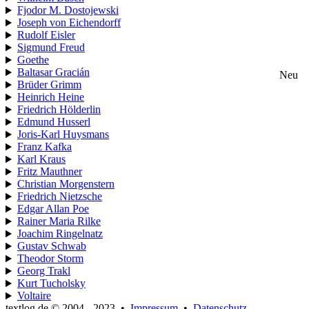
Fjodor M. Dostojewski
Joseph von Eichendorff
Rudolf Eisler
Sigmund Freud
Goethe
Baltasar Gracián
Neu
Brüder Grimm
Heinrich Heine
Friedrich Hölderlin
Edmund Husserl
Joris-Karl Huysmans
Franz Kafka
Karl Kraus
Fritz Mauthner
Christian Morgenstern
Friedrich Nietzsche
Edgar Allan Poe
Rainer Maria Rilke
Joachim Ringelnatz
Gustav Schwab
Theodor Storm
Georg Trakl
Kurt Tucholsky
Voltaire
textlog.de © 2004 - 2023
•
Impressum
•
Datenschutz