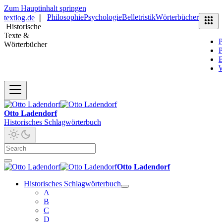
Zum Hauptinhalt springen
Philosophie
Psychologie
Belletristik
Wörterbücher
textlog.de
❘
Historische
Texte &
P
Wörterbücher
P
B
Otto Ladendorf
Historisches Schlagwörterbuch
Otto Ladendorf
Historisches Schlagwörterbuch
A
B
C
D