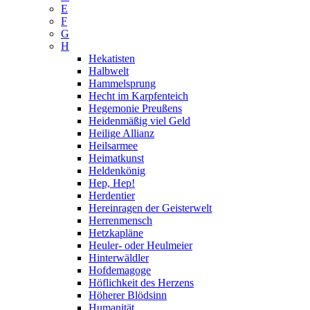
E
F
G
H
Hekatisten
Halbwelt
Hammelsprung
Hecht im Karpfenteich
Hegemonie Preußens
Heidenmäßig viel Geld
Heilige Allianz
Heilsarmee
Heimatkunst
Heldenkönig
Hep, Hep!
Herdentier
Hereinragen der Geisterwelt
Herrenmensch
Hetzkapläne
Heuler- oder Heulmeier
Hinterwäldler
Hofdemagoge
Höflichkeit des Herzens
Höherer Blödsinn
Humanität