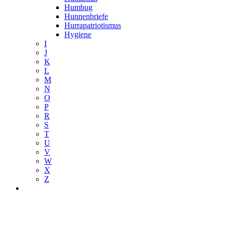
Humbug
Hunnenbriefe
Hurrapatriotismus
Hygiene
I
J
K
L
M
N
O
P
R
S
T
U
V
W
X
Z