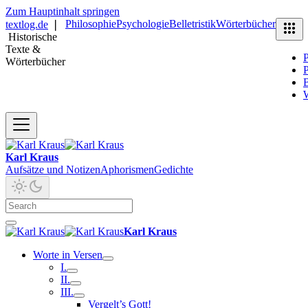
Zum Hauptinhalt springen
Philosophie
Psychologie
Belletristik
Wörterbücher
textlog.de
❘
Historische
Texte &
P
Wörterbücher
P
B
Karl Kraus
Aufsätze und Notizen
Aphorismen
Gedichte
Karl Kraus
Worte in Versen
I.
II.
III.
Vergelt’s Gott!