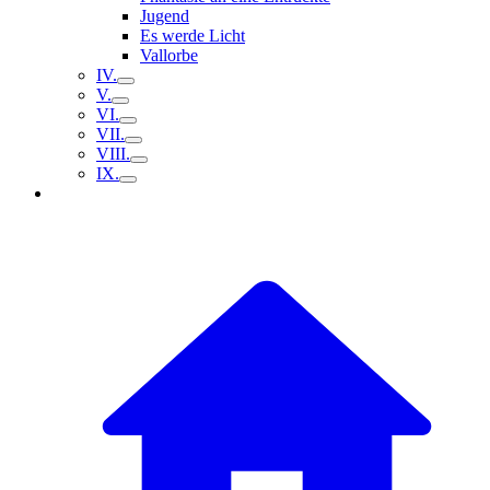
Jugend
Es werde Licht
Vallorbe
IV.
V.
VI.
VII.
VIII.
IX.