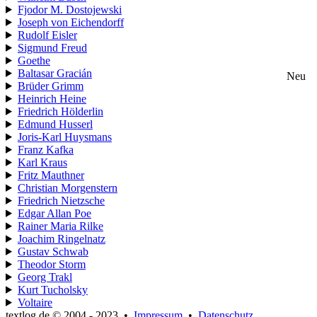
Fjodor M. Dostojewski
Joseph von Eichendorff
Rudolf Eisler
Sigmund Freud
Goethe
Baltasar Gracián
Neu
Brüder Grimm
Heinrich Heine
Friedrich Hölderlin
Edmund Husserl
Joris-Karl Huysmans
Franz Kafka
Karl Kraus
Fritz Mauthner
Christian Morgenstern
Friedrich Nietzsche
Edgar Allan Poe
Rainer Maria Rilke
Joachim Ringelnatz
Gustav Schwab
Theodor Storm
Georg Trakl
Kurt Tucholsky
Voltaire
textlog.de © 2004 - 2023
•
Impressum
•
Datenschutz