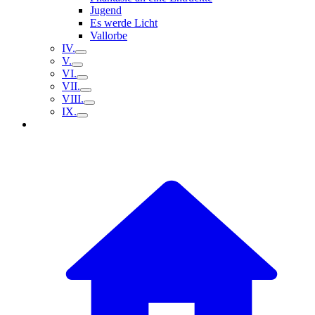
Jugend
Es werde Licht
Vallorbe
IV.
V.
VI.
VII.
VIII.
IX.