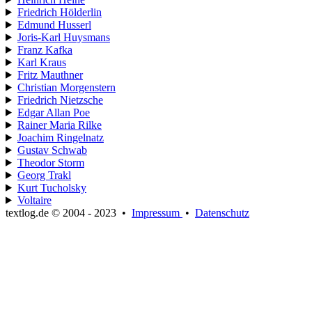
Friedrich Hölderlin
Edmund Husserl
Joris-Karl Huysmans
Franz Kafka
Karl Kraus
Fritz Mauthner
Christian Morgenstern
Friedrich Nietzsche
Edgar Allan Poe
Rainer Maria Rilke
Joachim Ringelnatz
Gustav Schwab
Theodor Storm
Georg Trakl
Kurt Tucholsky
Voltaire
textlog.de © 2004 - 2023
•
Impressum
•
Datenschutz