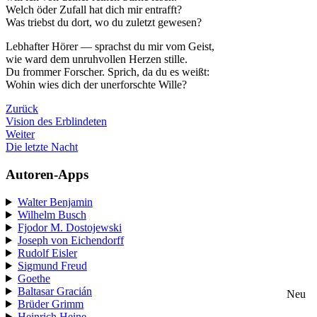
Welch öder Zufall hat dich mir entrafft?
Was triebst du dort, wo du zuletzt gewesen?
Lebhafter Hörer — sprachst du mir vom Geist,
wie ward dem unruhvollen Herzen stille.
Du frommer Forscher. Sprich, da du es weißt:
Wohin wies dich der unerforschte Wille?
Zurück
Vision des Erblindeten
Weiter
Die letzte Nacht
Autoren-Apps
Walter Benjamin
Wilhelm Busch
Fjodor M. Dostojewski
Joseph von Eichendorff
Rudolf Eisler
Sigmund Freud
Goethe
Baltasar Gracián
Neu
Brüder Grimm
Heinrich Heine