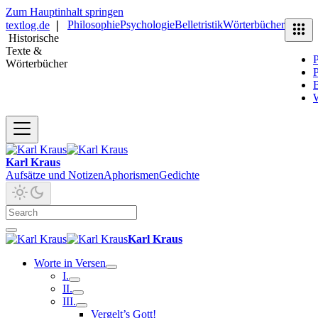
Zum Hauptinhalt springen
Philosophie
Psychologie
Belletristik
Wörterbücher
textlog.de
❘
Historische
Texte &
P
Wörterbücher
P
B
Karl Kraus
Aufsätze und Notizen
Aphorismen
Gedichte
Karl Kraus
Worte in Versen
I.
II.
III.
Vergelt’s Gott!