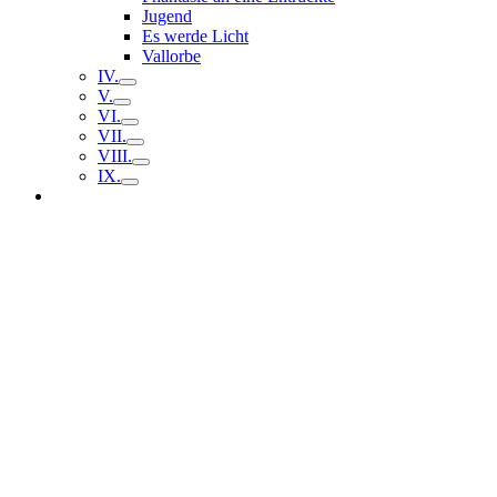
Jugend
Es werde Licht
Vallorbe
IV.
V.
VI.
VII.
VIII.
IX.