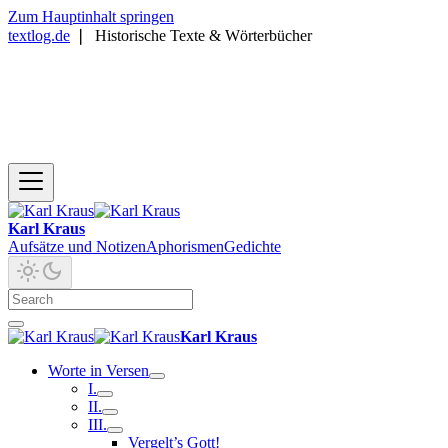
Zum Hauptinhalt springen
textlog.de
❘
Historische Texte & Wörterbücher
Karl Kraus
Aufsätze und Notizen
Aphorismen
Gedichte
Karl Kraus
Worte in Versen
I.
II.
III.
Vergelt’s Gott!