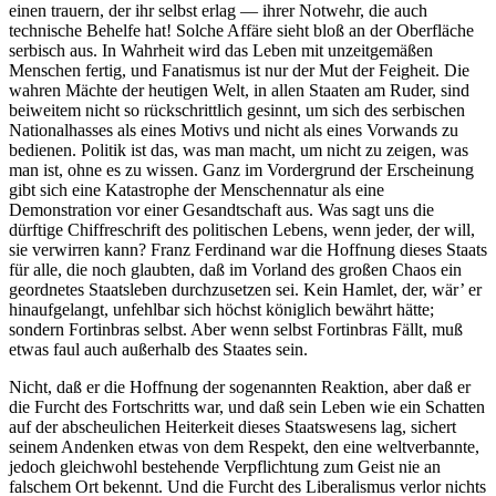
einen trauern, der ihr selbst erlag — ihrer Notwehr, die auch
technische Behelfe hat! Solche Affäre sieht bloß an der Oberfläche
serbisch aus. In Wahrheit wird das Leben mit unzeitgemäßen
Menschen fertig, und Fanatismus ist nur der Mut der Feigheit. Die
wahren Mächte der heutigen Welt, in allen Staaten am Ruder, sind
beiweitem nicht so rückschrittlich gesinnt, um sich des serbischen
Nationalhasses als eines Motivs und nicht als eines Vorwands zu
bedienen. Politik ist das, was man macht, um nicht zu zeigen, was
man ist, ohne es zu wissen. Ganz im Vordergrund der Erscheinung
gibt sich eine Katastrophe der Menschennatur als eine
Demonstration vor einer Gesandtschaft aus. Was sagt uns die
dürftige Chiffreschrift des politischen Lebens, wenn jeder, der will,
sie verwirren kann? Franz Ferdinand war die Hoffnung dieses Staats
für alle, die noch glaubten, daß im Vorland des großen Chaos ein
geordnetes Staatsleben durchzusetzen sei. Kein Hamlet, der, wär’ er
hinaufgelangt, unfehlbar sich höchst königlich bewährt hätte;
sondern Fortinbras selbst. Aber wenn selbst Fortinbras Fällt, muß
etwas faul auch außerhalb des Staates sein.
Nicht, daß er die Hoffnung der sogenannten Reaktion, aber daß er
die Furcht des Fortschritts war, und daß sein Leben wie ein Schatten
auf der abscheulichen Heiterkeit dieses Staatswesens lag, sichert
seinem Andenken etwas von dem Respekt, den eine weltverbannte,
jedoch gleichwohl bestehende Verpflichtung zum Geist nie an
falschem Ort bekennt. Und die Furcht des Liberalismus verlor nichts