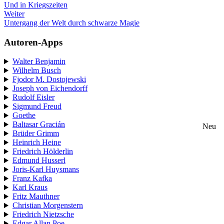
Und in Kriegszeiten
Weiter
Untergang der Welt durch schwarze Magie
Autoren-Apps
Walter Benjamin
Wilhelm Busch
Fjodor M. Dostojewski
Joseph von Eichendorff
Rudolf Eisler
Sigmund Freud
Goethe
Baltasar Gracián
Neu
Brüder Grimm
Heinrich Heine
Friedrich Hölderlin
Edmund Husserl
Joris-Karl Huysmans
Franz Kafka
Karl Kraus
Fritz Mauthner
Christian Morgenstern
Friedrich Nietzsche
Edgar Allan Poe