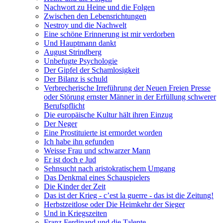
Nachwort zu Heine und die Folgen
Zwischen den Lebensrichtungen
Nestroy und die Nachwelt
Eine schöne Erinnerung ist mir verdorben
Und Hauptmann dankt
August Strindberg
Unbefugte Psychologie
Der Gipfel der Schamlosigkeit
Der Bilanz is schuld
Verbrecherische Irreführung der Neuen Freien Presse
oder Störung ernster Männer in der Erfüllung schwerer
Berufspflicht
Die europäische Kultur hält ihren Einzug
Der Neger
Eine Prostituierte ist ermordet worden
Ich habe ihn gefunden
Weisse Frau und schwarzer Mann
Er ist doch e Jud
Sehnsucht nach aristokratischem Umgang
Das Denkmal eines Schauspielers
Die Kinder der Zeit
Das ist der Krieg - c’est la guerre - das ist die Zeitung!
Herbstzeitlose oder Die Heimkehr der Sieger
Und in Kriegszeiten
Franz Ferdinand und die Talente