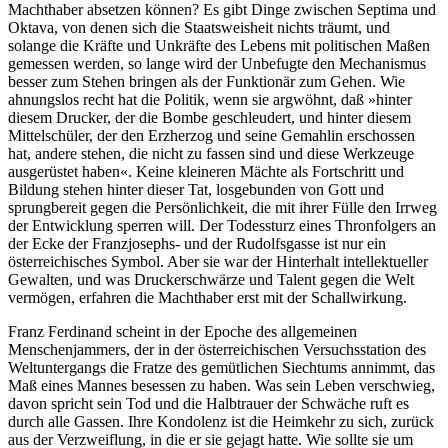
Machthaber absetzen können? Es gibt Dinge zwischen Septima und
Oktava, von denen sich die Staatsweisheit nichts träumt, und
solange die Kräfte und Unkräfte des Lebens mit politischen Maßen
gemessen werden, so lange wird der Unbefugte den Mechanismus
besser zum Stehen bringen als der Funktionär zum Gehen. Wie
ahnungslos recht hat die Politik, wenn sie argwöhnt, daß »hinter
diesem Drucker, der die Bombe geschleudert, und hinter diesem
Mittelschüler, der den Erzherzog und seine Gemahlin erschossen
hat, andere stehen, die nicht zu fassen sind und diese Werkzeuge
ausgerüstet haben«. Keine kleineren Mächte als Fortschritt und
Bildung stehen hinter dieser Tat, losgebunden von Gott und
sprungbereit gegen die Persönlichkeit, die mit ihrer Fülle den Irrweg
der Entwicklung sperren will. Der Todessturz eines Thronfolgers an
der Ecke der Franzjosephs- und der Rudolfsgasse ist nur ein
österreichisches Symbol. Aber sie war der Hinterhalt intellektueller
Gewalten, und was Druckerschwärze und Talent gegen die Welt
vermögen, erfahren die Machthaber erst mit der Schallwirkung.
Franz Ferdinand scheint in der Epoche des allgemeinen
Menschenjammers, der in der österreichischen Versuchsstation des
Weltuntergangs die Fratze des gemütlichen Siechtums annimmt, das
Maß eines Mannes besessen zu haben. Was sein Leben verschwieg,
davon spricht sein Tod und die Halbtrauer der Schwäche ruft es
durch alle Gassen. Ihre Kondolenz ist die Heimkehr zu sich, zurück
aus der Verzweiflung, in die er sie gejagt hatte. Wie sollte sie um