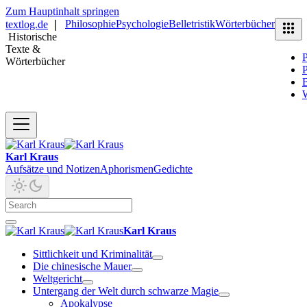
Zum Hauptinhalt springen
Philosophie
Psychologie
Belletristik
Wörterbücher
textlog.de
❘
Historische
Texte &
P
Wörterbücher
P
B
Karl Kraus
Aufsätze und Notizen
Aphorismen
Gedichte
Karl Kraus
Sittlichkeit und Kriminalität
Die chinesische Mauer
Weltgericht
Untergang der Welt durch schwarze Magie
Apokalypse