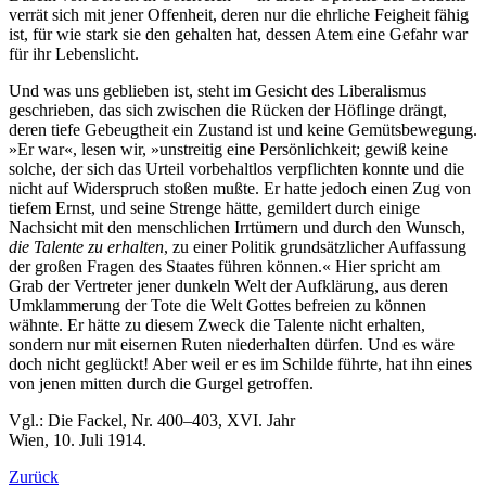
verrät sich mit jener Offenheit, deren nur die ehrliche Feigheit fähig
ist, für wie stark sie den gehalten hat, dessen Atem eine Gefahr war
für ihr Lebenslicht.
Und was uns geblieben ist, steht im Gesicht des Liberalismus
geschrieben, das sich zwischen die Rücken der Höflinge drängt,
deren tiefe Gebeugtheit ein Zustand ist und keine Gemütsbewegung.
»Er war«, lesen wir, »unstreitig eine Persönlichkeit; gewiß keine
solche, der sich das Urteil vorbehaltlos verpflichten konnte und die
nicht auf Widerspruch stoßen mußte. Er hatte jedoch einen Zug von
tiefem Ernst, und seine Strenge hätte, gemildert durch einige
Nachsicht mit den menschlichen Irrtümern und durch den Wunsch,
die Talente zu erhalten
, zu einer Politik grundsätzlicher Auffassung
der großen Fragen des Staates führen können.« Hier spricht am
Grab der Vertreter jener dunkeln Welt der Aufklärung, aus deren
Umklammerung der Tote die Welt Gottes befreien zu können
wähnte. Er hätte zu diesem Zweck die Talente nicht erhalten,
sondern nur mit eisernen Ruten niederhalten dürfen. Und es wäre
doch nicht geglückt! Aber weil er es im Schilde führte, hat ihn eines
von jenen mitten durch die Gurgel getroffen.
Vgl.: Die Fackel, Nr. 400–403, XVI. Jahr
Wien, 10. Juli 1914.
Zurück