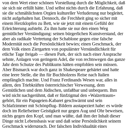
von dem Wert einer schönen Vorstellung durch die Möglichkeit, daß
sie sich nie erfüllt hätte. Und selbst nichts durch die Erfahrung, daß
sie die schmählichsten Orgien kultureller Verluderung nur begleitet,
nicht aufgehalten hat. Dennoch, die Frechheit ging so sicher mit
einem Herzklopfen zu Bett, wie sie jetzt mit einem Gefühl der
Erleichterung aufsteht. Zu ihm hatte sie nur den einen Weg
gemütlicher Verständigung: seinen bürgerlichen Kunstverstand, der
aber als radikale Vertretung der Schablone gegen eine falsche
Modernität noch die Persönlichkeit bewies; einen Geschmack, der
dem Volk einen Ziergarten von populärster Verständlichkeit für
etliche Tage freigab — diesen Park, der sich nach einer Ansprache
sehnte, Anlagen von geringem Adel, die von rechtswegen das ganze
Jahr dem Schutze des Publikums hätten empfohlen sein müssen.
Aber Bismarck war doch ganz in Shakespeare gehärtet und hatte
eine leere Stelle, die ihn für Buchholzens Reise nach Italien
empfänglich machte. Und Franz Ferdinands Wesen war, alles in
allem, den Triebkräften österreichischer Verwesung, dem
Gemütlichen und dem Jüdischen, unfaßbar und unbequem. Ihm
wird nicht nachgerühmt, daß er fünfzigmal den »Walzertraum«
gehört, für ein Papageien-Kabaret geschwärmt und sein
Schlafzimmer mit Schönpflug- Bildern austapeziert habe: es würde
doch im Reliefseiner Geistigkeit nur gegen Aug und Ohr beweisen,
nichts gegen den Kopf, und man wüßte, daß ihm der Inhalt dieser
Dinge nicht Lebensbasis war und daß seine Persönlichkeit seinem
Geschmack widersprach. Der falschen Individualität eines