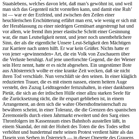
Staatslebens, welches davon lebt, daß man’s gewöhnt ist, und weil
man sich das Gegenteil nicht vorstellen kann, und damit eine Ruh’
ist — war er der Erzfeind, und zwischen den Zeilen einer
heuchlerischen Erschütterung erfährt man erst, wie wenig er sich mit
der Herablassung zu einer niedrigen Gemütsart angestrengt hat und
vor allem, wie fremd ihm jener elastische Schritt einer Gesinnung
war, die man Leutseligkeit nennt, und jener noch unentbehrlichere
Sinn, der als die eigentliche Unsere Leut-Seligkeit den Mächtigen
zur Karriere nach unten hilft. Er war kein Grüßer. Nichts hatte er
von jener »gewinnenden« Art, die ein Volk von Zuschauern über
die Verluste beruhigt. Auf jene unerforschte Gegend, die der Wiener
sein Herz nennt, hatte er es nicht abgesehen. Ein ungestümer Bote
aus Altösterreich wollte er eine kranke Zeit wecken, daß sie nicht
ihren Tod verschlafe. Nun verschläft sie den seinen. In einer kläglich
reduzierten Trauer, die es mit einem nassen, einem heitern Auge
versteht, den Zuzug Leidtragender fernzuhalten, in einer dankbaren
Pietät, die sich an der irdischen Hülle einer allzu starken Seele für
die Zurücksetzung rächt, die ihr erspart geblieben ist, in einem
Arrangement, an dem sich die wahre Obersthofmeisterschaft zu
bewähren scheint, in einer Toleranz, die die Grenzen des spanischen
Zeremoniells durch einen Jahrmarkt erweitert und den Sarg eines
Thronfolgers im Kassenraum eines Bahnhofs ausstellen läßt, in
einem Skandal, der mit der Hoheit des Toten die des Todes selbst
verhöhnt und hundertmal mehr seinen Protest verdient hätte als das
Dasein von Serben in Österreich — in dieser Operette des Grauens