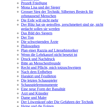
Prozeß Friedjung
Mona Lisa und der Sieger
Grosser Sieg der Technik: Silbernes Besteck für
zehntausend Menschen
Die Erde will nicht mehr
Der Blitz hat sie getroffen, zerschmettert sind sie, nicht
gedacht sollen sie werden
Das Bild des Siegers
Der Ton
Die schweigenden Ärzte
Philosophen
Plan einer Razzia auf Literarhistoriker
Wenn die Lehrkanzel nicht besetzt ist
Druck und Nachdruck
Bitte an Menschenfreunde
Recht und Pflicht, mich totzuschweigen
Nach dem Erdbeben
Harakiri und Feuilleton
Die letzten Schauspieler
Schauspielermonumente
Eine neue Form der Banalität
Arzt und Künstler
Dame und Maler
Der Löwenkopf oder Die Gefahren der Technik
Heine und die Folgen