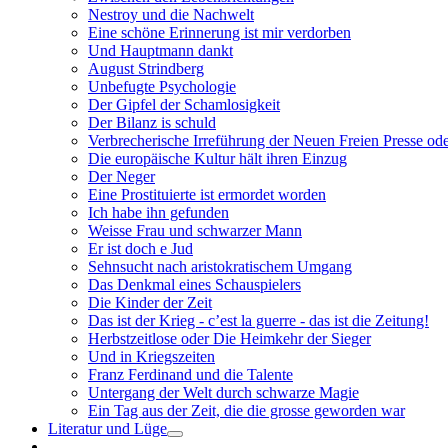
Nestroy und die Nachwelt
Eine schöne Erinnerung ist mir verdorben
Und Hauptmann dankt
August Strindberg
Unbefugte Psychologie
Der Gipfel der Schamlosigkeit
Der Bilanz is schuld
Verbrecherische Irreführung der Neuen Freien Presse ode
Die europäische Kultur hält ihren Einzug
Der Neger
Eine Prostituierte ist ermordet worden
Ich habe ihn gefunden
Weisse Frau und schwarzer Mann
Er ist doch e Jud
Sehnsucht nach aristokratischem Umgang
Das Denkmal eines Schauspielers
Die Kinder der Zeit
Das ist der Krieg - c’est la guerre - das ist die Zeitung!
Herbstzeitlose oder Die Heimkehr der Sieger
Und in Kriegszeiten
Franz Ferdinand und die Talente
Untergang der Welt durch schwarze Magie
Ein Tag aus der Zeit, die die grosse geworden war
Literatur und Lüge