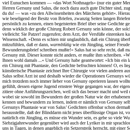
viel Eunuchen kommen — »das Wort Nothnagels« (nur ein guter Mensch
Herren Gersuny und Salus, die noch dazu auch gute Dichter sind, zu
du du! — was »zu den Allwissenheiten des Märchens gehört«. Hierauf 
wie beseligend der Besitz von Briefen, zwanzig Seiten langen Briefe
persönlich zu kennen, einen begeisterten Brief über seine Gedichte g
denn wirklich der große Chirurg Robert Gersuny sein könne, der solch
vielleicht: Sie Patzer! zugerufen; dem Arzt, der Versfüße einrenken k
Wissenschaft. »Denn es schien mir unglaublich, daß ein Chirurg über
mitzufühlen, daß er dann,
warmblütig
wie ein Jüngling, seiner Freud
Bewunderungsbrief schreiben mußte!« Salus hat so sehr recht, daß man 
Gersuny mit. Dieser konnte nicht anders, er
mußte
ihm schreiben. »W
Ihnen wohl damals ...« Und Gersuny habe geantwortet: »Ich bin ein la
ein Chirurg mit Phantasie, den Gedichte befruchten können! O, es liegt
künstlerische Phantasie zeichnet Ihre Chirurgie vor vielen anderen au
Salus selbst Arzt ist und deshalb wieder die Operationen Gersunys würd
mich trotzdem noch immer lieber von Gersuny operieren lassen wollte
gefühlt, dessen eigene Jugend ernstere Wege gegangen war, der eige
zitiere ohne Anführungszeichen, weil sich das besser macht und weil
wobei sie sowohl im Bewundern der großen Natur wie der erhabenen 
kennen und bewundern zu lernen, indem er nämlich von Gersuny selbst
Gersunys Phantasie war von Salus’ Gedichten offenbar schon dermaße
herausstellte, daß der Blinddarm nicht jenes überflüssige Organ ist, 
natürlich ein Jüngling, es müsse ein Wunder sein, es gebe so viele 
Siebzigjahrewunder gegenüber wird auch der Lyriker in mir sprachlos
uns in Tagen, in denen angeblich ein Setzerstreik herrscht, mit einer