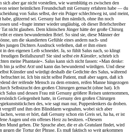
ich aber gar nicht vorstellen, wie warmblütig es zwischen den
e von seiner heimlichen Freundschaft mit Gersuny erfahren habe — du
heidung von Salus selbst, der ein Präger schlechtweg ist, und meint,
 habe, glitzernd sei. Gersuny hat ihm nämlich, ohne ihn noch
nossen und »fragte immer wieder ungläubig, ob dieser Briefschreiber
 Tat nicht glauben. Dem klinischen Jünger hätte der große Chirurg
reibt er einen bewundernden Brief. So sind sie, diese Männer der
nne, um die skandierten Gefühle eines andern nach- und
s jungen Dichters Ausdruck verleihen, daß er ihm einen
in den eigenen Leib schneidet. Ja, so fühlt Salus nach, so klingt
freudigen Beifallszuruf! Sie sind
selbst ein Künstler
, schrieb ich
uchten meine Phantasie«. Salus kann sich nicht fassen: »Man denke:
ch bin ja
selbst Arzt
und kann das bewundernd würdigen. Und diese
 selbst Künstler und würdigt deshalb die Gedichte des Salus, während
fruchtet ist. Ich bin nicht selbst Patient, muß aber sagen, daß ich
stredend der reifende Mensch zu dem ernsten, reifen Manne hingezogen
durch Selbstzucht den großen Chirurgen gemacht (ohne hat). Ich
rlich Salus und dessen Frau mit Gersuny größere Reisen unternommen,
rsönlich Gelegenheit hatte, in Gersuny den großen Chirurgen
Regiekunststückchen des, wie sagt man nur, Puppenlenkers da droben.
st vergriff und ihm den Blinddarm wegnahm, wobei sich aber
lachen, wenn er hört, daß Gersuny schon ein Greis sei, ha ha, er ist
ffene Augen und ein offenes Herz zu besitzen. »Diesem
n Mund geben. Die Sprache aber, die er als Gratulant findet, wird
ären gegen die Tortur der Phrase. Es muß faktisch so weit gekommen