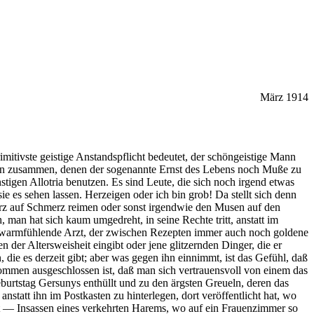
März 1914
mitivste geistige Anstandspflicht bedeutet, der schöngeistige Mann
inungen zusammen, denen der sogenannte Ernst des Lebens noch Muße zu
igen Allotria benutzen. Es sind Leute, die sich noch irgend etwas
 es sehen lassen. Herzeigen oder ich bin grob! Da stellt sich denn
Herz auf Schmerz reimen oder sonst irgendwie den Musen auf den
 man hat sich kaum umgedreht, in seine Rechte tritt, anstatt im
 der warmfühlende Arzt, der zwischen Rezepten immer auch noch goldene
n der Altersweisheit eingibt oder jene glitzernden Dinger, die er
die es derzeit gibt; aber was gegen ihn einnimmt, ist das Gefühl, daß
lkommen ausgeschlossen ist, daß man sich vertrauensvoll von einem das
burtstag Gersunys enthüllt und zu den ärgsten Greueln, deren das
statt ihn im Postkasten zu hinterlegen, dort veröffentlicht hat, wo
t — Insassen eines verkehrten Harems, wo auf ein Frauenzimmer so