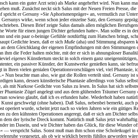
 kann ein guter Arzt sein) als Marke angeheftet wird. Nun kann man s
gehen muß. Zunächst neckt sich Salus mit der Neuen Freien Presse, di
spricht er Gersuny »Sie Aphorismenpräger« an, vermutlich zur Untersc
n Gersunys wirke, wenn schon jeder einzelne Satz, den Gersuny geprägt
eschrieben. Diesen Brief zeigte Salus damals allen möglichen Berufsge
e Worte für einen jungen Dichter gefunden hatte«. Man sollte es in der
ann und ein paar o-beinige Gefühle notdürftig zum Hatschen bringt, sch
haupt Gedichte lesen, daß er sich
Muße
(aha) und Stimmung absparen kö
e an dem Gleichklang der eigenen Empfindungen mit den Stimmungen de
ihm die Feder halten möchte, mit der er sich in ahnungsloser Banalität 
ieviel
eigenes
Künstlertum steckt in solch einem ganz uneigennützigen, 
tenter, ein passiver Künstler, der Kunstwerke genießen kann, sie befr
 in Ihren vielen genialen Operationsvorschlägen viel, viel Phantasie, i
s.« Nun beachte man also, wie gut die Rollen verteilt sind. Gersuny ist
igen kann, dessen künstlerische Phantasie allerdings von Salus selbst be
, als mit Narkose Gedichte von Salus zu lesen. In Salus hat sich selb
ner Phantasie Zügel angelegt und aus dem glühenden Träumer Gersuny 
 man sowieso glaubt, daß ich es erfunden habe. Wiederholt haben natü
Kunst geschwelgt (ohne haben). Daß Salus, nebenbei bemerkt, auch pe
 operiert wurde, scheint jetzt nach so vielen Jahren wie ein gütiges 
n zu den kühnsten Operationen angeregt, daß er sich am Dichter selb
von dem der lyrische Dreck kommt. Natürlich muß Salus jetzt wahrhaftig 
Wunder im Dasein, und wir Dichter haben das Glück, für diese Wunder o
« — verspricht Salus. Sonst muß man ihm schon eine Scholetkugel in de
 Seelenruhe vorgesetzt, als ob wir wirklich bereits fühllos geworden w