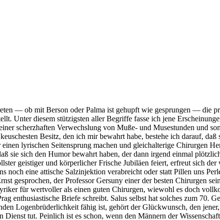
reten — ob mit Berson oder Palma ist gehupft wie gesprungen — die pri
rstellt. Unter diesem stützigsten aller Begriffe fasse ich jene Ersche
 einer scherzhaften Verwechslung von Muße- und Musestunden und sonst
schesten Besitz, den ich mir bewahrt habe, bestehe ich darauf, daß sie
er einen lyrischen Seitensprung machen und gleichalterige Chirurgen 
aß sie sich den Humor bewahrt haben, der dann irgend einmal plötzlich,
llster geistiger und körperlicher Frische Jubiläen feiert, erfreut sich
 noch eine attische Salzinjektion verabreicht oder statt Pillen uns Perle
st gesprochen, der Professor Gersuny einer der besten Chirurgen sein, 
n Lyriker für wertvoller als einen guten Chirurgen, wiewohl es doch vol
 enthusiastische Briefe schreibt. Salus selbst hat solches zum 70. Ge
en Logenbrüderlichkeit fähig ist, gehört der Glückwunsch, den jener, an
Dienst tut. Peinlich ist es schon, wenn den Männern der Wissenschaf