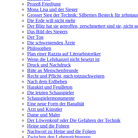
Prozeß Friedjung
Mona Lisa und der Sieger
Grosser Sieg der Technik: Silbernes Besteck für zehnta
Die Erde will nicht mehr
Der Blitz hat sie getroffen, zerschmettert sind sie, nicht 
Das Bild des Siegers
Der Ton
Die schweigenden Ärzte
Philosophen
Plan einer Razzia auf Literarhistoriker
Wenn die Lehrkanzel nicht besetzt ist
Druck und Nachdruck
Bitte an Menschenfreunde
Recht und Pflicht, mich totzuschweigen
Nach dem Erdbeben
Harakiri und Feuilleton
Die letzten Schauspieler
Schauspielermonumente
Eine neue Form der Banalität
Arzt und Künstler
Dame und Maler
Der Löwenkopf oder Die Gefahren der Technik
Heine und die Folgen
Nachwort zu Heine und die Folgen
Zwischen den Lebensrichtungen