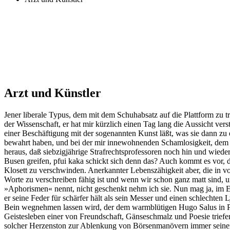
Arzt und Künstler
Jener liberale Typus, dem mit dem Schuhabsatz auf die Plattform zu t
der Wissenschaft, er hat mir kürzlich einen Tag lang die Aussicht ve
einer Beschäftigung mit der sogenannten Kunst läßt, was sie dann zu
bewahrt haben, und bei der mir innewohnenden Schamlosigkeit, dem keu
heraus, daß siebzigjährige Strafrechtsprofessoren noch hin und wied
Busen greifen, pfui kaka schickt sich denn das? Auch kommt es vor, d
Klosett zu verschwinden. Anerkannter Lebenszähigkeit aber, die in vo
Worte zu verschreiben fähig ist und wenn wir schon ganz matt sind, uns
»Aphorismen« nennt, nicht geschenkt nehm ich sie. Nun mag ja, im Ern
er seine Feder für schärfer hält als sein Messer und einen schlechte
Bein wegnehmen lassen wird, der dem warmblütigen Hugo Salus in Prag
Geistesleben einer von Freundschaft, Gänseschmalz und Poesie triefend
solcher Herzenston zur Ablenkung von Börsenmanövern immer seinen 