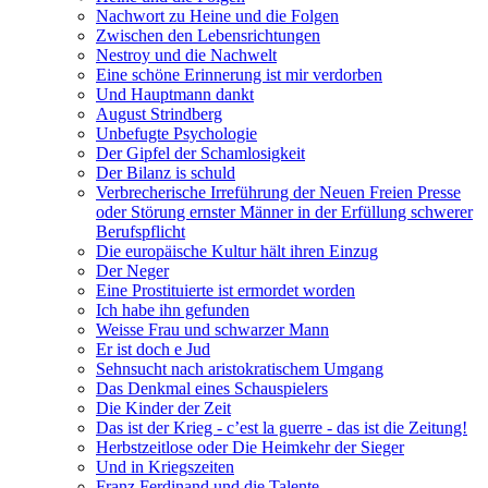
Nachwort zu Heine und die Folgen
Zwischen den Lebensrichtungen
Nestroy und die Nachwelt
Eine schöne Erinnerung ist mir verdorben
Und Hauptmann dankt
August Strindberg
Unbefugte Psychologie
Der Gipfel der Schamlosigkeit
Der Bilanz is schuld
Verbrecherische Irreführung der Neuen Freien Presse
oder Störung ernster Männer in der Erfüllung schwerer
Berufspflicht
Die europäische Kultur hält ihren Einzug
Der Neger
Eine Prostituierte ist ermordet worden
Ich habe ihn gefunden
Weisse Frau und schwarzer Mann
Er ist doch e Jud
Sehnsucht nach aristokratischem Umgang
Das Denkmal eines Schauspielers
Die Kinder der Zeit
Das ist der Krieg - c’est la guerre - das ist die Zeitung!
Herbstzeitlose oder Die Heimkehr der Sieger
Und in Kriegszeiten
Franz Ferdinand und die Talente