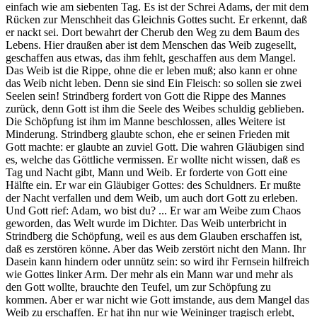
einfach wie am siebenten Tag. Es ist der Schrei Adams, der mit dem
Rücken zur Menschheit das Gleichnis Gottes sucht. Er erkennt, daß
er nackt sei. Dort bewahrt der Cherub den Weg zu dem Baum des
Lebens. Hier draußen aber ist dem Menschen das Weib zugesellt,
geschaffen aus etwas, das ihm fehlt, geschaffen aus dem Mangel.
Das Weib ist die Rippe, ohne die er leben muß; also kann er ohne
das Weib nicht leben. Denn sie sind Ein Fleisch: so sollen sie zwei
Seelen sein! Strindberg fordert von Gott die Rippe des Mannes
zurück, denn Gott ist ihm die Seele des Weibes schuldig geblieben.
Die Schöpfung ist ihm im Manne beschlossen, alles Weitere ist
Minderung. Strindberg glaubte schon, ehe er seinen Frieden mit
Gott machte: er glaubte an zuviel Gott. Die wahren Gläubigen sind
es, welche das Göttliche vermissen. Er wollte nicht wissen, daß es
Tag und Nacht gibt, Mann und Weib. Er forderte von Gott eine
Hälfte ein. Er war ein Gläubiger Gottes: des Schuldners. Er mußte
der Nacht verfallen und dem Weib, um auch dort Gott zu erleben.
Und Gott rief: Adam, wo bist du? ... Er war am Weibe zum Chaos
geworden, das Welt wurde im Dichter. Das Weib unterbricht in
Strindberg die Schöpfung, weil es aus dem Glauben erschaffen ist,
daß es zerstören könne. Aber das Weib zerstört nicht den Mann. Ihr
Dasein kann hindern oder unnütz sein: so wird ihr Fernsein hilfreich
wie Gottes linker Arm. Der mehr als ein Mann war und mehr als
den Gott wollte, brauchte den Teufel, um zur Schöpfung zu
kommen. Aber er war nicht wie Gott imstande, aus dem Mangel das
Weib zu erschaffen. Er hat ihn nur wie Weininger tragisch erlebt,