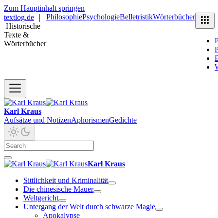
Zum Hauptinhalt springen
Philosophie
Psychologie
Belletristik
Wörterbücher
textlog.de
❘
Historische
Texte &
P
Wörterbücher
P
B
Karl Kraus
Aufsätze und Notizen
Aphorismen
Gedichte
Karl Kraus
Sittlichkeit und Kriminalität
Die chinesische Mauer
Weltgericht
Untergang der Welt durch schwarze Magie
Apokalypse