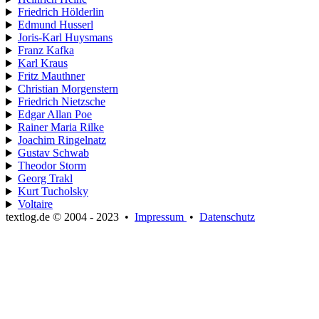
Friedrich Hölderlin
Edmund Husserl
Joris-Karl Huysmans
Franz Kafka
Karl Kraus
Fritz Mauthner
Christian Morgenstern
Friedrich Nietzsche
Edgar Allan Poe
Rainer Maria Rilke
Joachim Ringelnatz
Gustav Schwab
Theodor Storm
Georg Trakl
Kurt Tucholsky
Voltaire
textlog.de © 2004 - 2023
•
Impressum
•
Datenschutz