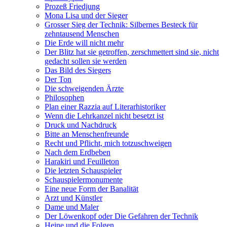
Prozeß Friedjung
Mona Lisa und der Sieger
Grosser Sieg der Technik: Silbernes Besteck für
zehntausend Menschen
Die Erde will nicht mehr
Der Blitz hat sie getroffen, zerschmettert sind sie, nicht
gedacht sollen sie werden
Das Bild des Siegers
Der Ton
Die schweigenden Ärzte
Philosophen
Plan einer Razzia auf Literarhistoriker
Wenn die Lehrkanzel nicht besetzt ist
Druck und Nachdruck
Bitte an Menschenfreunde
Recht und Pflicht, mich totzuschweigen
Nach dem Erdbeben
Harakiri und Feuilleton
Die letzten Schauspieler
Schauspielermonumente
Eine neue Form der Banalität
Arzt und Künstler
Dame und Maler
Der Löwenkopf oder Die Gefahren der Technik
Heine und die Folgen