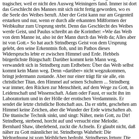
tragischer, weil er nicht den Ausweg Weiningers fand. Immer ist dort
das Geschlecht des Mannes mit sich nicht fertig geworden, wo es
die Seele des Weibes beruft. Aber der Geist kann nur am Gegenteil
erstarken und nur, wenn er durch alle erkannten Mißformen der
Weibkultur zum Ursprung strebt. Denn das Geschlecht des Weibes
werde Geist, und Paulus schreibt an die Korinther: »Wie das Weib
von dem Manne ist, also ist der Mann durch das Weib da; Alles aber
ist von Gott.« So hat auch Strindbergs Geist von dem Ursprung
gelebt, den seine Erkenntnis floh, und im Pathos dieses
Widerspruchs lebte er zwischen Himmel und Erde. Hebbels
bürgerlichste Bürgschaft: Darüber kommt kein Mann weg,
verwandelt sich in Strindberg zum Erdbeben: Über das Weib selbst
kommt kein Mann weg. Denn »darüber« nicht wegzukommen,
bringt jedermann zustande. Aber nur einer trägt für sie alle, ein
christlicher Titan, den Himmel auf seinen Schultern ... Strindberg
war immer, den Rücken zur Menschheit, auf dem Wege zu Gott, in
Leidenschaft und Wissenschaft. Adam oder Faust, er sucht ihn im
Laboratorium und in der Hölle der erotischen Verdammnis. Er
sendet die letzte christliche Botschaft aus. Da er stirbt, geschehen am
Himmel keine Zeichen, aber die Wunder der Erde wirtschaften ab.
Die titanische Technik sinkt, und singt: Näher, mein Gott, zu Dir!
Strindberg, sterbend, horcht auf und versucht eine Melodie.
Bernhard Shaw, überlebend, zuckt die Achseln. Er glaubt nicht, daß
näher zu Gott männlicher ist. Strindbergs Wahrheit: Die
Weltordnung ist vom Weiblichen bedroht. Strindbergs Irrtum: Die