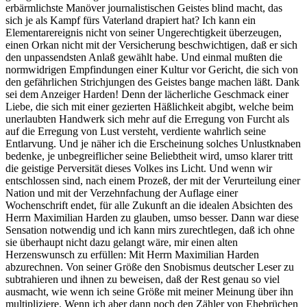
erbärmlichste Manöver journalistischen Geistes blind macht, das
sich je als Kampf fürs Vaterland drapiert hat? Ich kann ein
Elementarereignis nicht von seiner Ungerechtigkeit überzeugen,
einen Orkan nicht mit der Versicherung beschwichtigen, daß er sich
den unpassendsten Anlaß gewählt habe. Und einmal mußten die
normwidrigen Empfindungen einer Kultur vor Gericht, die sich von
den gefährlichen Strichjungen des Geistes bange machen läßt. Dank
sei dem Anzeiger Harden! Denn der lächerliche Geschmack einer
Liebe, die sich mit einer gezierten Häßlichkeit abgibt, welche beim
unerlaubten Handwerk sich mehr auf die Erregung von Furcht als
auf die Erregung von Lust versteht, verdiente wahrlich seine
Entlarvung. Und je näher ich die Erscheinung solches Unlustknaben
bedenke, je unbegreiflicher seine Beliebtheit wird, umso klarer tritt
die geistige Perversität dieses Volkes ins Licht. Und wenn wir
entschlossen sind, nach einem Prozeß, der mit der Verurteilung einer
Nation und mit der Verzehnfachung der Auflage einer
Wochenschrift endet, für alle Zukunft an die idealen Absichten des
Herrn Maximilian Harden zu glauben, umso besser. Dann war diese
Sensation notwendig und ich kann mirs zurechtlegen, daß ich ohne
sie überhaupt nicht dazu gelangt wäre, mir einen alten
Herzenswunsch zu erfüllen: Mit Herrn Maximilian Harden
abzurechnen. Von seiner Größe den Snobismus deutscher Leser zu
subtrahieren und ihnen zu beweisen, daß der Rest genau so viel
ausmacht, wie wenn ich seine Größe mit meiner Meinung über ihn
multipliziere. Wenn ich aber dann noch den Zähler von Ehebrüchen