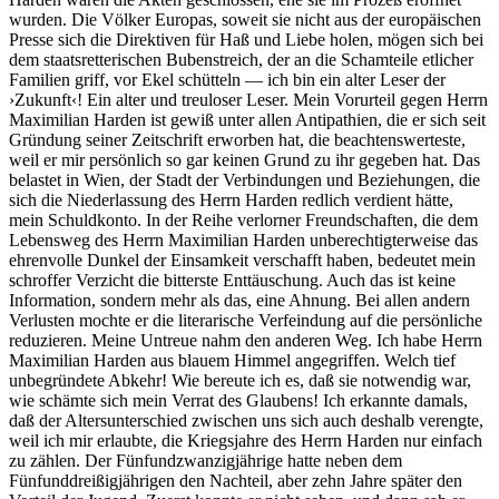
wurden. Die Völker Europas, soweit sie nicht aus der europäischen
Presse sich die Direktiven für Haß und Liebe holen, mögen sich bei
dem staatsretterischen Bubenstreich, der an die Schamteile etlicher
Familien griff, vor Ekel schütteln — ich bin ein alter Leser der
›Zukunft‹! Ein alter und treuloser Leser. Mein Vorurteil gegen Herrn
Maximilian Harden ist gewiß unter allen Antipathien, die er sich seit
Gründung seiner Zeitschrift erworben hat, die beachtenswerteste,
weil er mir persönlich so gar keinen Grund zu ihr gegeben hat. Das
belastet in Wien, der Stadt der Verbindungen und Beziehungen, die
sich die Niederlassung des Herrn Harden redlich verdient hätte,
mein Schuldkonto. In der Reihe verlorner Freundschaften, die dem
Lebensweg des Herrn Maximilian Harden unberechtigterweise das
ehrenvolle Dunkel der Einsamkeit verschafft haben, bedeutet mein
schroffer Verzicht die bitterste Enttäuschung. Auch das ist keine
Information, sondern mehr als das, eine Ahnung. Bei allen andern
Verlusten mochte er die literarische Verfeindung auf die persönliche
reduzieren. Meine Untreue nahm den anderen Weg. Ich habe Herrn
Maximilian Harden aus blauem Himmel angegriffen. Welch tief
unbegründete Abkehr! Wie bereute ich es, daß sie notwendig war,
wie schämte sich mein Verrat des Glaubens! Ich erkannte damals,
daß der Altersunterschied zwischen uns sich auch deshalb verengte,
weil ich mir erlaubte, die Kriegsjahre des Herrn Harden nur einfach
zu zählen. Der Fünfundzwanzigjährige hatte neben dem
Fünfunddreißigjährigen den Nachteil, aber zehn Jahre später den