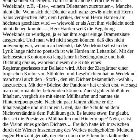
Sello kennen zu lernen«. Dafür sind manche Gedichte Frank
Wedekinds, z.B. »Ilse«, »einem Dilettanten zuzutrauen«. Manche,
nicht alle. Wenn sich der Dichter auch ganz gewiß nicht mit Herrn
Salus vergleichen läßt, dem Lyriker, der von Herrn Harden am
höchsten geschätzt wird — wiewohl er als Arzt ihm vielleicht noch
nicht dienen konnte —, Herr Harden weiß die Begabung
Wedekinds zu würdigen, ja er hat ihm sogar einige Dramenzitate
ausgerenkt. Und man wird nicht sagen können, daß dies nicht
notwendig war, wenn man bedenkt, daß Wedekind selbst in der
Lyrik lange nicht so poetisch ist wie Harden im Leitartikel. Mit der
farblosesten Kontorprosa langt jener in Seelengründe und holt
Dichtung daraus, während diesem die Kritik eines
Regierungserlasses zur Ballade wird. Aber der Ziergärtner einer
tropischen Kultur von Stilblüten und Lesefrüchten hat an Wedekind
manchmal auch den »Stoff«, den ein Dichter bekanntlich »wählt«,
auszusetzen. Mit der »Büchse der Pandora« hat er sich erst, wie sagt
man nur, »mählich« befreunden können. Zuerst gab er bloß ihren
Inhalt an, verglich sie mit einem Müllhaufen und nannte sie
Hintertreppenpoesie. Nach ein paar Jahren zitierte er die
Inhaltsangabe und mit ihr ein Urteil, das die Schuld an dem
Nichtverständnis dem Publikum gab. Es lautete etwa: Ihr glaubt,
dies sei die Poesie von Müllhaufen und Hintertreppe? Nein, es ist
die Vision eines großen Dichters ... Freilich hatte ich inzwischen
durch die Wiener Inszenierung des Werkes nachgeholfen. Meinem
engen Horizont gemäß, der eben noch die Erkenntnis kultureller