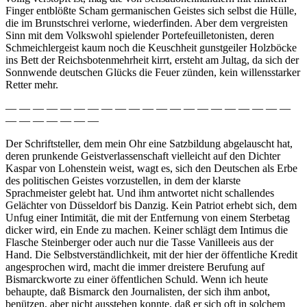
Finger entblößte Scham germanischen Geistes sich selbst die Hülle,
die im Brunstschrei verlorne, wiederfinden. Aber dem vergreisten
Sinn mit dem Volkswohl spielender Portefeuilletonisten, deren
Schmeichlergeist kaum noch die Keuschheit gunstgeiler Holzböcke
ins Bett der Reichsbotenmehrheit kirrt, ersteht am Jultag, da sich der
Sonnwende deutschen Glücks die Feuer zünden, kein willensstarker
Retter mehr.
— — — — — — — — — — — — — — — — — — — — —
— — — — — — —
Der Schriftsteller, dem mein Ohr eine Satzbildung abgelauscht hat,
deren prunkende Geistverlassenschaft vielleicht auf den Dichter
Kaspar von Lohenstein weist, wagt es, sich den Deutschen als Erbe
des politischen Geistes vorzustellen, in dem der klarste
Sprachmeister gelebt hat. Und ihm antwortet nicht schallendes
Gelächter von Düsseldorf bis Danzig. Kein Patriot erhebt sich, dem
Unfug einer Intimität, die mit der Entfernung von einem Sterbetag
dicker wird, ein Ende zu machen. Keiner schlägt dem Intimus die
Flasche Steinberger oder auch nur die Tasse Vanilleeis aus der
Hand. Die Selbstverständlichkeit, mit der hier der öffentliche Kredit
angesprochen wird, macht die immer dreistere Berufung auf
Bismarckworte zu einer öffentlichen Schuld. Wenn ich heute
behaupte, daß Bismarck den Journalisten, der sich ihm anbot,
benützen, aber nicht ausstehen konnte, daß er sich oft in solchem