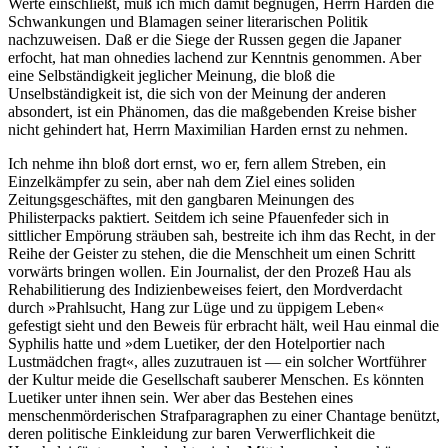
Werte einschließt, muß ich mich damit begnügen, Herrn Harden die
Schwankungen und Blamagen seiner literarischen Politik
nachzuweisen. Daß er die Siege der Russen gegen die Japaner
erfocht, hat man ohnedies lachend zur Kenntnis genommen. Aber
eine Selbständigkeit jeglicher Meinung, die bloß die
Unselbständigkeit ist, die sich von der Meinung der anderen
absondert, ist ein Phänomen, das die maßgebenden Kreise bisher
nicht gehindert hat, Herrn Maximilian Harden ernst zu nehmen.
Ich nehme ihn bloß dort ernst, wo er, fern allem Streben, ein Einzelkämpfer zu sein, aber nah dem Ziel eines soliden Zeitungsgeschäftes, mit den gangbaren Meinungen des Philisterpacks paktiert. Seitdem ich seine Pfauenfeder sich in sittlicher Empörung sträuben sah, bestreite ich ihm das Recht, in der Reihe der Geister zu stehen, die die Menschheit um einen Schritt vorwärts bringen wollen. Ein Journalist, der den Prozeß Hau als Rehabilitierung des Indizienbeweises feiert, den Mordverdacht durch »Prahlsucht, Hang zur Lüge und zu üppigem Leben« gefestigt sieht und den Beweis für erbracht hält, weil Hau einmal die Syphilis hatte und »dem Luetiker, der den Hotelportier nach Lustmädchen fragt«, alles zuzutrauen ist — ein solcher Wortführer der Kultur meide die Gesellschaft sauberer Menschen. Es könnten Luetiker unter ihnen sein. Wer aber das Bestehen eines menschenmörderischen Strafparagraphen zu einer Chantage benützt, deren politische Einkleidung zur baren Verwerflichkeit die Heuchelei fügt; wer da glaubt, »jedes Mittel anwenden zu können, um solche Leute unmöglich zu machen«, da es doch höchstens erlaubt wäre, jedes Mittel anzuwenden, um solche Leute möglich zu machen — mit dem hatten wir nie etwas zu schaffen. Er hat Zinsen genommen von der wahrhaft tragischen Schande einer Sittlichkeit, die es erlaubt, das Rückenmark als corpus delicti zu behandeln. Er ist der Schuldige jener neuzeitlichen Inquisition, die wir schaudernd den Beschluß verkünden hören, »den Beweis darüber, daß der Privatkläger dem weiblichen Geschlecht besonders abgeneigt sei, zuzulassen«. Jener teuflischen Justiz, die in Schlafzimmern exorzisiert, Abweichungen von der »Norm« ahndet und das liebe Leben zum Tod durch den Samenstrang verurteilt. Jenes häßlichsten Indizienbeweises, der sich an die Strafprozeßordnung des Klatsches hält, ein Urteil im Namen Seiner Majestät des Cant provoziert und im Sinne eines tiefen Witzes nur den als »normal« gelten läßt, der mit einer Frau unter den Linden gesehen wird, aber für einen Päderasten den, der mit einem Mann ausgeht, und wer allein spaziert, für einen Onanisten. Ich weise es von mir, mich mit einem Spießbürger wie Herrn Harden, dessen Denken über den Polizeirayon des »erweislich Wahren« nicht hinauslangt, über Probleme auseinanderzusetzen, die leider Gottes noch immer schicksalbewegender sind, als der Erbfolgestreit Lippe-Biesterfeld und selbst die Resultate der Konferenz von Algeciras. Und es hat wahrlich Homosexuelle gegeben, die man durch die Andeutung, daß sie Politik trieben, schwerer kompromittiert hätte, als Politiker durch die Denunziation ihrer Geschlechtsbräuche! Aber ob man die »Normwidrigkeit« der Nervenwünsche für ein Verbrechen oder für eine Krankheit, für einen Makel oder für einen Vorzug hält: hundertmal aufregender als die Enthüllung der Liebenberger Zustände, hundertmal schmerzlicher an das Bewußtsein unserer kulturellen Mündigkeit greifend die Erfahrung, daß für jeden der Tag kommen kann, da er vor Gericht die Unlust zur Ausübung des normalen Beischlafes verantworten muß. Daß ein Antikorruptionist »mit flinkem Finger« ein Ehebett aufdecken kann, im Gerichtssaal einen General mit Enthüllungen bedroht, die diesen »zwingen könnten, den Rock auszuziehen«, und sich gnädig damit begnügt, ihm vor der Front der öffentlichen Meinung die Hosen herunterzutun. Daß einem Greis von einem Amtsrichter und zwei Schöffen, in Anwesenheit der Vertreter der Presse und unter Zuziehung des Dr. Magnus Hirschfeld das Geschlecht bestimmt wird. Und der Alpdruck, den man fürs ganze Leben aus der Ehe mit einer Hysterikerin mitnimmt, wird zum Belastungsmoment. Und eine geschiedene Frau, deren Zeugnis schon ihr Entschluß, es abzulegen, bedenklich macht, steht einem als vollwertige Zeugin gegenüber. Und jedes Wort, das einmal vor dem Schlafengehen gesprochen wurde, wird zum Gebet. Und durch ein Wort über die Ehe, mit dem Graf Moltke bloß eine tiefere Lebenskenntnis bewiesen hat als sein Quäler, soll ihm gelungen sein, wozu ihm dieser die Fähigkeit sonst so entschieden bestreitet: »die deutsche Frau zu schänden«. Aber wenn es auch vor deutschen Schöffen nicht zugegeben werden darf, daß die Ehe eine »legitime Notzuchtsanstalt« ist, Talleyrands Wort, sie sei »une union de deux mauvaises humeurs pendant le jour et de deux mauvaises odeurs pendant la nuit«, finde ich in einem Hefte der ›Zukunft‹. Allerdings bezeichnenderweise in einem Artikel, der die Unterschrift »Eulenburg« trägt. Dessen Abdruck in der ›Zukunft‹ rettet den Fürsten gleichen Namens wenigstens vor der Verwechslung mit dem Autor, der ein so normwidriges Bekenntnis zitiert, wenn ihn schon nichts vor der Agnoszierung durch den Kürassier Bollhardt retten kann. Nichts rettet vor den Kürassieren, nichts vor den Redakteuren, den Richtern und Sachverständigen. Musikalische Anlage ist ein Verdacht, getrennte Schlafzimmer sind ein Beweis, das Taschentuch eines Freundes (das der Gemahl zur scherzhaften Bestärkung eines Argwohns vor den Augen des weiblichen Othello an die Lippen führt) wird zum homosexuellen Fetisch, und ein Spitzname, wie er sich zwischen Kindern einer Familie bis ins Alter erhält, zum Losungswort des Straßenpöbels. Und dem Herrn Harden, der seinem Gott nicht einmal dafür dankt, daß sein häuslicher Rufname »Maxi« ihn bis heute nicht in homosexuellen Verdacht gebracht hat, sieht man »Männer die Hand schütteln«. Man hat seine Frage gehört, wie sich denn der Kläger durch die Bezeichnung »Süßer« beleidigt fühlen könne, wenn er sich durch ein anderes Kosewort nicht beleidigt fühle — die Frage eines Schlaukopfs, der nicht versteht, daß der Gegner sich gegen Anspielungen des Herrn Harden wehrt, nicht gegen Scherze, die seine Geschwister machen, und daß er durch die Erklärung der Harmlosigkeit eines Spottnamens sich nicht des Rechts begibt, sondern sein Recht erst beweist, sich durch die üble Deutung verletzt zu fühlen. Und in diesem Bubenstreit springt der Angeklagte gegen ihn, dessen unmännliches Wesen nach Schlachten, Wunden und vierzig Soldatenjahren endlich enthüllt werden soll, mit der Frage los, ob es denn nicht wahr, nicht erweislich wahr sei, daß er gern Süßigkeiten esse und Pralinees ins Theater mitnehme. Und eine Justiz, die die Feststellung zuläßt, daß der Kläger kosmetische Mittel angewandt habe, legt nicht das Rot der Scham auf. Sie läßt eine Beweisaufnahme über männliche Abnormität zu und besinnt sich keinen Augenblick auf eine Gerechtigkeit, die solche Schmach wenigstens durch die Beweisaufnahme über einen weiblichen Zauber paralysieren müßte, dem sich der Gatte durch Flucht oder Nichtablegen der Kleider entzogen hat. Sie läßt eine Zeugenschaft zu, mit deren Berufung der Angeklagte auch außerhalb des Gerichtssaals groben Unfug begeht: die Bismarcks, dessen Wort er nun gar als Stütze homosexueller Verdächtigung parat hat. Daß Fürst Eulenburg, der unerlaubterweise bestreitet, daß er »normwidrig« sei, in Wirklichkeit doch ein Päderast ist, gehört nach Herrn Bernstein zu jenen Bismarckworten, »an denen nicht zu drehn und zu deuteln ist« und die für einen Lustspiel-Juristen, der die Norm einer Ehe von »Herthas Hochzeit« ableitet, »dreiviertel Beweis« sind. Der Rest soll sich durch Lokalaugenschein nachholen lassen; und die Nochnichtdagewesenheit dieses ganzen Prozesses gipfelt in der »Heiterkeit« des Auditoriums, die der Amtsrichter durch den Beschluß hervorruft, den schwerkranken Fürsten vorzuladen, für den »eine seelische Aufregung ja doch nicht zu befürchten sei, da er sich selbst für unschuldig halte«. Herr Harden aber, dessen Enthüllungen in ihrer zerstörenden Wirkung nur durch den glücklichen Umstand abgeschwächt werden, daß er sie in unverständliche Worte kleidet und »Kinäden« sagt, wenn er Päderasten meint, er hält selbst die Arterienverkalkung noch für normwidrig und verlangt, daß der kranke Fürst »hergetragen werde«. Er wird es beweisen. Er hat nicht behauptet, aber er wird beweisen. Welch praktikable Verantwortung, die Ausflucht und Drohung verbindet! Er weiß etwas, was er nicht sagt, aber er hat daran nicht im Traum gedacht, als ers schrieb. Schon die Spitzfindigkeit, die sich auf den juristischen Unterschied zwischen der Behauptung perverser Anlage und dem Vorwurf perversen Handelns zurückzog, war erbärmlich; aber die Berufung auf beide Möglichkeiten ist — um es mit dem stärksten Wort zu bezeichnen — eine Flunkerfinte. Dieser Justiz, die sich von Herrn Harden zweifach düpieren ließ, hätte man wenigstens klarmachen sollen, daß in den engen Grenzen sexueller Aussprache und im weiten Gebiete sexueller Phantasie die kleinste Andeutung den ganzen Inhalt bedeutet und daß die landläufige Unkenntnis in homosexuellen Dingen von der leisesten Verspottung »unmännlichen Wesens« immer den Eindruck empfängt, die Tathandlung, und zwar in jener schwersten Form, die das deutsche Gesetz bestraft, sei gemeint worden. Durch Jahre hat Herr Harden über dem Lebensglück einiger Familien das Damoklesschwert seiner Informiertheit gehalten; er mag einfältigen Lesern einreden, daß die Anspielung dem öffentlichen Interesse besser gedient habe als die Aussprache, nie aber könnte er bestreiten, daß sie eine gefährlichere Waffe ist, da sie zur Beleidigung die Drohung fügt. Und wäre es wahr, daß die politische Gefahr eines »Grüppchens« gebannt werden sollte, so war die Aufstöberung mit Waffen zu besorgen, die das publizistische Kriegsrecht erlaubt! Es ist aber nicht wahr, es ist eine herzlose, von aller geschichtlichen Erfahrung verlassene Lüge, daß »Normwidrigkeit« zur Ausübung eines öffentlichen Amtes untauglich macht. Günstlingswirtschaft ist ein Übel im Staat, das der mutige Publizist aufdecken mag. Mißbrauch des Subordinationsverhältnisses in der Armee mag seine Kritik herausfordern. Solche Erscheinung, nicht ihre Ursache, ist die Normwidrigkeit, die uns bekümmert. Wohl hat, wer in sein eigenes Privatleben greift, indem er ihm öffentliche Rücksichten opfert, keinen Anspruch auf Diskretion. Aber nicht die Richtung des Geschlechtstriebs, die Berührung des Pflich