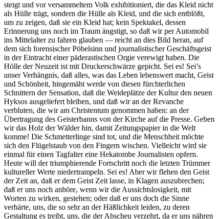
steigt und vor versammeltem Volk exhibitioniert, die das Kleid nicht
als Hülle trägt, sondern die Hülle als Kleid, und die sich entblößt,
um zu zeigen, daß sie ein Kleid hat; kein Spektakel, dessen
Erinnerung uns noch im Traum ängstigt, so daß wir per Automobil
ins Mittelalter zu fahren glauben — reicht an dies Bild heran, auf
dem sich forensischer Pöbelsinn und journalistischer Geschäftsgeist
in der Eintracht einer päderastischen Orgie verewigt haben. Die
Hölle der Neuzeit ist mit Druckerschwärze gepicht. Sei es! Sei’s
unser Verhängnis, daß alles, was das Leben lebenswert macht, Geist
und Schönheit, hingemäht werde von diesen fürchterlichen
Schnittern der Sensation, daß die Weideplätze der Kultur den neuen
Hyksos ausgeliefert bleiben, und daß wir an der Revanche
verbluten, die wir am Christentum genommen haben: an der
Übertragung des Geisterbanns von der Kirche auf die Presse. Geben
wir das Holz der Wälder hin, damit Zeitungspapier in die Welt
komme! Die Schmetterlinge sind tot, und die Menschheit möchte
sich den Flügelstaub von den Fingern wischen. Vielleicht wird sie
einmal für einen Tagfalter eine Hekatombe Journalisten opfern.
Heute will der triumphierende Fortschritt noch die letzten Trümmer
kultureller Werte niedertrampeln. Sei es! Aber wir flehen den Geist
der Zeit an, daß er dem Geist Zeit lasse, in Klagen auszubrechen;
daß er uns noch anhöre, wenn wir die Aussichtslosigkeit, mit
Worten zu wirken, gestehen; oder daß er uns doch die Sinne
verhärte, uns, die so sehr an der Häßlichkeit leiden, zu deren
Gestaltung es treibt, uns, die der Abscheu verzehrt, da er uns nähren