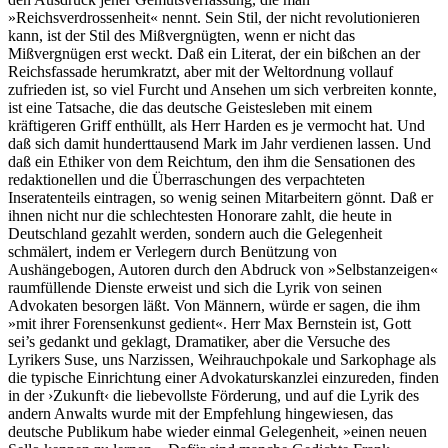
»Reichsverdrossenheit« nennt. Sein Stil, der nicht revolutionieren
kann, ist der Stil des Mißvergnügten, wenn er nicht das
Mißvergnügen erst weckt. Daß ein Literat, der ein bißchen an der
Reichsfassade herumkratzt, aber mit der Weltordnung vollauf
zufrieden ist, so viel Furcht und Ansehen um sich verbreiten konnte,
ist eine Tatsache, die das deutsche Geistesleben mit einem
kräftigeren Griff enthüllt, als Herr Harden es je vermocht hat. Und
daß sich damit hunderttausend Mark im Jahr verdienen lassen. Und
daß ein Ethiker von dem Reichtum, den ihm die Sensationen des
redaktionellen und die Überraschungen des verpachteten
Inseratenteils eintragen, so wenig seinen Mitarbeitern gönnt. Daß er
ihnen nicht nur die schlechtesten Honorare zahlt, die heute in
Deutschland gezahlt werden, sondern auch die Gelegenheit
schmälert, indem er Verlegern durch Benützung von
Aushängebogen, Autoren durch den Abdruck von »Selbstanzeigen«
raumfüllende Dienste erweist und sich die Lyrik von seinen
Advokaten besorgen läßt. Von Männern, würde er sagen, die ihm
»mit ihrer Forensenkunst gedient«. Herr Max Bernstein ist, Gott
sei’s gedankt und geklagt, Dramatiker, aber die Versuche des
Lyrikers Suse, uns Narzissen, Weihrauchpokale und Sarkophage als
die typische Einrichtung einer Advokaturskanzlei einzureden, finden
in der ›Zukunft‹ die liebevollste Förderung, und auf die Lyrik des
andern Anwalts wurde mit der Empfehlung hingewiesen, das
deutsche Publikum habe wieder einmal Gelegenheit, »einen neuen