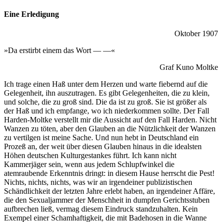
Eine Erledigung
Oktober 1907
»Da erstirbt einem das Wort — —«
Graf Kuno Moltke
Ich trage einen Haß unter dem Herzen und warte fiebernd auf die
Gelegenheit, ihn auszutragen. Es gibt Gelegenheiten, die zu klein,
und solche, die zu groß sind. Die da ist zu groß. Sie ist größer als
der Haß und ich empfange, wo ich niederkommen sollte. Der Fall
Harden-Moltke verstellt mir die Aussicht auf den Fall Harden. Nicht
Wanzen zu töten, aber den Glauben an die Nützlichkeit der Wanzen
zu vertilgen ist meine Sache. Und nun hebt in Deutschland ein
Prozeß an, der weit über diesen Glauben hinaus in die idealsten
Höhen deutschen Kulturgestankes führt. Ich kann nicht
Kammerjäger sein, wenn aus jedem Schlupfwinkel die
atemraubende Erkenntnis dringt: in diesem Hause herrscht die Pest!
Nichts, nichts, nichts, was wir an irgendeiner publizistischen
Schändlichkeit der letzten Jahre erlebt haben, an irgendeiner Affäre,
die den Sexualjammer der Menschheit in dumpfen Gerichtsstuben
aufbrechen ließ, vermag diesem Eindruck standzuhalten. Kein
Exempel einer Schamhaftigkeit, die mit Badehosen in die Wanne