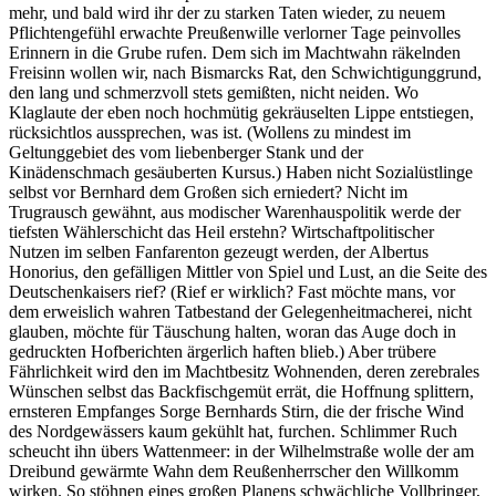
mehr, und bald wird ihr der zu starken Taten wieder, zu neuem
Pflichtengefühl erwachte Preußenwille verlorner Tage peinvolles
Erinnern in die Grube rufen. Dem sich im Machtwahn räkelnden
Freisinn wollen wir, nach Bismarcks Rat, den Schwichtigunggrund,
den lang und schmerzvoll stets gemißten, nicht neiden. Wo
Klaglaute der eben noch hochmütig gekräuselten Lippe entstiegen,
rücksichtlos aussprechen, was ist. (Wollens zu mindest im
Geltunggebiet des vom liebenberger Stank und der
Kinädenschmach gesäuberten Kursus.) Haben nicht Sozialüstlinge
selbst vor Bernhard dem Großen sich erniedert? Nicht im
Trugrausch gewähnt, aus modischer Warenhauspolitik werde der
tiefsten Wählerschicht das Heil erstehn? Wirtschaftpolitischer
Nutzen im selben Fanfarenton gezeugt werden, der Albertus
Honorius, den gefälligen Mittler von Spiel und Lust, an die Seite des
Deutschenkaisers rief? (Rief er wirklich? Fast möchte mans, vor
dem erweislich wahren Tatbestand der Gelegenheitmacherei, nicht
glauben, möchte für Täuschung halten, woran das Auge doch in
gedruckten Hofberichten ärgerlich haften blieb.) Aber trübere
Fährlichkeit wird den im Machtbesitz Wohnenden, deren zerebrales
Wünschen selbst das Backfischgemüt errät, die Hoffnung splittern,
ernsteren Empfanges Sorge Bernhards Stirn, die der frische Wind
des Nordgewässers kaum gekühlt hat, furchen. Schlimmer Ruch
scheucht ihn übers Wattenmeer: in der Wilhelmstraße wolle der am
Dreibund gewärmte Wahn dem Reußenherrscher den Willkomm
wirken. So stöhnen eines großen Planens schwächliche Vollbringer,