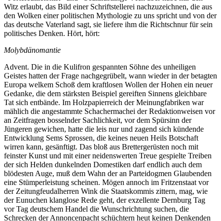
Witz erlaubt, das Bild einer Schriftstellerei nachzuzeichnen, die aus
den Wolken einer politischen Mythologie zu uns spricht und von der
das deutsche Vaterland sagt, sie liefere ihm die Richtschnur für sein
politisches Denken. Hört, hört:
Molybdänomantie
Advent. Die in die Kulifron gespannten Söhne des unheiligen
Geistes hatten der Frage nachgegrübelt, wann wieder in der betagten
Europa welkem Schoß dem kraftlosen Wollen der Hohen ein neuer
Gedanke, die dem stärksten Beispiel gereiften Sinnens gleichbare
Tat sich entbände. Im Holzpapierreich der Meinungfabriken war
mählich die angestammte Schachermachei der Redaktionweisen vor
an Zeitfragen bosselnder Sachlichkeit, vor dem Spürsinn der
Jüngeren gewichen, hatte die leis nur und zagend sich kündende
Entwicklung Sems Sprossen, die keines neuen Heils Botschaft
wirren kann, gesänftigt. Das bloß aus Brettergerüsten noch mit
feinster Kunst und mit einer neidenswerten Treue gespielte Treiben
der sich Helden dunkelnden Domestiken darf endlich auch dem
blödesten Auge, muß dem Wahn der an Parteidogmen Glaubenden
eine Stümperleistung scheinen. Mögen annoch im Fritzenstaat vor
der Zeitungfeudalherren Wink die Staatskommis zittern, mag, wie
der Eunuchen klanglose Rede geht, der exzellente Dernburg Tag
vor Tag deutschem Handel die Wunschrichtung suchen, die
Schrecken der Annoncenpacht schüchtern heut keinen Denkenden