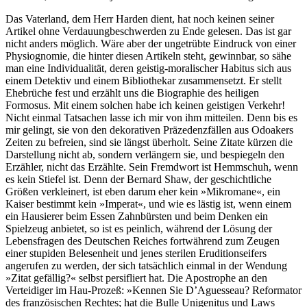
Das Vaterland, dem Herr Harden dient, hat noch keinen seiner
Artikel ohne Verdauungbeschwerden zu Ende gelesen. Das ist gar
nicht anders möglich. Wäre aber der ungetrübte Eindruck von einer
Physiognomie, die hinter diesen Artikeln steht, gewinnbar, so sähe
man eine Individualität, deren geistig-moralischer Habitus sich aus
einem Detektiv und einem Bibliothekar zusammensetzt. Er stellt
Ehebrüche fest und erzählt uns die Biographie des heiligen
Formosus. Mit einem solchen habe ich keinen geistigen Verkehr!
Nicht einmal Tatsachen lasse ich mir von ihm mitteilen. Denn bis es
mir gelingt, sie von den dekorativen Präzedenzfällen aus Odoakers
Zeiten zu befreien, sind sie längst überholt. Seine Zitate kürzen die
Darstellung nicht ab, sondern verlängern sie, und bespiegeln den
Erzähler, nicht das Erzählte. Sein Fremdwort ist Hemmschuh, wenn
es kein Stiefel ist. Denn der Bernard Shaw, der geschichtliche
Größen verkleinert, ist eben darum eher kein »Mikromane«, ein
Kaiser bestimmt kein »Imperat«, und wie es lästig ist, wenn einem
ein Hausierer beim Essen Zahnbürsten und beim Denken ein
Spielzeug anbietet, so ist es peinlich, während der Lösung der
Lebensfragen des Deutschen Reiches fortwährend zum Zeugen
einer stupiden Belesenheit und jenes sterilen Eruditionseifers
angerufen zu werden, der sich tatsächlich einmal in der Wendung
»Zitat gefällig?« selbst persifliert hat. Die Apostrophe an den
Verteidiger im Hau-Prozeß: »Kennen Sie D’Aguesseau? Reformator
des französischen Rechtes; hat die Bulle Unigenitus und Laws