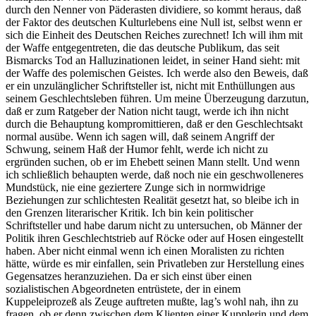
durch den Nenner von Päderasten dividiere, so kommt heraus, daß
der Faktor des deutschen Kulturlebens eine Null ist, selbst wenn er
sich die Einheit des Deutschen Reiches zurechnet! Ich will ihm mit
der Waffe entgegentreten, die das deutsche Publikum, das seit
Bismarcks Tod an Halluzinationen leidet, in seiner Hand sieht: mit
der Waffe des polemischen Geistes. Ich werde also den Beweis, daß
er ein unzulänglicher Schriftsteller ist, nicht mit Enthüllungen aus
seinem Geschlechtsleben führen. Um meine Überzeugung darzutun,
daß er zum Ratgeber der Nation nicht taugt, werde ich ihn nicht
durch die Behauptung kompromittieren, daß er den Geschlechtsakt
normal ausübe. Wenn ich sagen will, daß seinem Angriff der
Schwung, seinem Haß der Humor fehlt, werde ich nicht zu
ergründen suchen, ob er im Ehebett seinen Mann stellt. Und wenn
ich schließlich behaupten werde, daß noch nie ein geschwolleneres
Mundstück, nie eine geziertere Zunge sich in normwidrige
Beziehungen zur schlichtesten Realität gesetzt hat, so bleibe ich in
den Grenzen literarischer Kritik. Ich bin kein politischer
Schriftsteller und habe darum nicht zu untersuchen, ob Männer der
Politik ihren Geschlechtstrieb auf Röcke oder auf Hosen eingestellt
haben. Aber nicht einmal wenn ich einen Moralisten zu richten
hätte, würde es mir einfallen, sein Privatleben zur Herstellung eines
Gegensatzes heranzuziehen. Da er sich einst über einen
sozialistischen Abgeordneten entrüstete, der in einem
Kuppeleiprozeß als Zeuge auftreten mußte, lag’s wohl nah, ihn zu
fragen, ob er denn zwischen dem Klienten einer Kupplerin und dem