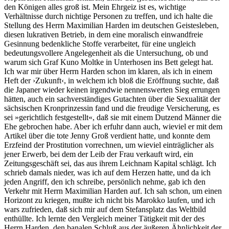
den Königen alles groß ist. Mein Ehrgeiz ist es, wichtige
Verhältnisse durch nichtige Personen zu treffen, und ich halte die
Stellung des Herrn Maximilian Harden im deutschen Geistesleben,
diesen lukrativen Betrieb, in dem eine moralisch einwandfreie
Gesinnung bedenkliche Stoffe verarbeitet, für eine ungleich
bedeutungsvollere Angelegenheit als die Untersuchung, ob und
warum sich Graf Kuno Moltke in Unterhosen ins Bett gelegt hat.
Ich war mir über Herrn Harden schon im klaren, als ich in einem
Heft der ›Zukunft‹, in welchem ich bloß die Eröffnung suchte, daß
die Japaner wieder keinen irgendwie nennenswerten Sieg errungen
hätten, auch ein sachverständiges Gutachten über die Sexualität der
sächsischen Kronprinzessin fand und die freudige Versicherung, es
sei »gerichtlich festgestellt«, daß sie mit einem Dutzend Männer die
Ehe gebrochen habe. Aber ich erfuhr dann auch, wieviel er mit dem
Artikel über die tote Jenny Groß verdient hatte, und konnte dem
Erzfeind der Prostitution vorrechnen, um wieviel einträglicher als
jener Erwerb, bei dem der Leib der Frau verkauft wird, ein
Zeitungsgeschäft sei, das aus ihrem Leichnam Kapital schlägt. Ich
schrieb damals nieder, was ich auf dem Herzen hatte, und da ich
jeden Angriff, den ich schreibe, persönlich nehme, gab ich den
Verkehr mit Herrn Maximilian Harden auf. Ich sah schon, um einen
Horizont zu kriegen, mußte ich nicht bis Marokko laufen, und ich
wars zufrieden, daß sich mir auf dem Stefansplatz das Weltbild
enthüllte. Ich lernte den Vergleich meiner Tätigkeit mit der des
Herrn Harden, den banalen Schluß aus der äußeren Ähnlichkeit der