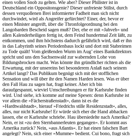
einen vollen Snob zu gelten. Wie aber? Dieser Philister ist in
Deutschland ein Oppositonsgenie? Dieser unfreieste Stilist, durch
dessen verquollenen Brei informierter Fadheit man sich nicht
durchwindet, wird als Angreifer gefürchtet? Einer, der, bevor er
einen Minister angreift, über die Thronfolgeordnung bei den
Langobarden Bescheid sagen muß? Der, ehe er mit »Jahveh« und
allen Kalenderheiligen fertig ist, dem Feind hundertmal Zeit läßt, zu
entkommen, und ihm höchstens dadurch gefährlich wird, daß er ihn
in das Labyrinth seines Periodenbaus lockt und dort mit Stabreimen
zu Tode quält! Vom gleißenden Wurm im Aug’ eines Bankdirektors
spricht und uns den Sachsenwald zur wabernden Lohe von
Bildungsbrocken macht. Was könnte ihn gründlicher richten als die
Erwartung, mit der unsereins bei besonderem Anlaß nach seinem
Artikel langt? Das Publikum begnügt sich mit der stofflichen
Sensation und will über ihr den Namen Harden lesen. Was er über
den Fall Hau zu sagen hat, fragt keiner. Aber ich bin
daraufgespannt, wieviel Umschreibungen er für Karlsruhe finden
wird. Und siehe, ich komme auf meine Spesen: denn Karlsruhe ist
vor allem die »Fächerstraßenstadt«, dann ist es die
»Hardtwaldstadt«, hierauf »Friedrichs stille Residenzstadt«, alles,
alles, nur nicht Karlsruhe! Er würde sich eher die Hand abhacken
lassen, ehe er Karlsruhe schriebe. Hau übersiedelte nach Amerika?
Nein, er ist »zu den Sternbannerleuten gegangen«. Er kommt aus
Amerika zurück? Nein, »aus Atlantis«. Er hat einen falschen Bart
angelegt? Nein, sich einer »Mumme« bedient. Cui bono, fragt sich