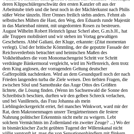
deren Klippschülergeschwätz den ersten Kanzler oft aus der
Arbeitstube trieb und die heut noch in der Mächlerkunst nach Philis
süßer Weise tänzeln. Herr Omnes freilich siehts anders. Fehmt als
selbstisches Mühen die Hast, den Weg, den Eduards runde Majestät
in das Marienbad nimmt, mit ungedornten Rosen zu bestreuen.
August Wilhelm Robert Heinrich Ignaz Scherl aber, G.m.b.H., hat
alle Truppen mobilisiert und wir stehen im Vortag gewaltigen
Geschehens. Abbé Galiani, der Kluge, erkannte: (Zitat momentan
verlegt). Und der britische Kömmling, der die geputzte Fassade der
Reichsverderbnis betrachtet und heimischen Maßen des
Volkheithaders die vom Monomachengeist Schritt vor Schritt
verdrängte Bänkermoral vergleicht, wird im Neffenreich, dem trotz
dem King arglosen, der vorragenden Geltung deutscher
Gafferpolitik nachdenken. Wird an dem Gesundquell noch der nach
Frieden langenden turba die Ziele weisen. Den tiefsten Fragen, die
zwischen Söul und Samothrake das Auge Ottos des Größten
lichtete, die Lösung finden. (Wenn im Sachsenwald die Sonne den
Schreibtisch beschien, durften wir den gelben Schreck verlachen,
und bei Vanilleneis, das Frau Johanna als mein
Lieblingsleckergericht erriet, fiel manches Winkwort, ward mir der
Rat, dem Makronenmagen unsrer Tiergärtnerinnen die festere
Nahrung politischer Erkenntnis nicht mehr zu weigern. Lebt
solchem Vermächtnis im Zollernland ein zweiter Zeuge? ...) Wo der
in bismärckischer Zucht geübten Tugend der Willenskanal nicht
völlig verstopft ist, mag die von Sensationenhändlern mit flinkem