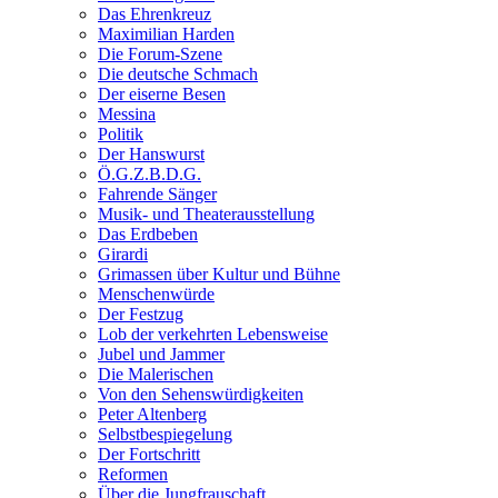
Das Ehrenkreuz
Maximilian Harden
Die Forum-Szene
Die deutsche Schmach
Der eiserne Besen
Messina
Politik
Der Hanswurst
Ö.G.Z.B.D.G.
Fahrende Sänger
Musik- und Theaterausstellung
Das Erdbeben
Girardi
Grimassen über Kultur und Bühne
Menschenwürde
Der Festzug
Lob der verkehrten Lebensweise
Jubel und Jammer
Die Malerischen
Von den Sehenswürdigkeiten
Peter Altenberg
Selbstbespiegelung
Der Fortschritt
Reformen
Über die Jungfrauschaft