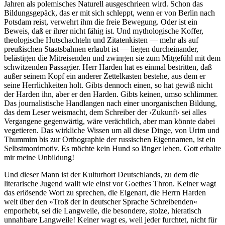
Jahren als polemisches Naturell ausgeschrieen wird. Schon das
Bildungsgepäck, das er mit sich schleppt, wenn er von Berlin nach
Potsdam reist, verwehrt ihm die freie Bewegung. Oder ist ein
Beweis, daß er ihrer nicht fähig ist. Und mythologische Koffer,
theologische Hutschachteln und Zitatenkisten — mehr als auf
preußischen Staatsbahnen erlaubt ist — liegen durcheinander,
belästigen die Mitreisenden und zwingen sie zum Mitgefühl mit dem
schwitzenden Passagier. Herr Harden hat es einmal bestritten, daß
außer seinem Kopf ein anderer Zettelkasten bestehe, aus dem er
seine Herrlichkeiten holt. Gibts dennoch einen, so hat gewiß nicht
der Harden ihn, aber er den Harden. Gibts keinen, umso schlimmer.
Das journalistische Handlangen nach einer unorganischen Bildung,
das dem Leser weismacht, dem Schreiber der ›Zukunft‹ sei alles
Vergangene gegenwärtig, wäre verächtlich, aber man könnte dabei
vegetieren. Das wirkliche Wissen um all diese Dinge, von Urim und
Thummim bis zur Orthographie der russischen Eigennamen, ist ein
Selbstmordmotiv. Es möchte kein Hund so länger leben. Gott erhalte
mir meine Unbildung!
Und dieser Mann ist der Kulturhort Deutschlands, zu dem die
literarische Jugend wallt wie einst vor Goethes Thron. Keiner wagt
das erlösende Wort zu sprechen, die Eigenart, die Herrn Harden
weit über den »Troß der in deutscher Sprache Schreibenden«
emporhebt, sei die Langweile, die besondere, stolze, hieratisch
unnahbare Langweile! Keiner wagt es, weil jeder furchtet, nicht für