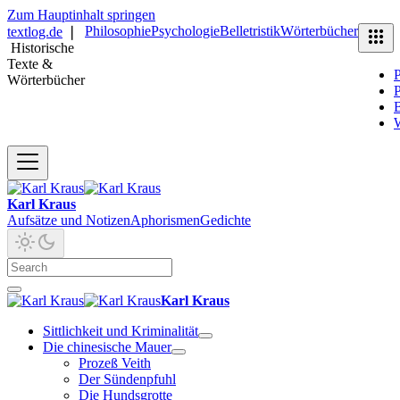
Zum Hauptinhalt springen
Philosophie
Psychologie
Belletristik
Wörterbücher
textlog.de
❘
Historische
Texte &
P
Wörterbücher
P
B
Karl Kraus
Aufsätze und Notizen
Aphorismen
Gedichte
Karl Kraus
Sittlichkeit und Kriminalität
Die chinesische Mauer
Prozeß Veith
Der Sündenpfuhl
Die Hundsgrotte