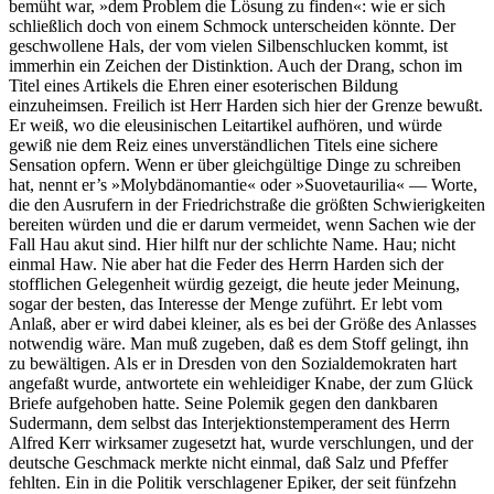
bemüht war, »dem Problem die Lösung zu finden«: wie er sich
schließlich doch von einem Schmock unterscheiden könnte. Der
geschwollene Hals, der vom vielen Silbenschlucken kommt, ist
immerhin ein Zeichen der Distinktion. Auch der Drang, schon im
Titel eines Artikels die Ehren einer esoterischen Bildung
einzuheimsen. Freilich ist Herr Harden sich hier der Grenze bewußt.
Er weiß, wo die eleusinischen Leitartikel aufhören, und würde
gewiß nie dem Reiz eines unverständlichen Titels eine sichere
Sensation opfern. Wenn er über gleichgültige Dinge zu schreiben
hat, nennt er’s »Molybdänomantie« oder »Suovetaurilia« — Worte,
die den Ausrufern in der Friedrichstraße die größten Schwierigkeiten
bereiten würden und die er darum vermeidet, wenn Sachen wie der
Fall Hau akut sind. Hier hilft nur der schlichte Name. Hau; nicht
einmal Haw. Nie aber hat die Feder des Herrn Harden sich der
stofflichen Gelegenheit würdig gezeigt, die heute jeder Meinung,
sogar der besten, das Interesse der Menge zuführt. Er lebt vom
Anlaß, aber er wird dabei kleiner, als es bei der Größe des Anlasses
notwendig wäre. Man muß zugeben, daß es dem Stoff gelingt, ihn
zu bewältigen. Als er in Dresden von den Sozialdemokraten hart
angefaßt wurde, antwortete ein wehleidiger Knabe, der zum Glück
Briefe aufgehoben hatte. Seine Polemik gegen den dankbaren
Sudermann, dem selbst das Interjektionstemperament des Herrn
Alfred Kerr wirksamer zugesetzt hat, wurde verschlungen, und der
deutsche Geschmack merkte nicht einmal, daß Salz und Pfeffer
fehlten. Ein in die Politik verschlagener Epiker, der seit fünfzehn