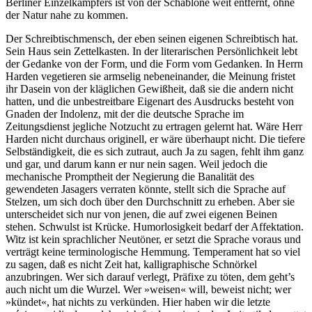
Berliner Einzelkämpfers ist von der Schablone weit entfernt, ohne
der Natur nahe zu kommen.
Der Schreibtischmensch, der eben seinen eigenen Schreibtisch hat.
Sein Haus sein Zettelkasten. In der literarischen Persönlichkeit lebt
der Gedanke von der Form, und die Form vom Gedanken. In Herrn
Harden vegetieren sie armselig nebeneinander, die Meinung fristet
ihr Dasein von der kläglichen Gewißheit, daß sie die andern nicht
hatten, und die unbestreitbare Eigenart des Ausdrucks besteht von
Gnaden der Indolenz, mit der die deutsche Sprache im
Zeitungsdienst jegliche Notzucht zu ertragen gelernt hat. Wäre Herr
Harden nicht durchaus originell, er wäre überhaupt nicht. Die tiefere
Selbständigkeit, die es sich zutraut, auch Ja zu sagen, fehlt ihm ganz
und gar, und darum kann er nur nein sagen. Weil jedoch die
mechanische Promptheit der Negierung die Banalität des
gewendeten Jasagers verraten könnte, stellt sich die Sprache auf
Stelzen, um sich doch über den Durchschnitt zu erheben. Aber sie
unterscheidet sich nur von jenen, die auf zwei eigenen Beinen
stehen. Schwulst ist Krücke. Humorlosigkeit bedarf der Affektation.
Witz ist kein sprachlicher Neutöner, er setzt die Sprache voraus und
verträgt keine terminologische Hemmung. Temperament hat so viel
zu sagen, daß es nicht Zeit hat, kalligraphische Schnörkel
anzubringen. Wer sich darauf verlegt, Präfixe zu töten, dem geht’s
auch nicht um die Wurzel. Wer »weisen« will, beweist nicht; wer
»kündet«, hat nichts zu verkünden. Hier haben wir die letzte