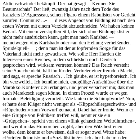
Aktienschwindel bekämpft. Der hat gesagt ... Kennen Sie
Beaumarchais? Der ließ, zwanzig Jahre nach dem Tode des
Kanzlers D’Aguesseau, seinen Figaro einem Rabulisten vor Gericht
zurufen: Continuez ...« — dieses Angebot von Bildung ist nach den
ersten Worten mit einem Verzicht abzuschneiden. Wir haben keinen
Bedarf. Mit einem verstopften Stil, der sich ohne Bildungsklistier
nicht mehr ausdrücken kann, geht man nach Karlsbad —
meinetwegen »ins Karlsbad« oder »an den Heilung verheißenden
Sprudelquell« —; denn man ist der aufopfernden Sorge für das
Vaterland nicht mehr gewachsen. Wie sollte Herr Harden die
Interessen eines Reiches, in dem schließlich noch Deutsch
gesprochen wird, wirksam vertreten können? Das Reich versteht
seine Sprache nicht, hält ihn für den Vertreter einer fremden Macht,
und sagt, er spreche Russisch ... Ich glaube, es ist hyperboreisch. Ich
bin verzweifelt. Ich bemühe mich, endgültige Aufschlüsse über die
Marokko-Konferenz zu erlangen, und jener versichert mir, daß man
auch Marakesch sagen könne. In einem Prozeß wurde er wegen
formaler Beleidigung verurteilt. Wie lauten die Schimpfworte? Nun,
er hatte dem Kläger nicht weniger als »Klippschülergeschwätz« und
»Rüpelreden« zum Vorwurf gemacht. Dabei hat er Ironie. Wenn er
eine Gruppe von Politikern treffen will, nennt er sie ein
»Grüppchen«, spricht von einem »flink gehaschten Weltrühmchen«,
und wer ihm das Humorchen zugibt, aber den Witz bestreiten
wollte, dem könnte er beweisen, daß er sogar zwei Witze habe:
»Portefeuilletonist« und »Sozialüstlinge«. Ich aber habe mir den