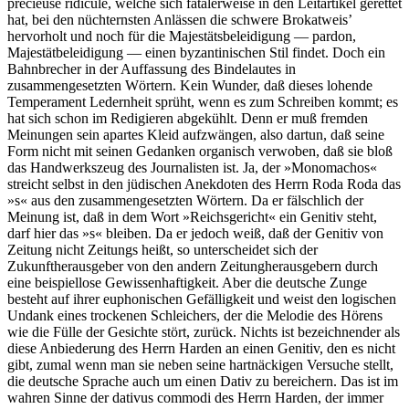
précieuse ridicule, welche sich fatalerweise in den Leitartikel gerettet
hat, bei den nüchternsten Anlässen die schwere Brokatweis’
hervorholt und noch für die Majestätsbeleidigung — pardon,
Majestätbeleidigung — einen byzantinischen Stil findet. Doch ein
Bahnbrecher in der Auffassung des Bindelautes in
zusammengesetzten Wörtern. Kein Wunder, daß dieses lohende
Temperament Ledernheit sprüht, wenn es zum Schreiben kommt; es
hat sich schon im Redigieren abgekühlt. Denn er muß fremden
Meinungen sein apartes Kleid aufzwängen, also dartun, daß seine
Form nicht mit seinen Gedanken organisch verwoben, daß sie bloß
das Handwerkszeug des Journalisten ist. Ja, der »Monomachos«
streicht selbst in den jüdischen Anekdoten des Herrn Roda Roda das
»s« aus den zusammengesetzten Wörtern. Da er fälschlich der
Meinung ist, daß in dem Wort »Reichsgericht« ein Genitiv steht,
darf hier das »s« bleiben. Da er jedoch weiß, daß der Genitiv von
Zeitung nicht Zeitungs heißt, so unterscheidet sich der
Zukunftherausgeber von den andern Zeitungherausgebern durch
eine beispiellose Gewissenhaftigkeit. Aber die deutsche Zunge
besteht auf ihrer euphonischen Gefälligkeit und weist den logischen
Undank eines trockenen Schleichers, der die Melodie des Hörens
wie die Fülle der Gesichte stört, zurück. Nichts ist bezeichnender als
diese Anbiederung des Herrn Harden an einen Genitiv, den es nicht
gibt, zumal wenn man sie neben seine hartnäckigen Versuche stellt,
die deutsche Sprache auch um einen Dativ zu bereichern. Das ist im
wahren Sinne der dativus commodi des Herrn Harden, der immer