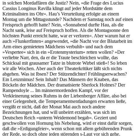
in solchen Mordaffären die Justiz? Nein, »die Frage des Lucius
Cassius Longinus Ravilla klingt auf jeder Mordstätte dem
Kriminalisten ins Ohr«. Hau’s Verurteilung erfolgte an einem
Montag um die Mittagsstunde? Nachdem er Samstag noch auf einen
Freispruch gehofft hatte? Nein, »Sonnabend durfte Hau, als die
Nacht sank, leise auf Freispruch hoffen. Als die Montagsonne den
höchsten Punkt erreicht hatte, war er verloren«. Aber warum hat er
auch »Flunkerfinten« angewendet, »die Nacht vor der Blutarbeit im
Arm eines gemieteten Mädchens verbuhlt« und nach dem
»Vespertee« sich in ein »Erotenmysterium« retten wollen? »Der
verliebte Narr, den, da er die Traute beschleichen wollte, das
Schicksal mit grausamer Tatze in blutrote Wirbel stieß«! So leben
wir alle Wochen. Aber auch der Theaterkritiker läßt sich nichts
abgehen. Was ist Ibsen? Der Stützendichter! Frühlingserwachen?
Ein Lenzmimus! Sein Inhalt? Das Männern der Knaben, das
Böckeln der Mädchen. Der dramatisierte Sherlock Holmes? Der
Rampendoyle ... Im männermordenden Kampf, vor der
Verkleinerung seines Ruhms in der Liebenberger Affäre, also bei
einer Gelegenheit, die Temperamentsentladungen erwarten ließe,
vergißt er nicht, daß der Monat Mai auch noch andere
Bezeichnungen hat, und will unbeirrt erzählen, was sich im
Deutschen Reich »unterm Weidemond begab«. Geziert und
geschwollen von Hornung bis Nebelung, wird er einst dafür sorgen,
daß die »Erdigungfeier«, wenn schon mit allem gebührenden Prunk
der Rede, so doch ohne jeden störenden s-Laut vor sich gehe.