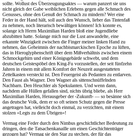
sollte. Wollust des Überzeugungsaktes — warum panzert sie uns
nicht gleich der Gabe weiblichen Erlebens gegen alle Schmach des
Genusses, ohne den Genuß der Schmach zu mindern? Wer eine
Feder in der Hand hält, soll auch den Wunsch, lieber das Tintenfaß
zu nehmen, noch literarisch bewältigen können! Ich konnte es,
solange ich Herrn Maximilian Harden bloß eine Jugendliebe
abzubitten hatte. Solange mich nur die Lust anwandelte, eine
erkannte Winzigkeit zwischen die Finger meiner linken Hand zu
nehmen, das Geheimnis der nachbismarckischen Epoche zu lüften,
das in Hieroglyphenschrift über dem Mißverhältnis zwischen einem
Schmockgehirn und einer Königsgebärde schwebt, und dem
deutschen Geistespöbel den King-Fu vorzustellen, der seit fünfzehn
Jahren in einem mit allem Komfort der Neuzeit ausgestatteten
Zettelkasten versteckt ist. Den Feuergeist als Pedanten zu entlarven.
Den Faust als Wagner. Den Wagner als sittenschnüffelnden
Nachbarn. Den Heuchler als Spekulanten. Und wenn dann,
nachdem alle Hüllen gefallen sind, nichts übrig bliebe, als Herr
Maximilian Harden, Herausgeber der ›Zukunft‹ — so besänne sich
das deutsche Volk, dem er so oft seinen Schutz gegen die Presse
angetragen hat, vielleicht doch einmal, zu verzichten, mit einem
stolzen »Legts zu dem Übrigen«!
Vermag eine Feder durch den Nimbus geschichtlicher Bedeutung zu
dringen, den die Tatsachenkanaille um einen Geschichtenträger
gezogen hat? Vermag sie den Star zu stechen, der für das