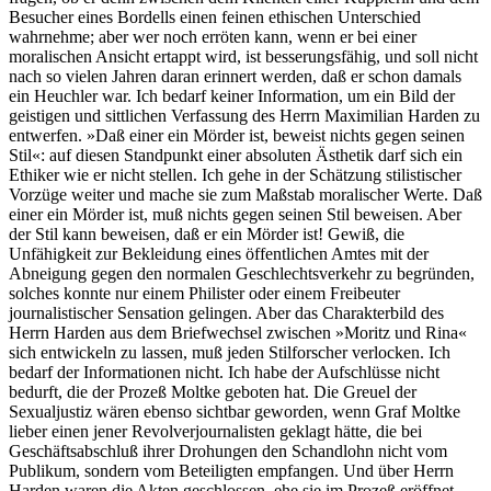
Besucher eines Bordells einen feinen ethischen Unterschied
wahrnehme; aber wer noch erröten kann, wenn er bei einer
moralischen Ansicht ertappt wird, ist besserungsfähig, und soll nicht
nach so vielen Jahren daran erinnert werden, daß er schon damals
ein Heuchler war. Ich bedarf keiner Information, um ein Bild der
geistigen und sittlichen Verfassung des Herrn Maximilian Harden zu
entwerfen. »Daß einer ein Mörder ist, beweist nichts gegen seinen
Stil«: auf diesen Standpunkt einer absoluten Ästhetik darf sich ein
Ethiker wie er nicht stellen. Ich gehe in der Schätzung stilistischer
Vorzüge weiter und mache sie zum Maßstab moralischer Werte. Daß
einer ein Mörder ist, muß nichts gegen seinen Stil beweisen. Aber
der Stil kann beweisen, daß er ein Mörder ist! Gewiß, die
Unfähigkeit zur Bekleidung eines öffentlichen Amtes mit der
Abneigung gegen den normalen Geschlechtsverkehr zu begründen,
solches konnte nur einem Philister oder einem Freibeuter
journalistischer Sensation gelingen. Aber das Charakterbild des
Herrn Harden aus dem Briefwechsel zwischen »Moritz und Rina«
sich entwickeln zu lassen, muß jeden Stilforscher verlocken. Ich
bedarf der Informationen nicht. Ich habe der Aufschlüsse nicht
bedurft, die der Prozeß Moltke geboten hat. Die Greuel der
Sexualjustiz wären ebenso sichtbar geworden, wenn Graf Moltke
lieber einen jener Revolverjournalisten geklagt hätte, die bei
Geschäftsabschluß ihrer Drohungen den Schandlohn nicht vom
Publikum, sondern vom Beteiligten empfangen. Und über Herrn
Harden waren die Akten geschlossen, ehe sie im Prozeß eröffnet