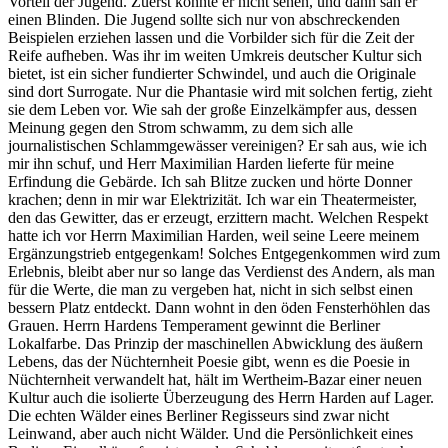
Vorteil der Jugend. Zuerst konnte er nicht sehen, und dann sah er
einen Blinden. Die Jugend sollte sich nur von abschreckenden
Beispielen erziehen lassen und die Vorbilder sich für die Zeit der
Reife aufheben. Was ihr im weiten Umkreis deutscher Kultur sich
bietet, ist ein sicher fundierter Schwindel, und auch die Originale
sind dort Surrogate. Nur die Phantasie wird mit solchen fertig, zieht
sie dem Leben vor. Wie sah der große Einzelkämpfer aus, dessen
Meinung gegen den Strom schwamm, zu dem sich alle
journalistischen Schlammgewässer vereinigen? Er sah aus, wie ich
mir ihn schuf, und Herr Maximilian Harden lieferte für meine
Erfindung die Gebärde. Ich sah Blitze zucken und hörte Donner
krachen; denn in mir war Elektrizität. Ich war ein Theatermeister,
den das Gewitter, das er erzeugt, erzittern macht. Welchen Respekt
hatte ich vor Herrn Maximilian Harden, weil seine Leere meinem
Ergänzungstrieb entgegenkam! Solches Entgegenkommen wird zum
Erlebnis, bleibt aber nur so lange das Verdienst des Andern, als man
für die Werte, die man zu vergeben hat, nicht in sich selbst einen
bessern Platz entdeckt. Dann wohnt in den öden Fensterhöhlen das
Grauen. Herrn Hardens Temperament gewinnt die Berliner
Lokalfarbe. Das Prinzip der maschinellen Abwicklung des äußern
Lebens, das der Nüchternheit Poesie gibt, wenn es die Poesie in
Nüchternheit verwandelt hat, hält im Wertheim-Bazar einer neuen
Kultur auch die isolierte Überzeugung des Herrn Harden auf Lager.
Die echten Wälder eines Berliner Regisseurs sind zwar nicht
Leinwand, aber auch nicht Wälder. Und die Persönlichkeit eines