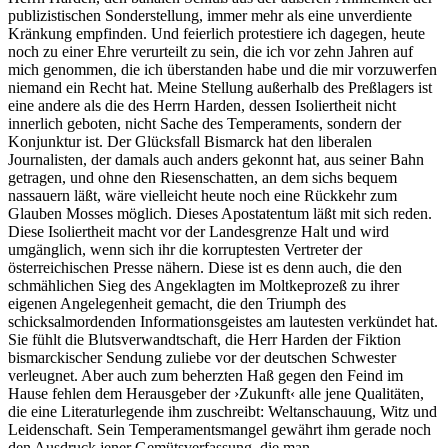
publizistischen Sonderstellung, immer mehr als eine unverdiente
Kränkung empfinden. Und feierlich protestiere ich dagegen, heute
noch zu einer Ehre verurteilt zu sein, die ich vor zehn Jahren auf
mich genommen, die ich überstanden habe und die mir vorzuwerfen
niemand ein Recht hat. Meine Stellung außerhalb des Preßlagers ist
eine andere als die des Herrn Harden, dessen Isoliertheit nicht
innerlich geboten, nicht Sache des Temperaments, sondern der
Konjunktur ist. Der Glücksfall Bismarck hat den liberalen
Journalisten, der damals auch anders gekonnt hat, aus seiner Bahn
getragen, und ohne den Riesenschatten, an dem sichs bequem
nassauern läßt, wäre vielleicht heute noch eine Rückkehr zum
Glauben Mosses möglich. Dieses Apostatentum läßt mit sich reden.
Diese Isoliertheit macht vor der Landesgrenze Halt und wird
umgänglich, wenn sich ihr die korruptesten Vertreter der
österreichischen Presse nähern. Diese ist es denn auch, die den
schmählichen Sieg des Angeklagten im Moltkeprozeß zu ihrer
eigenen Angelegenheit gemacht, die den Triumph des
schicksalmordenden Informationsgeistes am lautesten verkündet hat.
Sie fühlt die Blutsverwandtschaft, die Herr Harden der Fiktion
bismarckischer Sendung zuliebe vor der deutschen Schwester
verleugnet. Aber auch zum beherzten Haß gegen den Feind im
Hause fehlen dem Herausgeber der ›Zukunft‹ alle jene Qualitäten,
die eine Literaturlegende ihm zuschreibt: Weltanschauung, Witz und
Leidenschaft. Sein Temperamentsmangel gewährt ihm gerade noch
den Ausdruck jener Gemütsverfassung, die man