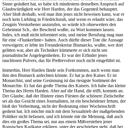
Sinne geäußert hat, so habe ich mindestens denselben Anspruch auf
Glaubwürdigkeit wie Herr Harden, der das Gegenteil behauptet.
Aber bloß deshalb, weil man ihm jenes nicht beweisen kann, war er
noch kein Liebling in Friedrichsruh, und wenn es erlaubt wäre, das
Zeugnis Verstorbener anzurufen, so würde ich ohneweiters den
Geheimrat Sch., der Bescheid wußte, zu Wort kommen lassen.
Indes, ich muß nicht informiert sein, und meine Berufung mag man
für eine »Flunkerfinte« halten. Auch dürfte dieser Tote die Aussage
verweigern; er lebte im Freundeskreise Bismarcks, wußte, wer dort
gelitten war, aber als Techniker kümmerte er sich nicht um
journalistische Angelegenheiten. Er war der Erfinder jenes
rauchlosen Pulvers, das für Preßrevolver noch nicht eingeführt ist.
Immerhin, Herr Harden fände sein Fortkommen, auch wenn man
ihm den Bismarck anfechten könnte. Er hat ja den Kaiser. Er ist
Monarchist, und seine Gesinnung ist das riesigste Sortiment der
Monarchie. Er hat das große Thema des Kaisers. Ich habe das kleine
Thema des Herrn Harden. Aber auf die Hand, die trifft, kommts an.
Der Glaube, daß der Hintere eines Fürsten die schönere Zielscheibe
sei als das Gesicht eines Journalisten, ist ein bescheidener Irrtum, der
bloß der Verbreitung, nicht der Bedeutung einer Wochenschrift
gedient hat. Ich möchte mich mit dem Sexualtrieb der maßgebenden
Politiker nicht befassen, und ich könnte mir die Meinung, daß auch
dies ein großes Thema sei, nur aus einem Mißverstehen jener
Ropsischen Karikatur erklären, unter der geschrieben steht, daß bei