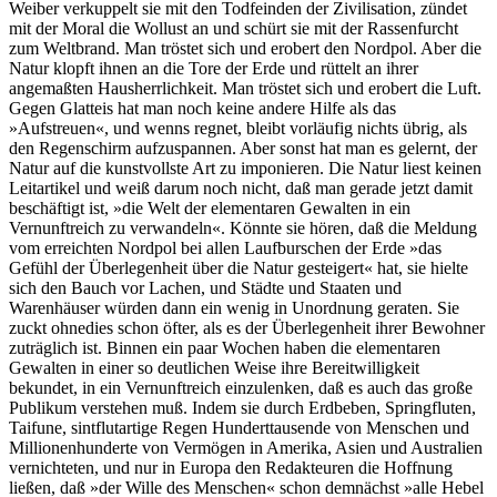
Weiber verkuppelt sie mit den Todfeinden der Zivilisation, zündet
mit der Moral die Wollust an und schürt sie mit der Rassenfurcht
zum Weltbrand. Man tröstet sich und erobert den Nordpol. Aber die
Natur klopft ihnen an die Tore der Erde und rüttelt an ihrer
angemaßten Hausherrlichkeit. Man tröstet sich und erobert die Luft.
Gegen Glatteis hat man noch keine andere Hilfe als das
»Aufstreuen«, und wenns regnet, bleibt vorläufig nichts übrig, als
den Regenschirm aufzuspannen. Aber sonst hat man es gelernt, der
Natur auf die kunstvollste Art zu imponieren. Die Natur liest keinen
Leitartikel und weiß darum noch nicht, daß man gerade jetzt damit
beschäftigt ist, »die Welt der elementaren Gewalten in ein
Vernunftreich zu verwandeln«. Könnte sie hören, daß die Meldung
vom erreichten Nordpol bei allen Laufburschen der Erde »das
Gefühl der Überlegenheit über die Natur gesteigert« hat, sie hielte
sich den Bauch vor Lachen, und Städte und Staaten und
Warenhäuser würden dann ein wenig in Unordnung geraten. Sie
zuckt ohnedies schon öfter, als es der Überlegenheit ihrer Bewohner
zuträglich ist. Binnen ein paar Wochen haben die elementaren
Gewalten in einer so deutlichen Weise ihre Bereitwilligkeit
bekundet, in ein Vernunftreich einzulenken, daß es auch das große
Publikum verstehen muß. Indem sie durch Erdbeben, Springfluten,
Taifune, sintflutartige Regen Hunderttausende von Menschen und
Millionenhunderte von Vermögen in Amerika, Asien und Australien
vernichteten, und nur in Europa den Redakteuren die Hoffnung
ließen, daß »der Wille des Menschen« schon demnächst »alle Hebel