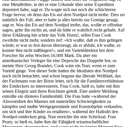
eine Metallröhre, in der er eine Urkunde über seine Expedition
deponiert habe, sagt er. Da wagte sich nur noch die schüchterne
Frage hervor, ob denn das Eis auf dem Nordpol nicht treibe. Dies sei
natürlich der Fall, aber er habe ja alles bereits zur Genüge gesagt,
sagt er. Was das Eis auf dem Nordpol treibe, das, wollte er offenbar
sagen, gehe ihn nichts an, und da hätte er wahrlich recht gehabt. Auf
diese Erklärung hin schrie das Volk Hurra!, selbst Frau Cook
zweifelte nicht mehr, sondern rief: »Ich wußte, daß es ihm gelingen
würde; er war so fest davon überzeugt, als er abfuhr, ich wußte, es
konnte ihm nicht mißlingen!«, und ein Varietédirektor bot dem
Forscher für zehn Wochen 16.000 Mark. Da aber ein
amerikanischer Verleger für eine Depesche das Doppelte bot, so
meinte Herr Georg Brandes, Cook wäre ein Narr, wenn er zum
Varieté ginge. Von dieser Seite hatten die Idealisten den Nordpol
noch nicht betrachtet, und schon begann das liberale Weltblatt, das
der Fachmann von der Börse leitet, sich für die Familienverhältnisse
des Entdeckers zu interessieren. Frau Cook, hieß es, habe mit ihm
seinen Ehrgeiz und ihren Reichtum geteilt. Eine andere Meldung
entrollte ein düsteres Familienbild. Die Frau hatte »während der
Abwesenheit des Mannes mit materiellen Schwierigkeiten zu
kämpfen und mußte Wertgegenstände und Kunstobjekte verkaufen,
um sich und ihre Kinder zu ernähren«, während der Hallodri den
Nordpol entdecken ging. Nun erreichte ihn sein Schicksal. Frau
Peary, so hieß es, habe ihm die Fähigkeit wissenschaftlicher
Messungen abgesprochen, und wenn nicht im letzten Moment Frau