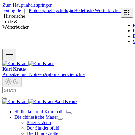
Zum Hauptinhalt springen
Philosophie
Psychologie
Belletristik
Wörterbücher
textlog.de
❘
Historische
Texte &
P
Wörterbücher
P
B
Karl Kraus
Aufsätze und Notizen
Aphorismen
Gedichte
Karl Kraus
Sittlichkeit und Kriminalität
Die chinesische Mauer
Prozeß Veith
Der Sündenpfuhl
Die Hundsgrotte