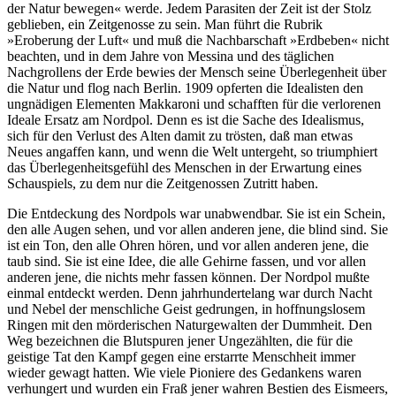
der Natur bewegen« werde. Jedem Parasiten der Zeit ist der Stolz
geblieben, ein Zeitgenosse zu sein. Man führt die Rubrik
»Eroberung der Luft« und muß die Nachbarschaft »Erdbeben« nicht
beachten, und in dem Jahre von Messina und des täglichen
Nachgrollens der Erde bewies der Mensch seine Überlegenheit über
die Natur und flog nach Berlin. 1909 opferten die Idealisten den
ungnädigen Elementen Makkaroni und schafften für die verlorenen
Ideale Ersatz am Nordpol. Denn es ist die Sache des Idealismus,
sich für den Verlust des Alten damit zu trösten, daß man etwas
Neues angaffen kann, und wenn die Welt untergeht, so triumphiert
das Überlegenheitsgefühl des Menschen in der Erwartung eines
Schauspiels, zu dem nur die Zeitgenossen Zutritt haben.
Die Entdeckung des Nordpols war unabwendbar. Sie ist ein Schein,
den alle Augen sehen, und vor allen anderen jene, die blind sind. Sie
ist ein Ton, den alle Ohren hören, und vor allen anderen jene, die
taub sind. Sie ist eine Idee, die alle Gehirne fassen, und vor allen
anderen jene, die nichts mehr fassen können. Der Nordpol mußte
einmal entdeckt werden. Denn jahrhundertelang war durch Nacht
und Nebel der menschliche Geist gedrungen, in hoffnungslosem
Ringen mit den mörderischen Naturgewalten der Dummheit. Den
Weg bezeichnen die Blutspuren jener Ungezählten, die für die
geistige Tat den Kampf gegen eine erstarrte Menschheit immer
wieder gewagt hatten. Wie viele Pioniere des Gedankens waren
verhungert und wurden ein Fraß jener wahren Bestien des Eismeers,