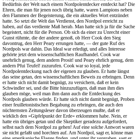
Bedürfnis der Welt nach einem Nordpolentdecker entdeckt hat? Die
Ehren, die man für jenen noch übrig hatte, waren Lampions neben
den Flammen der Begeisterung, die ein aktuelles Wort entzündet
hatte. So setzt die Welt das Verdienst, den Nordpol erreicht zu
haben, auf das verdiente Maß herab. Man hatte sich ja für die Sache
begeistert, nicht für die Person. Ob sich da einer zu Unrecht einer
Gunst rühmte, die der andere genoß, ob Herr Cook den Sieg
davontrug, den Herr Peary errungen hatte, — der gute Ruf des
Nordpols war dahin. Das Ideal war erledigt, und alles Interesse
gehörte jetzt dem wissenschaftlichen Raufhandel. Cook war
unehrlich genug, dem andern Prosit! und Peary ehrlich genug, dem
andern Pfui Teufel! zuzurufen. Cook war so loyal, jede
Nordpolentdeckung nach der eigenen zu glauben. Er hatte längst
das seine getan, den wissenschaftlichen Beweis zu erbringen. Denn
er hatte sich nicht damit begnügt, zu versichern, daß er kein
Schwindler sei, und die Bitte hinzuzufügen, daß man ihm dies
glauben möge, weil man ihm dann auch die Entdeckung des
Nordpols glauben würde. Er hatte sich nicht damit begnügt, Proben
einer feuilletonistischen Begabung zu erbringen, die auch den
nüchternsten Zeitungsleser davon überzeugen mußte, daß er
wirklich den »Gipfelpunkt der Erde« erklommen habe. Nein, er
hatte ein übriges getan und die Skeptiker geradezu aufgefordert,
selbst nach dem Nordpol zu gehen! Auf eine solche Antwort waren
sie nicht gefaßt und horchten auf. Am Nordpol, sagt er, könne man
eine amerikanische Flagge finden, und unter ihr vergraben, sagt er,