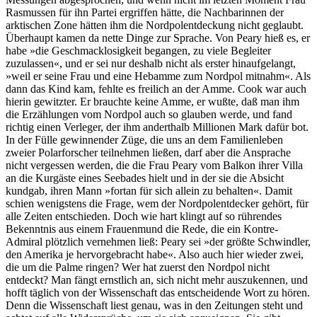
Rasmussen für ihn Partei ergriffen hätte, die Nachbarinnen der
arktischen Zone hätten ihm die Nordpolentdeckung nicht geglaubt.
Überhaupt kamen da nette Dinge zur Sprache. Von Peary hieß es, er
habe »die Geschmacklosigkeit begangen, zu viele Begleiter
zuzulassen«, und er sei nur deshalb nicht als erster hinaufgelangt,
»weil er seine Frau und eine Hebamme zum Nordpol mitnahm«. Als
dann das Kind kam, fehlte es freilich an der Amme. Cook war auch
hierin gewitzter. Er brauchte keine Amme, er wußte, daß man ihm
die Erzählungen vom Nordpol auch so glauben werde, und fand
richtig einen Verleger, der ihm anderthalb Millionen Mark dafür bot.
In der Fülle gewinnender Züge, die uns an dem Familienleben
zweier Polarforscher teilnehmen ließen, darf aber die Ansprache
nicht vergessen werden, die die Frau Peary vom Balkon ihrer Villa
an die Kurgäste eines Seebades hielt und in der sie die Absicht
kundgab, ihren Mann »fortan für sich allein zu behalten«. Damit
schien wenigstens die Frage, wem der Nordpolentdecker gehört, für
alle Zeiten entschieden. Doch wie hart klingt auf so rührendes
Bekenntnis aus einem Frauenmund die Rede, die ein Kontre-
Admiral plötzlich vernehmen ließ: Peary sei »der größte Schwindler,
den Amerika je hervorgebracht habe«. Also auch hier wieder zwei,
die um die Palme ringen? Wer hat zuerst den Nordpol nicht
entdeckt? Man fängt ernstlich an, sich nicht mehr auszukennen, und
hofft täglich von der Wissenschaft das entscheidende Wort zu hören.
Denn die Wissenschaft liest genau, was in den Zeitungen steht und