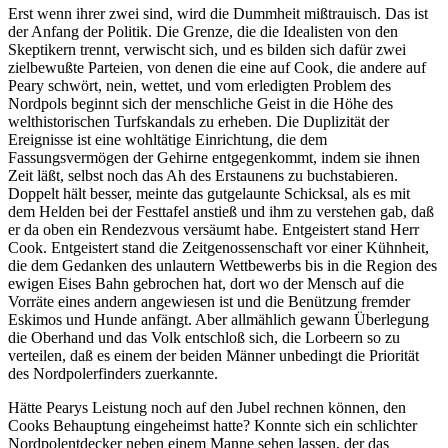
Erst wenn ihrer zwei sind, wird die Dummheit mißtrauisch. Das ist
der Anfang der Politik. Die Grenze, die die Idealisten von den
Skeptikern trennt, verwischt sich, und es bilden sich dafür zwei
zielbewußte Parteien, von denen die eine auf Cook, die andere auf
Peary schwört, nein, wettet, und vom erledigten Problem des
Nordpols beginnt sich der menschliche Geist in die Höhe des
welthistorischen Turfskandals zu erheben. Die Duplizität der
Ereignisse ist eine wohltätige Einrichtung, die dem
Fassungsvermögen der Gehirne entgegenkommt, indem sie ihnen
Zeit läßt, selbst noch das Ah des Erstaunens zu buchstabieren.
Doppelt hält besser, meinte das gutgelaunte Schicksal, als es mit
dem Helden bei der Festtafel anstieß und ihm zu verstehen gab, daß
er da oben ein Rendezvous versäumt habe. Entgeistert stand Herr
Cook. Entgeistert stand die Zeitgenossenschaft vor einer Kühnheit,
die dem Gedanken des unlautern Wettbewerbs bis in die Region des
ewigen Eises Bahn gebrochen hat, dort wo der Mensch auf die
Vorräte eines andern angewiesen ist und die Benützung fremder
Eskimos und Hunde anfängt. Aber allmählich gewann Überlegung
die Oberhand und das Volk entschloß sich, die Lorbeern so zu
verteilen, daß es einem der beiden Männer unbedingt die Priorität
des Nordpolerfinders zuerkannte.
Hätte Pearys Leistung noch auf den Jubel rechnen können, den
Cooks Behauptung eingeheimst hatte? Konnte sich ein schlichter
Nordpolentdecker neben einem Manne sehen lassen, der das