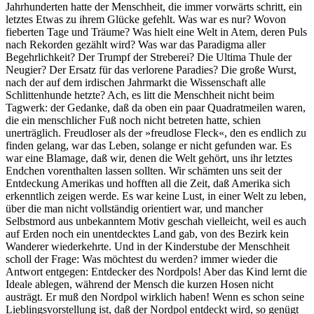
Jahrhunderten hatte der Menschheit, die immer vorwärts schritt, ein
letztes Etwas zu ihrem Glücke gefehlt. Was war es nur? Wovon
fieberten Tage und Träume? Was hielt eine Welt in Atem, deren Puls
nach Rekorden gezählt wird? Was war das Paradigma aller
Begehrlichkeit? Der Trumpf der Streberei? Die Ultima Thule der
Neugier? Der Ersatz für das verlorene Paradies? Die große Wurst,
nach der auf dem irdischen Jahrmarkt die Wissenschaft alle
Schlittenhunde hetzte? Ach, es litt die Menschheit nicht beim
Tagwerk: der Gedanke, daß da oben ein paar Quadratmeilen waren,
die ein menschlicher Fuß noch nicht betreten hatte, schien
unerträglich. Freudloser als der »freudlose Fleck«, den es endlich zu
finden gelang, war das Leben, solange er nicht gefunden war. Es
war eine Blamage, daß wir, denen die Welt gehört, uns ihr letztes
Endchen vorenthalten lassen sollten. Wir schämten uns seit der
Entdeckung Amerikas und hofften all die Zeit, daß Amerika sich
erkenntlich zeigen werde. Es war keine Lust, in einer Welt zu leben,
über die man nicht vollständig orientiert war, und mancher
Selbstmord aus unbekanntem Motiv geschah vielleicht, weil es auch
auf Erden noch ein unentdecktes Land gab, von des Bezirk kein
Wanderer wiederkehrte. Und in der Kinderstube der Menschheit
scholl der Frage: Was möchtest du werden? immer wieder die
Antwort entgegen: Entdecker des Nordpols! Aber das Kind lernt die
Ideale ablegen, während der Mensch die kurzen Hosen nicht
austrägt. Er muß den Nordpol wirklich haben! Wenn es schon seine
Lieblingsvorstellung ist, daß der Nordpol entdeckt wird, so genügt