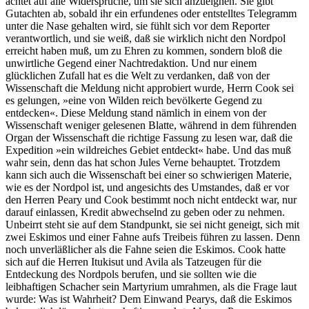
achtet auf alle Widersprüche, um sie sich anzueignen. Sie gibt
Gutachten ab, sobald ihr ein erfundenes oder entstelltes Telegramm
unter die Nase gehalten wird, sie fühlt sich vor dem Reporter
verantwortlich, und sie weiß, daß sie wirklich nicht den Nordpol
erreicht haben muß, um zu Ehren zu kommen, sondern bloß die
unwirtliche Gegend einer Nachtredaktion. Und nur einem
glücklichen Zufall hat es die Welt zu verdanken, daß von der
Wissenschaft die Meldung nicht approbiert wurde, Herrn Cook sei
es gelungen, »eine von Wilden reich bevölkerte Gegend zu
entdecken«. Diese Meldung stand nämlich in einem von der
Wissenschaft weniger gelesenen Blatte, während in dem führenden
Organ der Wissenschaft die richtige Fassung zu lesen war, daß die
Expedition »ein wildreiches Gebiet entdeckt« habe. Und das muß
wahr sein, denn das hat schon Jules Verne behauptet. Trotzdem
kann sich auch die Wissenschaft bei einer so schwierigen Materie,
wie es der Nordpol ist, und angesichts des Umstandes, daß er vor
den Herren Peary und Cook bestimmt noch nicht entdeckt war, nur
darauf einlassen, Kredit abwechselnd zu geben oder zu nehmen.
Unbeirrt steht sie auf dem Standpunkt, sie sei nicht geneigt, sich mit
zwei Eskimos und einer Fahne aufs Treibeis führen zu lassen. Denn
noch unverläßlicher als die Fahne seien die Eskimos. Cook hatte
sich auf die Herren Itukisut und Avila als Tatzeugen für die
Entdeckung des Nordpols berufen, und sie sollten wie die
leibhaftigen Schacher sein Martyrium umrahmen, als die Frage laut
wurde: Was ist Wahrheit? Dem Einwand Pearys, daß die Eskimos