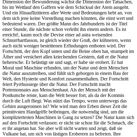
Dimension der Bewunderung wächst die Dimension der Tatsachen,
bis im Wettlauf den Gaffern wie dem Schicksal der Atem ausgeht.
Und ein Hinauflizitieren aller Werte und Bedeutungen hebt an, von
dem sich jene keine Vorstellung machen könnten, die einst wert und
bedeutend waren. Der größte Mann des Jahrhunderts ist der Titel
einer Stunde, die nächste schon verleiht ihn einem andern. Es ist
erreicht!, kaum noch die Devise einer ad astra weisenden
Schnurrbartfasson, ist gleich wieder der Gruß, der kühneren, wenn
auch nicht weniger bestrittenen Erfindungen entboten wird. Der
Fortschritt, der den Kopf unten und die Beine oben hat, strampelt im
Äther und versichert allen kriechenden Geistern, daß er die Natur
beherrsche. Er belästigt sie und sagt, er habe sie erobert. Er hat
Moral und Maschine erfunden, um der Natur und dem Menschen
die Natur auszutreiben, und fühlt sich geborgen in einem Bau der
Welt, den Hysterie und Komfort zusammenhalten. Der Fortschritt
feiert Pyrrhussiege über die Natur. Der Fortschritt macht
Portemonnaies aus Menschenhaut. Als der Mensch mit der
Postkutsche reiste, kam die Welt besser fort, als da der Kommis
durch die Luft fliegt. Was nützt das Tempo, wenn unterwegs das
Gehirn ausgeronnen ist? Wie wird man den Erben dieser Zeit die
primitivsten Handgriffe beibringen, die notwendig sind, um die
kompliziertesten Maschinen in Gang zu setzen? Die Natur kann sich
auf den Fortschritt verlassen: er rächt sie schon für die Schmach, die
er ihr angetan hat. Sie aber will nicht warten und zeigt, daß sie
Vulkane hat, um sich von lästigen Eroberern zu befreien. Ihre