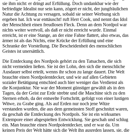
sie ihm nicht: er dringt auf Erfüllung. Doch undankbar wie der
befriedigte Idealist nur sein kann, zögert er nicht, der jungfräulichen
Natur die Achtung zu versagen, sobald sie seiner Werbung sich
ergeben hat. Ich war enttäuscht! ruft Herr Cook, und nennt das Idol
der Menschheit einen freudlosen Fleck. Denn an dem Nordpol war
nichts weiter wertvoll, als daß er nicht erreicht wurde. Einmal
erreicht, ist er eine Stange, an der eine Fahne flattert, also etwas, das
ärmer ist als das Nichts, eine Krücke der Erfüllung und eine
Schranke der Vorstellung. Die Bescheidenheit des menschlichen
Geistes ist unersättlich.
Die Entdeckung des Nordpols gehört zu den Tatsachen, die sich
nicht vermeiden ließen. Sie ist der Lohn, den sich die menschliche
Ausdauer selbst erteilt, wenns ihr schon zu lange dauert. Die Welt
brauchte einen Nordpolentdecker, und wie auf allen Gebieten
sozialer Betätigung entschied auch hier weniger das Verdienst als
die Konjunktur. Nie war der Moment günstiger gewählt als in den
Tagen, da der Geist zur Erde strebte und die Maschine sich zu den
Sternen erhob, da der entseelte Fortschritt, gefolgt von einer lustigen
Witwe, zu Grabe ging. Als auf Erden nur noch jene Witze
verstanden wurden, die aus dem gemeinsten Stoff geschnitzt waren,
da geschah die Entdeckung des Nordpols. Sie ist ein wirksames
Extempore einer abgespielten Entwicklung. Sie geschah und schlug
ein. Man brauchte einen Nordpolentdecker, und er war da. Um
keinen Preis der Welt hätte sich die Welt ihn ausreden lassen, sie, die