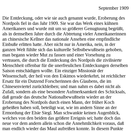
September 1909
Die Entdeckung, oder wie sie auch genannt wurde, Eroberung des
Nordpols fiel in das Jahr 1909. Sie war das Werk eines kühnen
Amerikaners und wurde mit um so größerer Genugtuung begrüßt,
als in demselben Jahre durch die Abtretung vieler Amerikanerinnen
an chinesische Kellner das nationale Ansehen eine empfindliche
Einbuße erlitten hatte. Aber nicht nur in Amerika, nein, in der
ganzen Welt fühlte sich das kulturelle Selbstbewußtsein gehoben,
man begann wieder Mut zu fassen und einer Vorsehung zu
vertrauen, die durch die Entdeckung des Nordpols die zivilisierte
Menschheit offenbar für die unerfreulichen Entdeckungen derselben
Saison entschädigen wollte. Ein einziger Missionär der
Wissenschaft, der heil von den Eskimos wiederkehrt, ist reichlicher
Ersatz für ein Dutzend Forscherinnen des Glaubens, die im
Chinesenviertel zurückbleiben; und man nahm es dabei nicht als
Zufall, sondern als eine besondere Aufmerksamkeit des Schicksals,
daß gerade das deutsche Nationalbewußtsein wieder an der
Eroberung des Nordpols durch einen Mann, der früher Koch
geheißen haben soll, beteiligt war, wie im andern Sinne an der
Ermordung der Elsie Siegl. Man schwankte keinen Augenblick,
welches von den beiden das größere Ereignis sei; hatte doch das
neue vor dem andern allein schon die Annehmlichkeit voraus, daß
man endlich wieder das Maul aufreißen konnte. In diesem Punkte