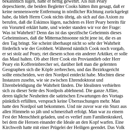
bekanntlich lügen, hatte er heftig gewehrt. Als nun Peary
depeschierte, die beiden Begleiter Cooks hätten ihm gesagt, daß er
keine nennenswerte Entfernung in nördlicher Richtung zurückgelegt
habe, da blieb Herrn Cook nichts übrig, als sich auf das Axiom zu
berufen, daß die Eskimos lügen, nachdem es Herr Peary bereits für
ein Vorurteil erklärt hatte, und wieder standen wir vor der Frage:
Was ist Wahrheit? Denn das ist das spezifische Geheimnis dieses
Geheimnisses, daß die Mitternachtssonne nicht jene ist, die es an
den Tag bringt. Sie scheint überhaupt nicht so sehr der Wahrheit
förderlich wie der Grobheit. Während nämlich Cook noch vorgab,
er sei stolz auf Peary, riet diesem schon ein anderer Arktiker, er solle
das Maul halten. Ob aber Herr Cook ein Proviantdieb oder Herr
Peary ein Koffereinbrecher sei, darüber ließ man die gelernten
Geographen sich die Köpfe zerbrechen, und das Bezirksgericht
sollte entscheiden, wer den Nordpol entdeckt habe. Mochten diese
Instanzen zusehn, wie sie zwischen Ehrendoktorat und
Ehrenbeleidigung die Wahrheit fänden. Die Idealisten verhielten
sich zu dieser Seite des Nordpols ablehnend. Die ganze Affäre,
deren tägliche Neuheiten die satirischen Erwartungen des Vortags
pünktlich erfüllten, versprach keine Überraschungen mehr. Man
hatte den Nordpol satt bekommen. Und nie zuvor war ein Sturz aus
allen Himmeln so jäh und schmerzhaft erfolgt. Man war zu einem
Fest der Menschheit geladen, und es verlief zum Familienkrakeel,
bei dem die Heroen einander die Ideale an den Kopf warfen. Eine
Kirchweih hatte mit einer Prügelei der Heiligen geendet. Das Volk