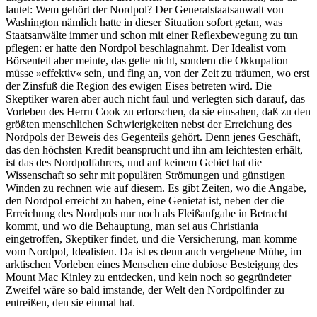
lautet: Wem gehört der Nordpol? Der Generalstaatsanwalt von
Washington nämlich hatte in dieser Situation sofort getan, was
Staatsanwälte immer und schon mit einer Reflexbewegung zu tun
pflegen: er hatte den Nordpol beschlagnahmt. Der Idealist vom
Börsenteil aber meinte, das gelte nicht, sondern die Okkupation
müsse »effektiv« sein, und fing an, von der Zeit zu träumen, wo erst
der Zinsfuß die Region des ewigen Eises betreten wird. Die
Skeptiker waren aber auch nicht faul und verlegten sich darauf, das
Vorleben des Herrn Cook zu erforschen, da sie einsahen, daß zu den
größten menschlichen Schwierigkeiten nebst der Erreichung des
Nordpols der Beweis des Gegenteils gehört. Denn jenes Geschäft,
das den höchsten Kredit beansprucht und ihn am leichtesten erhält,
ist das des Nordpolfahrers, und auf keinem Gebiet hat die
Wissenschaft so sehr mit populären Strömungen und günstigen
Winden zu rechnen wie auf diesem. Es gibt Zeiten, wo die Angabe,
den Nordpol erreicht zu haben, eine Genietat ist, neben der die
Erreichung des Nordpols nur noch als Fleißaufgabe in Betracht
kommt, und wo die Behauptung, man sei aus Christiania
eingetroffen, Skeptiker findet, und die Versicherung, man komme
vom Nordpol, Idealisten. Da ist es denn auch vergebene Mühe, im
arktischen Vorleben eines Menschen eine dubiose Besteigung des
Mount Mac Kinley zu entdecken, und kein noch so gegründeter
Zweifel wäre so bald imstande, der Welt den Nordpolfinder zu
entreißen, den sie einmal hat.