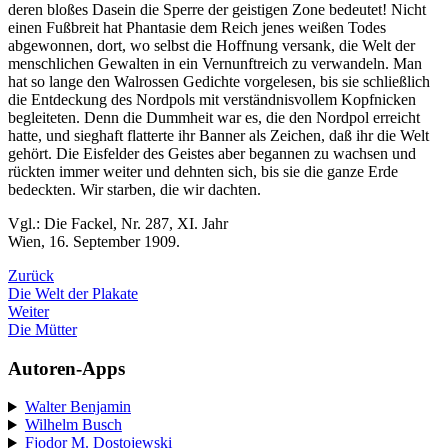
deren bloßes Dasein die Sperre der geistigen Zone bedeutet! Nicht
einen Fußbreit hat Phantasie dem Reich jenes weißen Todes
abgewonnen, dort, wo selbst die Hoffnung versank, die Welt der
menschlichen Gewalten in ein Vernunftreich zu verwandeln. Man
hat so lange den Walrossen Gedichte vorgelesen, bis sie schließlich
die Entdeckung des Nordpols mit verständnisvollem Kopfnicken
begleiteten. Denn die Dummheit war es, die den Nordpol erreicht
hatte, und sieghaft flatterte ihr Banner als Zeichen, daß ihr die Welt
gehört. Die Eisfelder des Geistes aber begannen zu wachsen und
rückten immer weiter und dehnten sich, bis sie die ganze Erde
bedeckten. Wir starben, die wir dachten.
Vgl.: Die Fackel, Nr. 287, XI. Jahr
Wien, 16. September 1909.
Zurück
Die Welt der Plakate
Weiter
Die Mütter
Autoren-Apps
Walter Benjamin
Wilhelm Busch
Fjodor M. Dostojewski