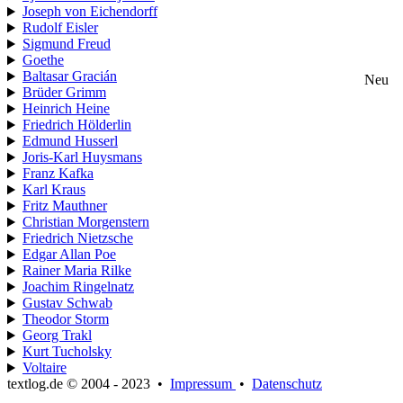
Joseph von Eichendorff
Rudolf Eisler
Sigmund Freud
Goethe
Baltasar Gracián
Neu
Brüder Grimm
Heinrich Heine
Friedrich Hölderlin
Edmund Husserl
Joris-Karl Huysmans
Franz Kafka
Karl Kraus
Fritz Mauthner
Christian Morgenstern
Friedrich Nietzsche
Edgar Allan Poe
Rainer Maria Rilke
Joachim Ringelnatz
Gustav Schwab
Theodor Storm
Georg Trakl
Kurt Tucholsky
Voltaire
textlog.de © 2004 - 2023
•
Impressum
•
Datenschutz