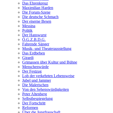
Das Ehrenkreuz
Maximilian Harden
Die Forum-Szene
Die deutsche Schmach
Der eiserne Besen
Messina
Politik
Der Hanswurst
Ö.G.Z.B.D.G.
Fahrende Sänger
Musik- und Theaterausstellung
Das Erdbeben
Girardi
Grimassen über Kultur und Bühne
Menschenwürde
Der Festzug
Lob der verkehrten Lebensweise
Jubel und Jammer
Die Malerischen
Von den Sehenswürdigkeiten
Peter Altenberg
Selbstbespiegelung
Der Fortschritt
Reformen
Über die Jungfrauschaft