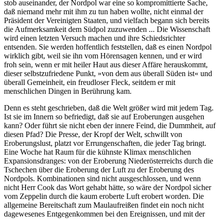
stob auseinander, der Nordpol war eine so kompromittierte Sache,
daß niemand mehr mit ihm zu tun haben wollte, nicht einmal der
Präsident der Vereinigten Staaten, und vielfach begann sich bereits
die Aufmerksamkeit dem Südpol zuzuwenden ... Die Wissenschaft
wird einen letzten Versuch machen und ihre Schiedsrichter
entsenden. Sie werden hoffentlich feststellen, daß es einen Nordpol
wirklich gibt, weil sie ihn vom Hörensagen kennen, und er wird
froh sein, wenn er mit heiler Haut aus dieser Affäre herauskommt,
dieser selbstzufriedene Punkt, »von dem aus überall Süden ist« und
überall Gemeinheit, ein freudloser Fleck, seitdem er mit
menschlichen Dingen in Berührung kam.
Denn es steht geschrieben, daß die Welt größer wird mit jedem Tag.
Ist sie im Innern so befriedigt, daß sie auf Eroberungen ausgehen
kann? Oder führt sie nicht eben der innere Feind, die Dummheit, auf
diesen Pfad? Die Presse, der Kropf der Welt, schwillt von
Eroberungslust, platzt vor Errungenschaften, die jeder Tag bringt.
Eine Woche hat Raum für die kühnste Klimax menschlichen
Expansionsdranges: von der Eroberung Niederösterreichs durch die
Tschechen über die Eroberung der Luft zu der Eroberung des
Nordpols. Kombinationen sind nicht ausgeschlossen, und wenn
nicht Herr Cook das Wort gehabt hätte, so wäre der Nordpol sicher
vom Zeppelin durch die kaum eroberte Luft erobert worden. Die
allgemeine Bereitschaft zum Maulaufreißen findet ein noch nicht
dagewesenes Entgegenkommen bei den Ereignissen, und mit der