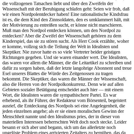
die vollzogenen Tatsachen liebt und über den Zweifeln der
Wissenschaft mit der Beruhigung schlafen geht: Seien wir froh, daß
wir einen Nordpolentdecker haben! Eine rationalistische Kindsfrau
ist es, die dem Kind den Zinnsoldaten, den es umklammert hält, mit
der Motivierung zu entreißen sucht, er könne nicht marschieren.
Muß man den Nordpol entdecken können, um den Nordpol zu
entdecken? Aber die Zweifel der Wissenschaft gehören zu dem
Kinderspiel, das sie zu stören sucht. Als Herr Cook erzählte, woher
er komme, vollzog sich die Teilung der Welt in Idealisten und
Skeptiker. Nie zuvor hatte es so viele Vertreter beider geistigen
Richtungen gegeben. Und sie waren einander wert. Die Idealisten,
das waren vor allem die Männer, die die Leitartikel zu schreiben und
dafür zu sorgen haben, daß der letzte langohrige Abonnent und treue
Esel unseres Blattes die Würde des Zeitgenossen zu tragen
bekommt. Die Skeptiker, das waren die Männer der Wissenschaft,
also die Herren von der Nordpolkonkurrenz. Denn wie auf allen
Gebieten sozialer Betätigung entscheidet auch hier — mit einem
Wort, die Idealisten waren die sympathischere Partei. Es war
erhebend, als ihr Führer, der Redakteur vom Börsenteil, begeistert
ausrief, die Entdeckung des Nordpols sei eine Angelegenheit, die
jeden einzelnen angehe; als er sie einen moralischen Gewinn der
Menschheit nannte und den Idealismus pries, der in dieser von
materiellen Interessen beherrschten Welt doch noch stecke. Leider
besann er sich aber und begann, sich um das allerletzte noch
ungelöste Problem eines arrivierten Zeitalters zu bemühen, das da