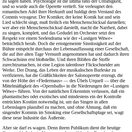
zu sagen haben. Psychologie ist die ultima ratio der Unfähigkeit,
und so wurde auch die Operette vertieft. Sie verleugnet den
romantischen Adel ihrer Herkunft und huldigt dem Verstand des
Commis voyageur. Der Komiker, der keine Komik hat und sein
Lied schlecht singt, muß freilich ein Menschenschicksal darstellen;
wer aber ein Menschenschicksal darstellt, macht die Narrheit, dabei
zu singen, komplett, und das Gedudel im Orchester setzt den
Respekt vor einem Seelendrama wie der »Lustigen Witwe«
beträchtlich herab. Doch die ernstgemeinte Sinnlosigkeit auf der
Bühne entspricht durchaus der Lebensauffassung einer Gesellschaft,
die auf ihre alten Tage Vernunft angenommen hat und dadurch ihren
Schwachsinn erst bloßstellte. Und ihren Blößen die Stoffe
zurechtzumachen, ist eine Legion talentloser Flickschneider am
Werke. Der Drang, das Leben der musikalischen Burleske zu
verifizieren, hat die Gräßlichkeiten der Salonoperette erzeugt, die
von der Höhe der »Fledermaus« — des Übels Urquell — über die
Mittelmäßigkeit des »Opernballs« in die Niederungen der »Lustigen
Witwe« führen. Von der natürlichen Erkenntnis verlassen, daß ein
phantastisches oder exotisches und mindestens ein der Kontrolle
entrücktes Kostüm notwendig ist, um das Singen in allen
Lebenslagen plausibel zu machen, und ohne Ahnung, daß ein
singender Kommis im Smoking eine Gesellschaftsplage sei, wagt
diese neue Industrie das Äußerste.
Aber sie darf es wagen. Denn ihrem Publikum dient die heutige