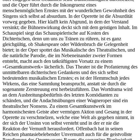
und die Oper führt durch die Inkongruenz eines
menschenmöglichen Ernstes mit der wunderlichen Gewohnheit des
Singens sich selbst ad absurdum. In der Operette ist die Absurdität
vorweg gegeben. Hier klafft kein Abgrund, in dem der Verstand
versinkt; die Bühnenwirkung deckt sich mit dem geistigen Inhalt. Im
Schauspiel siegt das Schauspielerische auf Kosten des
Dichterischen, denn um uns zu Tränen zu rühren, ist es ganz
gleichgültig, ob Shakespeare oder Wildenbruch die Gelegenheit
bietet; in der Oper spottet das Musikalische des Theatralischen, und
die natürliche Parodie, die im Nebeneinander zweier Formen
entsteht, macht auch den tatkräftigsten Vorsatz zu einem
»Gesamtkunstwerk« lächerlich. Das Theater ist die Profanierung des
unmittelbaren dichterischen Gedankens und des sich selbst
bedeutenden musikalischen Ernstes; es ist der Hemmschuh jedes
Wirkens, das eine Sammlung beansprucht, anstatt sie durch die
sogenannte Zerstreuung erst herbeizuführen. Das Wortdrama wird
an dem Ausbreitungsbedürfnis des letzten Komödianten zu
schänden, und die Andachtsübungen einer Wagneroper sind ein
theatralischer Nonsens. Zu einem Gesamtkunstwerk im
harmonischesten Geiste aber vermögen Aktion und Gesang in der
Operette zu verschmelzen, welche eine Welt als gegeben nimmt, in
der sich der Unsinn von selbst versteht und in der er nie die
Reaktion der Vernunft herausfordert. Offenbach hat in seinen
Reichen phantasiebelebender Unvernunft auch für die geistvollste
Parodierung des Opernwesens Raum: die souveräne Planlosigkeit