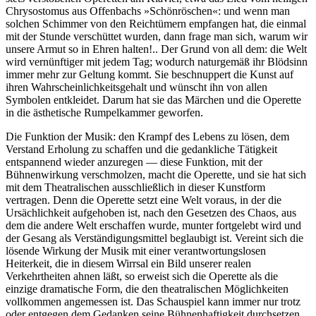
Chrysostomus aus Offenbachs »Schönröschen«: und wenn man
solchen Schimmer von den Reichtümern empfangen hat, die einmal
mit der Stunde verschüttet wurden, dann frage man sich, warum wir
unsere Armut so in Ehren halten!.. Der Grund von all dem: die Welt
wird vernünftiger mit jedem Tag; wodurch naturgemäß ihr Blödsinn
immer mehr zur Geltung kommt. Sie beschnuppert die Kunst auf
ihren Wahrscheinlichkeitsgehalt und wünscht ihn von allen
Symbolen entkleidet. Darum hat sie das Märchen und die Operette
in die ästhetische Rumpelkammer geworfen.
Die Funktion der Musik: den Krampf des Lebens zu lösen, dem
Verstand Erholung zu schaffen und die gedankliche Tätigkeit
entspannend wieder anzuregen — diese Funktion, mit der
Bühnenwirkung verschmolzen, macht die Operette, und sie hat sich
mit dem Theatralischen ausschließlich in dieser Kunstform
vertragen. Denn die Operette setzt eine Welt voraus, in der die
Ursächlichkeit aufgehoben ist, nach den Gesetzen des Chaos, aus
dem die andere Welt erschaffen wurde, munter fortgelebt wird und
der Gesang als Verständigungsmittel beglaubigt ist. Vereint sich die
lösende Wirkung der Musik mit einer verantwortungslosen
Heiterkeit, die in diesem Wirrsal ein Bild unserer realen
Verkehrtheiten ahnen läßt, so erweist sich die Operette als die
einzige dramatische Form, die den theatralischen Möglichkeiten
vollkommen angemessen ist. Das Schauspiel kann immer nur trotz
oder entgegen dem Gedanken seine Bühnenhaftigkeit durchsetzen,