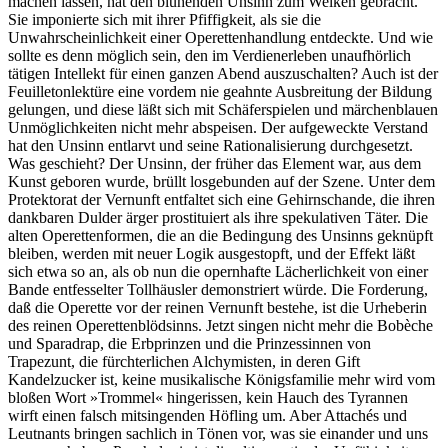
machen lassen, hat den blühenden Unsinn zum Welken gebracht.
Sie imponierte sich mit ihrer Pfiffigkeit, als sie die
Unwahrscheinlichkeit einer Operettenhandlung entdeckte. Und wie
sollte es denn möglich sein, den im Verdienerleben unaufhörlich
tätigen Intellekt für einen ganzen Abend auszuschalten? Auch ist der
Feuilletonlektüre eine vordem nie geahnte Ausbreitung der Bildung
gelungen, und diese läßt sich mit Schäferspielen und märchenblauen
Unmöglichkeiten nicht mehr abspeisen. Der aufgeweckte Verstand
hat den Unsinn entlarvt und seine Rationalisierung durchgesetzt.
Was geschieht? Der Unsinn, der früher das Element war, aus dem
Kunst geboren wurde, brüllt losgebunden auf der Szene. Unter dem
Protektorat der Vernunft entfaltet sich eine Gehirnschande, die ihren
dankbaren Dulder ärger prostituiert als ihre spekulativen Täter. Die
alten Operettenformen, die an die Bedingung des Unsinns geknüpft
bleiben, werden mit neuer Logik ausgestopft, und der Effekt läßt
sich etwa so an, als ob nun die opernhafte Lächerlichkeit von einer
Bande entfesselter Tollhäusler demonstriert würde. Die Forderung,
daß die Operette vor der reinen Vernunft bestehe, ist die Urheberin
des reinen Operettenblödsinns. Jetzt singen nicht mehr die Bobèche
und Sparadrap, die Erbprinzen und die Prinzessinnen von
Trapezunt, die fürchterlichen Alchymisten, in deren Gift
Kandelzucker ist, keine musikalische Königsfamilie mehr wird vom
bloßen Wort »Trommel« hingerissen, kein Hauch des Tyrannen
wirft einen falsch mitsingenden Höfling um. Aber Attachés und
Leutnants bringen sachlich in Tönen vor, was sie einander und uns