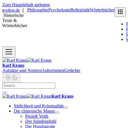
Zum Hauptinhalt springen
Philosophie
Psychologie
Belletristik
Wörterbücher
textlog.de
❘
Historische
Texte &
P
Wörterbücher
P
B
Karl Kraus
Aufsätze und Notizen
Aphorismen
Gedichte
Karl Kraus
Sittlichkeit und Kriminalität
Die chinesische Mauer
Prozeß Veith
Der Sündenpfuhl
Die Hundsgrotte