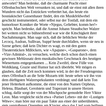
antwortet? Man bedenke, daß die charmante Pracht einer
Offenbachschen Welt versunken ist, und daß sie einst mit allen ihren
Wundern nicht das Entzücken verbreitet hat, das heute ein
bosniakischer Gassenhauer findet, den ein Musikfeldwebel
geschickt instrumentiert, oder selbst nur der Tonfall, mit dem ein
humorloser Komiker die Worte »Njegus, Geliebter, komm her!«
spricht. Man bedenke, daß die Anmut Johann Straußscher Walzer
bei weitem nicht so bühnenfremd war wie die Kitschigkeit ihrer
Nachahmungen. Man sage sich, daß die lieblichen Werke der
Lecocq, Audran, Sullivan, Suppé heute durchfallen, wenn sie neu in
Szene gehen; daß kein Dichter es wagt, es mit den guten
Theaterstücken Millöckers, wie »Apajune«, »Gasparone«, dem
»Vize-Admiral«, zu versuchen, welche doch schon durch einen
gewissen Mehlzusatz dem musikalischen Geschmack des heutigen
Wienertums entgegenkamen ... Kein Zweifel, diese Fülle von
Wohlklang, Grazie und Humor hat sich überlebt. Wir mögen es
glauben, daß die Zeit noch kommen wird, in der der Freudengenius
eines Offenbach an die Seite Mozarts tritt: heute sehen wir ihn von
dem dürftigsten Walzerspekulanten verdrängt; und daß kein Ton
jener Heiterkeit aufkomme, die einst von den Namen Orpheus,
Helena, Blaubart, Gerolstein und Trapezunt in unsere Herzen
schlug, dafür sorgt der von der Mischpoche gemodelte Herr Viktor
Leon. Man vergleiche nicht etwa »Pariser Leben« mit der »Lustigen
Witwe«; man höre nur ein paar Takte aus einer der unberühmten,
stets verstoßenen Operetten am Klavier, etwa das Lied vom heiligen