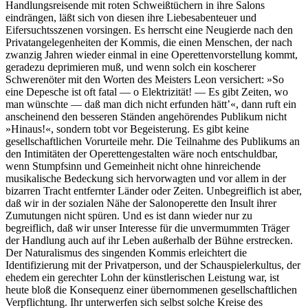
Handlungsreisende mit roten Schweißtüchern in ihre Salons
eindrängen, läßt sich von diesen ihre Liebesabenteuer und
Eifersuchtsszenen vorsingen. Es herrscht eine Neugierde nach den
Privatangelegenheiten der Kommis, die einen Menschen, der nach
zwanzig Jahren wieder einmal in eine Operettenvorstellung kommt,
geradezu deprimieren muß, und wenn solch ein koscherer
Schwerenöter mit den Worten des Meisters Leon versichert: »So
eine Depesche ist oft fatal — o Elektrizität! — Es gibt Zeiten, wo
man wünschte — daß man dich nicht erfunden hätt’«, dann ruft ein
anscheinend den besseren Ständen angehörendes Publikum nicht
»Hinaus!«, sondern tobt vor Begeisterung. Es gibt keine
gesellschaftlichen Vorurteile mehr. Die Teilnahme des Publikums an
den Intimitäten der Operettengestalten wäre noch entschuldbar,
wenn Stumpfsinn und Gemeinheit nicht ohne hinreichende
musikalische Bedeckung sich hervorwagten und vor allem in der
bizarren Tracht entfernter Länder oder Zeiten. Unbegreiflich ist aber,
daß wir in der sozialen Nähe der Salonoperette den Insult ihrer
Zumutungen nicht spüren. Und es ist dann wieder nur zu
begreiflich, daß wir unser Interesse für die unvermummten Träger
der Handlung auch auf ihr Leben außerhalb der Bühne erstrecken.
Der Naturalismus des singenden Kommis erleichtert die
Identifizierung mit der Privatperson, und der Schauspielerkultus, der
ehedem ein gerechter Lohn der künstlerischen Leistung war, ist
heute bloß die Konsequenz einer übernommenen gesellschaftlichen
Verpflichtung. Ihr unterwerfen sich selbst solche Kreise des