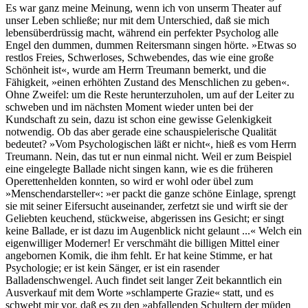
Es war ganz meine Meinung, wenn ich von unserm Theater auf
unser Leben schließe; nur mit dem Unterschied, daß sie mich
lebensüberdrüssig macht, während ein perfekter Psycholog alle
Engel den dummen, dummen Reitersmann singen hörte. »Etwas so
restlos Freies, Schwerloses, Schwebendes, das wie eine große
Schönheit ist«, wurde am Herrn Treumann bemerkt, und die
Fähigkeit, »einen erhöhten Zustand des Menschlichen zu geben«.
Ohne Zweifel: um die Reste herunterzuholen, um auf der Leiter zu
schweben und im nächsten Moment wieder unten bei der
Kundschaft zu sein, dazu ist schon eine gewisse Gelenkigkeit
notwendig. Ob das aber gerade eine schauspielerische Qualität
bedeutet? »Vom Psychologischen läßt er nicht«, hieß es vom Herrn
Treumann. Nein, das tut er nun einmal nicht. Weil er zum Beispiel
eine eingelegte Ballade nicht singen kann, wie es die früheren
Operettenhelden konnten, so wird er wohl oder übel zum
»Menschendarsteller«: »er packt die ganze schöne Einlage, sprengt
sie mit seiner Eifersucht auseinander, zerfetzt sie und wirft sie der
Geliebten keuchend, stückweise, abgerissen ins Gesicht; er singt
keine Ballade, er ist dazu im Augenblick nicht gelaunt ...« Welch ein
eigenwilliger Moderner! Er verschmäht die billigen Mittel einer
angebornen Komik, die ihm fehlt. Er hat keine Stimme, er hat
Psychologie; er ist kein Sänger, er ist ein rasender
Balladenschwengel. Auch findet seit langer Zeit bekanntlich ein
Ausverkauf mit dem Worte »schlamperte Grazie« statt, und es
schwebt mir vor, daß es zu den »abfallenden Schultern der müden