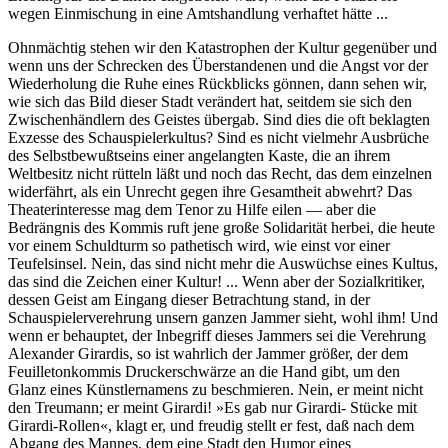
wegen Einmischung in eine Amtshandlung verhaftet hätte ...
Ohnmächtig stehen wir den Katastrophen der Kultur gegenüber und
wenn uns der Schrecken des Überstandenen und die Angst vor der
Wiederholung die Ruhe eines Rückblicks gönnen, dann sehen wir,
wie sich das Bild dieser Stadt verändert hat, seitdem sie sich den
Zwischenhändlern des Geistes übergab. Sind dies die oft beklagten
Exzesse des Schauspielerkultus? Sind es nicht vielmehr Ausbrüche
des Selbstbewußtseins einer angelangten Kaste, die an ihrem
Weltbesitz nicht rütteln läßt und noch das Recht, das dem einzelnen
widerfährt, als ein Unrecht gegen ihre Gesamtheit abwehrt? Das
Theaterinteresse mag dem Tenor zu Hilfe eilen — aber die
Bedrängnis des Kommis ruft jene große Solidarität herbei, die heute
vor einem Schuldturm so pathetisch wird, wie einst vor einer
Teufelsinsel. Nein, das sind nicht mehr die Auswüchse eines Kultus,
das sind die Zeichen einer Kultur! ... Wenn aber der Sozialkritiker,
dessen Geist am Eingang dieser Betrachtung stand, in der
Schauspielerverehrung unsern ganzen Jammer sieht, wohl ihm! Und
wenn er behauptet, der Inbegriff dieses Jammers sei die Verehrung
Alexander Girardis, so ist wahrlich der Jammer größer, der dem
Feuilletonkommis Druckerschwärze an die Hand gibt, um den
Glanz eines Künstlernamens zu beschmieren. Nein, er meint nicht
den Treumann; er meint Girardi! »Es gab nur Girardi- Stücke mit
Girardi-Rollen«, klagt er, und freudig stellt er fest, daß nach dem
Abgang des Mannes, dem eine Stadt den Humor eines