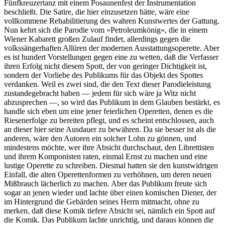
Fünfkreuzertanz mit einem Posaunenfest der Instrumentation
beschließt. Die Satire, die hier einzusetzen hätte, wäre eine
vollkommene Rehabilitierung des wahren Kunstwertes der Gattung.
Nun kehrt sich die Parodie vom »Petroleumkönig«, die in einem
Wiener Kabarett großen Zulauf findet, allerdings gegen die
volkssängerhaften Allüren der modernen Ausstattungsoperette. Aber
es ist hundert Vorstellungen gegen eine zu wetten, daß die Verfasser
ihren Erfolg nicht diesem Spott, der von geringer Dichtigkeit ist,
sondern der Vorliebe des Publikums für das Objekt des Spottes
verdanken. Weil es zwei sind, die den Text dieser Parodieleistung
zustandegebracht haben — jedem für sich wäre ja Witz nicht
abzusprechen —, so wird das Publikum in dem Glauben bestärkt, es
handle sich eben um eine jener feierlichen Operetten, denen es die
Riesenerfolge zu bereiten pflegt, und es scheint entschlossen, auch
an dieser hier seine Ausdauer zu bewähren. Da sie besser ist als die
anderen, wäre den Autoren ein solcher Lohn zu gönnen, und
mindestens möchte, wer ihre Absicht durchschaut, den Librettisten
und ihrem Komponisten raten, einmal Ernst zu machen und eine
lustige Operette zu schreiben. Diesmal hatten sie den kunstwidrigen
Einfall, die alten Operettenformen zu verhöhnen, um deren neuen
Mißbrauch lächerlich zu machen. Aber das Publikum freute sich
sogar an jenen wieder und lachte über einen komischen Diener, der
im Hintergrund die Gebärden seines Herrn mitmacht, ohne zu
merken, daß diese Komik tiefere Absicht sei, nämlich ein Spott auf
die Komik. Das Publikum lachte unrichtig, und daraus können die