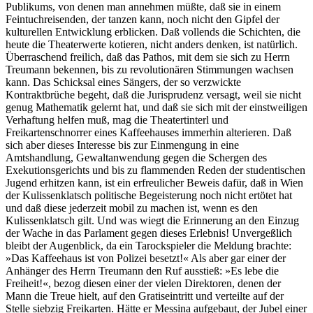
Publikums, von denen man annehmen müßte, daß sie in einem
Feintuchreisenden, der tanzen kann, noch nicht den Gipfel der
kulturellen Entwicklung erblicken. Daß vollends die Schichten, die
heute die Theaterwerte kotieren, nicht anders denken, ist natürlich.
Überraschend freilich, daß das Pathos, mit dem sie sich zu Herrn
Treumann bekennen, bis zu revolutionären Stimmungen wachsen
kann. Das Schicksal eines Sängers, der so verzwickte
Kontraktbrüche begeht, daß die Jurisprudenz versagt, weil sie nicht
genug Mathematik gelernt hat, und daß sie sich mit der einstweiligen
Verhaftung helfen muß, mag die Theatertinterl und
Freikartenschnorrer eines Kaffeehauses immerhin alterieren. Daß
sich aber dieses Interesse bis zur Einmengung in eine
Amtshandlung, Gewaltanwendung gegen die Schergen des
Exekutionsgerichts und bis zu flammenden Reden der studentischen
Jugend erhitzen kann, ist ein erfreulicher Beweis dafür, daß in Wien
der Kulissenklatsch politische Begeisterung noch nicht ertötet hat
und daß diese jederzeit mobil zu machen ist, wenn es den
Kulissenklatsch gilt. Und was wiegt die Erinnerung an den Einzug
der Wache in das Parlament gegen dieses Erlebnis! Unvergeßlich
bleibt der Augenblick, da ein Tarockspieler die Meldung brachte:
»Das Kaffeehaus ist von Polizei besetzt!« Als aber gar einer der
Anhänger des Herrn Treumann den Ruf ausstieß: »Es lebe die
Freiheit!«, bezog diesen einer der vielen Direktoren, denen der
Mann die Treue hielt, auf den Gratiseintritt und verteilte auf der
Stelle siebzig Freikarten. Hätte er Messina aufgebaut, der Jubel einer