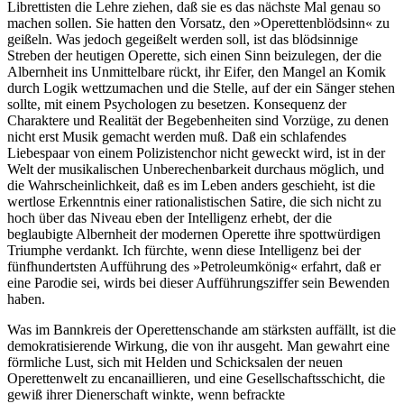
Librettisten die Lehre ziehen, daß sie es das nächste Mal genau so
machen sollen. Sie hatten den Vorsatz, den »Operettenblödsinn« zu
geißeln. Was jedoch gegeißelt werden soll, ist das blödsinnige
Streben der heutigen Operette, sich einen Sinn beizulegen, der die
Albernheit ins Unmittelbare rückt, ihr Eifer, den Mangel an Komik
durch Logik wettzumachen und die Stelle, auf der ein Sänger stehen
sollte, mit einem Psychologen zu besetzen. Konsequenz der
Charaktere und Realität der Begebenheiten sind Vorzüge, zu denen
nicht erst Musik gemacht werden muß. Daß ein schlafendes
Liebespaar von einem Polizistenchor nicht geweckt wird, ist in der
Welt der musikalischen Unberechenbarkeit durchaus möglich, und
die Wahrscheinlichkeit, daß es im Leben anders geschieht, ist die
wertlose Erkenntnis einer rationalistischen Satire, die sich nicht zu
hoch über das Niveau eben der Intelligenz erhebt, der die
beglaubigte Albernheit der modernen Operette ihre spottwürdigen
Triumphe verdankt. Ich fürchte, wenn diese Intelligenz bei der
fünfhundertsten Aufführung des »Petroleumkönig« erfahrt, daß er
eine Parodie sei, wirds bei dieser Aufführungsziffer sein Bewenden
haben.
Was im Bannkreis der Operettenschande am stärksten auffällt, ist die
demokratisierende Wirkung, die von ihr ausgeht. Man gewahrt eine
förmliche Lust, sich mit Helden und Schicksalen der neuen
Operettenwelt zu encanaillieren, und eine Gesellschaftsschicht, die
gewiß ihrer Dienerschaft winkte, wenn befrackte