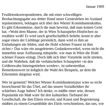
Januar 1909
Feuilletonkorrespondenten, die mit einer schweißigen
Beobachtungsgabe aus dritter Hand unser Geistesleben im Ausland
repräsentieren, beklagen sich über den Wiener Komödiantenkultus.
Es gibt Erkenntnisse, durch die man beweist, daß man keinen Geist
hat. »Wohl dem Manne, der in Wien Schauspieler-Histörchen zu
erzählen weiß! Er wird rasch gesellschaftlich beliebt; kennt er aber
sogar einen der Lieblinge persönlich, dann wird es ihm an
Einladungen nie fehlen, und die Huld schöner Frauen ist ihm
sicher.« Das wäre ein ausgeleiertes Gedankenwerkel, wenn nicht die
immerhin neue Auffassung mitspielte, wie man in Wien die Huld
schöner Frauen erringt. Doch läßt sich über Vorurteile nicht streiten,
und die Wahrheit, daß die verhätschelten Schaupieler »in den
Größenwahn hineingetrieben werden«, ist unbestreitbar.
Bemerkenswert ist lediglich die Wahl des Beispiels, an dem die
Erkenntnis dargetan wird.
Wer ist gemeint? Welcher Wiener Komödiantentypus wäre so recht
bezeichnend für das Übel, auf das unsere Sozialkritiker ihr
schärfstes Auge haben? Ich denke, es müßte einer sein, dessen
Popularität ein Maß wäre für den kulturellen Tiefstand der
Gesellschaft, die ihm Ehren erweist, und Kunst und Begeisterung
müßten zu einem Gesamtbilde des Ekels verschmelzen, das uns, wie