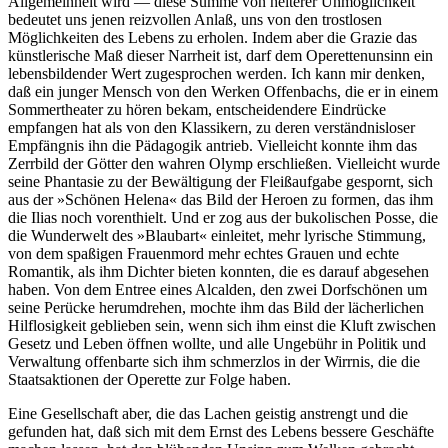
Allgemeinheit wird — diese Summe von heiterer Unmöglichkeit
bedeutet uns jenen reizvollen Anlaß, uns von den trostlosen
Möglichkeiten des Lebens zu erholen. Indem aber die Grazie das
künstlerische Maß dieser Narrheit ist, darf dem Operettenunsinn ein
lebensbildender Wert zugesprochen werden. Ich kann mir denken,
daß ein junger Mensch von den Werken Offenbachs, die er in einem
Sommertheater zu hören bekam, entscheidendere Eindrücke
empfangen hat als von den Klassikern, zu deren verständnisloser
Empfängnis ihn die Pädagogik antrieb. Vielleicht konnte ihm das
Zerrbild der Götter den wahren Olymp erschließen. Vielleicht wurde
seine Phantasie zu der Bewältigung der Fleißaufgabe gespornt, sich
aus der »Schönen Helena« das Bild der Heroen zu formen, das ihm
die Ilias noch vorenthielt. Und er zog aus der bukolischen Posse, die
die Wunderwelt des »Blaubart« einleitet, mehr lyrische Stimmung,
von dem spaßigen Frauenmord mehr echtes Grauen und echte
Romantik, als ihm Dichter bieten konnten, die es darauf abgesehen
haben. Von dem Entree eines Alcalden, den zwei Dorfschönen um
seine Perücke herumdrehen, mochte ihm das Bild der lächerlichen
Hilflosigkeit geblieben sein, wenn sich ihm einst die Kluft zwischen
Gesetz und Leben öffnen wollte, und alle Ungebühr in Politik und
Verwaltung offenbarte sich ihm schmerzlos in der Wirrnis, die die
Staatsaktionen der Operette zur Folge haben.
Eine Gesellschaft aber, die das Lachen geistig anstrengt und die
gefunden hat, daß sich mit dem Ernst des Lebens bessere Geschäfte