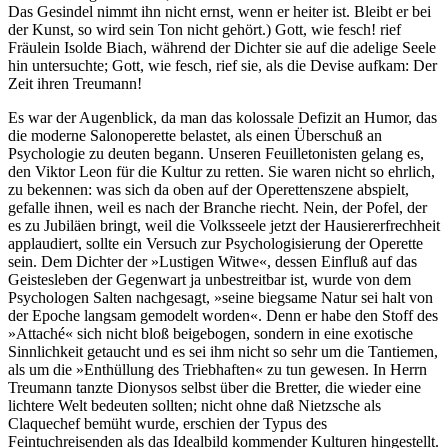
Das Gesindel nimmt ihn nicht ernst, wenn er heiter ist. Bleibt er bei
der Kunst, so wird sein Ton nicht gehört.) Gott, wie fesch! rief
Fräulein Isolde Biach, während der Dichter sie auf die adelige Seele
hin untersuchte; Gott, wie fesch, rief sie, als die Devise aufkam: Der
Zeit ihren Treumann!
Es war der Augenblick, da man das kolossale Defizit an Humor, das
die moderne Salonoperette belastet, als einen Überschuß an
Psychologie zu deuten begann. Unseren Feuilletonisten gelang es,
den Viktor Leon für die Kultur zu retten. Sie waren nicht so ehrlich,
zu bekennen: was sich da oben auf der Operettenszene abspielt,
gefalle ihnen, weil es nach der Branche riecht. Nein, der Pofel, der
es zu Jubiläen bringt, weil die Volksseele jetzt der Hausiererfrechheit
applaudiert, sollte ein Versuch zur Psychologisierung der Operette
sein. Dem Dichter der »Lustigen Witwe«, dessen Einfluß auf das
Geistesleben der Gegenwart ja unbestreitbar ist, wurde von dem
Psychologen Salten nachgesagt, »seine biegsame Natur sei halt von
der Epoche langsam gemodelt worden«. Denn er habe den Stoff des
»Attaché« sich nicht bloß beigebogen, sondern in eine exotische
Sinnlichkeit getaucht und es sei ihm nicht so sehr um die Tantiemen,
als um die »Enthüllung des Triebhaften« zu tun gewesen. In Herrn
Treumann tanzte Dionysos selbst über die Bretter, die wieder eine
lichtere Welt bedeuten sollten; nicht ohne daß Nietzsche als
Claquechef bemüht wurde, erschien der Typus des
Feintuchreisenden als das Idealbild kommender Kulturen hingestellt.