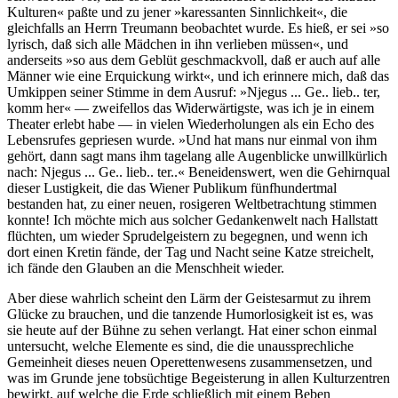
Kulturen« paßte und zu jener »karessanten Sinnlichkeit«, die
gleichfalls an Herrn Treumann beobachtet wurde. Es hieß, er sei »so
lyrisch, daß sich alle Mädchen in ihn verlieben müssen«, und
anderseits »so aus dem Geblüt geschmackvoll, daß er auch auf alle
Männer wie eine Erquickung wirkt«, und ich erinnere mich, daß das
Umkippen seiner Stimme in dem Ausruf: »Njegus ... Ge.. lieb.. ter,
komm her« — zweifellos das Widerwärtigste, was ich je in einem
Theater erlebt habe — in vielen Wiederholungen als ein Echo des
Lebensrufes gepriesen wurde. »Und hat mans nur einmal von ihm
gehört, dann sagt mans ihm tagelang alle Augenblicke unwillkürlich
nach: Njegus ... Ge.. lieb.. ter..« Beneidenswert, wen die Gehirnqual
dieser Lustigkeit, die das Wiener Publikum fünfhundertmal
bestanden hat, zu einer neuen, rosigeren Weltbetrachtung stimmen
konnte! Ich möchte mich aus solcher Gedankenwelt nach Hallstatt
flüchten, um wieder Sprudelgeistern zu begegnen, und wenn ich
dort einen Kretin fände, der Tag und Nacht seine Katze streichelt,
ich fände den Glauben an die Menschheit wieder.
Aber diese wahrlich scheint den Lärm der Geistesarmut zu ihrem
Glücke zu brauchen, und die tanzende Humorlosigkeit ist es, was
sie heute auf der Bühne zu sehen verlangt. Hat einer schon einmal
untersucht, welche Elemente es sind, die die unaussprechliche
Gemeinheit dieses neuen Operettenwesens zusammensetzen, und
was im Grunde jene tobsüchtige Begeisterung in allen Kulturzentren
bewirkt, auf welche die Erde schließlich mit einem Beben