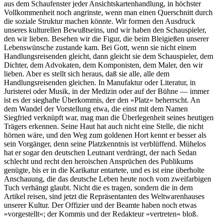
aus dem Schaufenster jeder Ansichtskartenhandlung, in höchster
Vollkommenheit noch angrinste, wenn man einen Querschnitt durch
die soziale Struktur machen könnte. Wir formen den Ausdruck
unseres kulturellen Bewußtseins, und wir haben den Schauspieler,
den wir lieben. Besehen wir die Figur, die beim Bleigießen unserer
Lebenswünsche zustande kam. Bei Gott, wenn sie nicht einem
Handlungsreisenden gleicht, dann gleicht sie dem Schauspieler, dem
Dichter, dem Advokaten, dem Komponisten, dem Maler, den wir
lieben. Aber es stellt sich heraus, daß sie alle, alle dem
Handlungsreisenden gleichen. In Manufaktur oder Literatur, in
Juristerei oder Musik, in der Medizin oder auf der Bühne — immer
ist es der sieghafte Überkommis, der den »Platz« beherrscht. An
dem Wandel der Vorstellung etwa, die einst mit dem Namen
Siegfried verknüpft war, mag man die Überlegenheit seines heutigen
Trägers erkennen. Seine Haut hat auch nicht eine Stelle, die nicht
hörnen wäre, und den Weg zum goldenen Hort kennt er besser als
sein Vorgänger, denn seine Platzkenntnis ist verblüffend. Mühelos
hat er sogar den deutschen Leutnant verdrängt, der nach Sedan
schlecht und recht den heroischen Ansprüchen des Publikums
genügte, bis er in die Karikatur entartete, und es ist eine überholte
Anschauung, die das deutsche Leben heute noch vom zweifarbigen
Tuch verhängt glaubt. Nicht die es tragen, sondern die in dem
Artikel reisen, sind jetzt die Repräsentanten des Weltwarenhauses
unserer Kultur. Der Offizier und der Beamte haben noch etwas
»vorgestellt«; der Kommis und der Redakteur »vertreten« bloß.