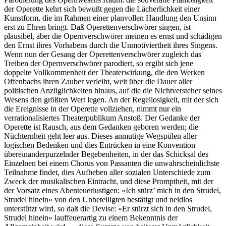
der Operette kehrt sich bewußt gegen die Lächerlichkeit einer
Kunstform, die im Rahmen einer planvollen Handlung den Unsinn
erst zu Ehren bringt. Daß Operettenverschwörer singen, ist
plausibel, aber die Opernverschwörer meinen es ernst und schädigen
den Ernst ihres Vorhabens durch die Unmotiviertheit ihres Singens.
Wenn nun der Gesang der Operettenverschwörer zugleich das
Treiben der Opernverschwörer parodiert, so ergibt sich jene
doppelte Vollkommenheit der Theaterwirkung, die den Werken
Offenbachs ihren Zauber verleiht, weit über die Dauer aller
politischen Anzüglichkeiten hinaus, auf die die Nichtversteher seines
Wesens den größten Wert legen. An der Regellosigkeit, mit der sich
die Ereignisse in der Operette vollziehen, nimmt nur ein
verrationalisiertes Theaterpublikum Anstoß. Der Gedanke der
Operette ist Rausch, aus dem Gedanken geboren werden; die
Nüchternheit geht leer aus. Dieses anmutige Wegspülen aller
logischen Bedenken und dies Entrücken in eine Konvention
übereinanderpurzelnder Begebenheiten, in der das Schicksal des
Einzelnen bei einem Chorus von Passanten die unwahrscheinlichste
Teilnahme findet, dies Aufheben aller sozialen Unterschiede zum
Zweck der musikalischen Eintracht, und diese Promptheit, mit der
der Vorsatz eines Abenteuerlustigen: »Ich stürz’ mich in den Strudel,
Strudel hinein« von den Unbeteiligten bestätigt und neidlos
unterstützt wird, so daß die Devise: »Er stürzt sich in den Strudel,
Strudel hinein« lauffeuerartig zu einem Bekenntnis der