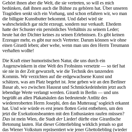
Gehört ihnen aber die Welt, die sie vertreten, so will es mich
bedünken, daß ihnen auch die Bühne zu gehören hat. Über unseren
Tragödien senkt sich ein Vorhang, und schon erfahren wir, wo man
die billigste Kunstbutter bekommt. Und dabei wird sie
wahrscheinlich gar nicht erzeugt, sondern nur verkauft. Ehedem
hatte der Schuster ein persönliches Verhältnis zu seinem Leder;
heute hat der Dichter keines zu seinen Erlebnissen. Es gibt keinen
Erzeuger mehr, es gibt nur noch Vertreter. Darum können wir ohne
einen Girardi leben; aber wehe, wenn man uns den Herrn Treumann
verhaften wollte!
Die Kraft einer humoristischen Natur, die uns durch ein
Augenzwinkern in eine Welt des Frohsinns versetzte — so tief hat
sie nie in der Zeit gewurzelt, wie die Technik des tanzenden
Kommis. Wir verzichten auf die erdgewachsene Kunst und
schätzen, was am Platz begehrt ist. Jene geben wir an den Berliner
Basar ab, wo zwischen Hausrat und Schmückedeinheim jetzt auch
lebendige Werte verlangt werden. Girardi in Berlin — und uns
begrüßt an allen Plakatsäulen das bedeutende Antlitz des
wiedereroberten Herrn Josephi, den das Mutteraug’ sogleich erkannt
hat. Und wie würde es erst jenen flotten Geist entbehren, um den
jetzt die Exekutionsbeamten mit den Enthusiasten raufen müssen?
Das
ist mein Wien, die Stadt
der
Lieder! dürfte eine Girardische
Betonung lauten. Hat dieser Götterliebling wirklich jemals so gut
das Wiener Volkstum repräsentiert wie jener Ghettoliebling (wieder