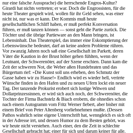
nur eine falsche Aussprache) die herrschende Engros-Kultur?
Girardi hat nichts vertreten; er war. Doch die Engrossisten, für die
heute Theater gespielt wird, wollen für ihr Geld sehen, was einer
nicht ist, nur was er kann. Der Kommis muß heute
gesellschaftlichen Schliff haben, er muß perfekt Konversation
führen, er muß tanzen können — sonst geht die Partie zurück. Die
Töchter und die übrige Partieware an den Mann bringen, ist
Lebensinhalt. Das Theaterspiel, das immer eine Eskomptierung der
Lebenswünsche bedeutet, darf an keine andern Probleme rühren.
Vor zwanzig Jahren noch saß eine Gesellschaft im Parkett, deren
Väter die Kaution in der Brust höher gehen fühlten, wenn der
Leutnant, der Schwerenöter, auf der Szene erschien. Dann kam die
Zeit der schweren Not, die Weber aßen Hundebraten und das
Bürgertum rief: »Die Kunst soll uns erheben, den Schmutz der
Gasse haben wir zu Hause!« Endlich wird es wieder hell, verirrte
Wünsche finden in den Hafen und zu neuen Ufern lockt ein neuer
Tag. Der tanzende Prokurist erobert sich lustige Witwen und
Dollarprinzessinnen, er wird sich auch noch, der Schwerenöter, die
Tochter der Firma Bachstelz & Biach erobern, die ohnedies schon
nach einem Autogramm vom Fritz Werner fiebert, aber bisher mit
einem Brief von Peter Altenberg vorliebnehmen mußte. (Dessen
Pathos wahrlich seine eigene Unterschrift hat, wenngleich es sich oft
in der Adresse irrt, und dessen Humor zu dem Besten gehört, was
wir heute nicht verstehen. Auch einer, den die Zeit in schlechte
Gesellschaft gebracht hat; einer für sich und darum keiner für alle.