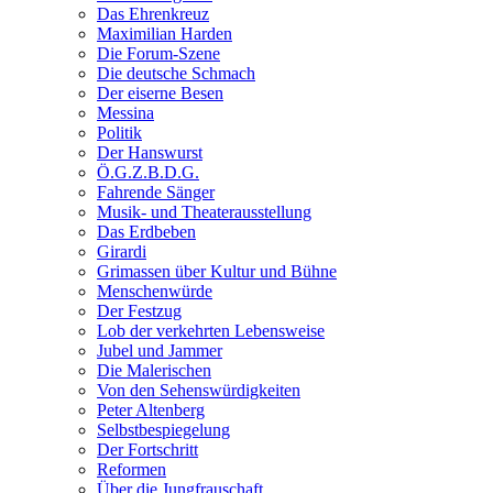
Das Ehrenkreuz
Maximilian Harden
Die Forum-Szene
Die deutsche Schmach
Der eiserne Besen
Messina
Politik
Der Hanswurst
Ö.G.Z.B.D.G.
Fahrende Sänger
Musik- und Theaterausstellung
Das Erdbeben
Girardi
Grimassen über Kultur und Bühne
Menschenwürde
Der Festzug
Lob der verkehrten Lebensweise
Jubel und Jammer
Die Malerischen
Von den Sehenswürdigkeiten
Peter Altenberg
Selbstbespiegelung
Der Fortschritt
Reformen
Über die Jungfrauschaft