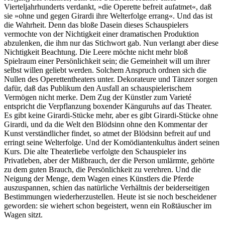
Vierteljahrhunderts verdankt, »die Operette befreit aufatmet«, daß
sie »ohne und gegen Girardi ihre Welterfolge errang«. Und das ist
die Wahrheit. Denn das bloße Dasein dieses Schauspielers
vermochte von der Nichtigkeit einer dramatischen Produktion
abzulenken, die ihm nur das Stichwort gab. Nun verlangt aber diese
Nichtigkeit Beachtung. Die Leere möchte nicht mehr bloß
Spielraum einer Persönlichkeit sein; die Gemeinheit will um ihrer
selbst willen geliebt werden. Solchem Anspruch ordnen sich die
Nullen des Operettentheaters unter. Dekorateure und Tänzer sorgen
dafür, daß das Publikum den Ausfall an schauspielerischem
Vermögen nicht merke. Dem Zug der Künstler zum Varieté
entspricht die Verpflanzung boxender Känguruhs auf das Theater.
Es gibt keine Girardi-Stücke mehr, aber es gibt Girardi-Stücke ohne
Girardi, und da die Welt den Blödsinn ohne den Kommentar der
Kunst verständlicher findet, so atmet der Blödsinn befreit auf und
erringt seine Welterfolge. Und der Komödiantenkultus ändert seinen
Kurs. Die alte Theaterliebe verfolgte den Schauspieler ins
Privatleben, aber der Mißbrauch, der die Person umlärmte, gehörte
zu dem guten Brauch, die Persönlichkeit zu verehren. Und die
Neigung der Menge, dem Wagen eines Künstlers die Pferde
auszuspannen, schien das natürliche Verhältnis der beiderseitigen
Bestimmungen wiederherzustellen. Heute ist sie noch bescheidener
geworden: sie wiehert schon begeistert, wenn ein Roßtäuscher im
Wagen sitzt.