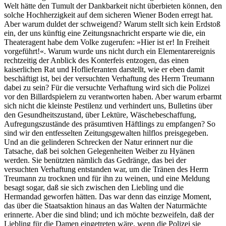
Welt hätte den Tumult der Dankbarkeit nicht überbieten können, den
solche Hochherzigkeit auf dem sicheren Wiener Boden erregt hat.
Aber warum duldet der schweigend? Warum stellt sich kein Erdstoß
ein, der uns künftig eine Zeitungsnachricht ersparte wie die, ein
Theateragent habe dem Volke zugerufen: »Hier ist er! In Freiheit
vorgeführt!«. Warum wurde uns nicht durch ein Elementarereignis
rechtzeitig der Anblick des Konterfeis entzogen, das einen
kaiserlichen Rat und Hoflieferanten darstellt, wie er eben damit
beschäftigt ist, bei der versuchten Verhaftung des Herrn Treumann
dabei zu sein? Für die versuchte Verhaftung wird sich die Polizei
vor den Billardspielern zu verantworten haben. Aber warum erbarmt
sich nicht die kleinste Pestilenz und verhindert uns, Bulletins über
den Gesundheitszustand, über Lektüre, Wäschebeschaffung,
Aufregungszustände des präsumtiven Häftlings zu empfangen? So
sind wir den entfesselten Zeitungsgewalten hilflos preisgegeben.
Und an die gelinderen Schrecken der Natur erinnert nur die
Tatsache, daß bei solchen Gelegenheiten Weiber zu Hyänen
werden. Sie benützten nämlich das Gedränge, das bei der
versuchten Verhaftung entstanden war, um die Tränen des Herrn
Treumann zu trocknen und für ihn zu weinen, und eine Meldung
besagt sogar, daß sie sich zwischen den Liebling und die
Hermandad geworfen hätten. Das war denn das einzige Moment,
das über die Staatsaktion hinaus an das Walten der Naturmächte
erinnerte. Aber die sind blind; und ich möchte bezweifeln, daß der
Liebling für die Damen eingetreten wäre, wenn die Polizei sie