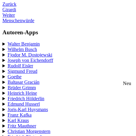
Zurück
Girardi
Weiter
Menschenwürde
Autoren-Apps
Walter Benjamin
Wilhelm Busch
Fjodor M. Dostojewski
Joseph von Eichendorff
Rudolf Eisler
Sigmund Freud
Goethe
Baltasar Gracián
Neu
Brüder Grimm
Heinrich Heine
Friedrich Hölderlin
Edmund Husserl
Joris-Karl Huysmans
Franz Kafka
Karl Kraus
Fritz Mauthner
Christian Morgenstern