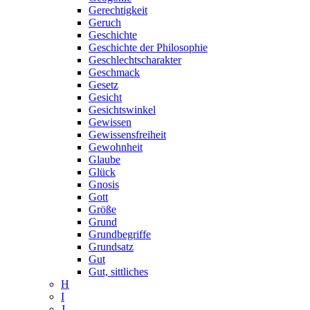
Gerechtigkeit
Geruch
Geschichte
Geschichte der Philosophie
Geschlechtscharakter
Geschmack
Gesetz
Gesicht
Gesichtswinkel
Gewissen
Gewissensfreiheit
Gewohnheit
Glaube
Glück
Gnosis
Gott
Größe
Grund
Grundbegriffe
Grundsatz
Gut
Gut, sittliches
H
I
J