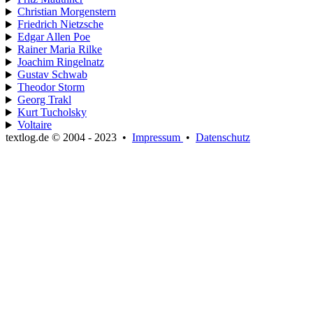
Christian Morgenstern
Friedrich Nietzsche
Edgar Allen Poe
Rainer Maria Rilke
Joachim Ringelnatz
Gustav Schwab
Theodor Storm
Georg Trakl
Kurt Tucholsky
Voltaire
textlog.de © 2004 - 2023
•
Impressum
•
Datenschutz