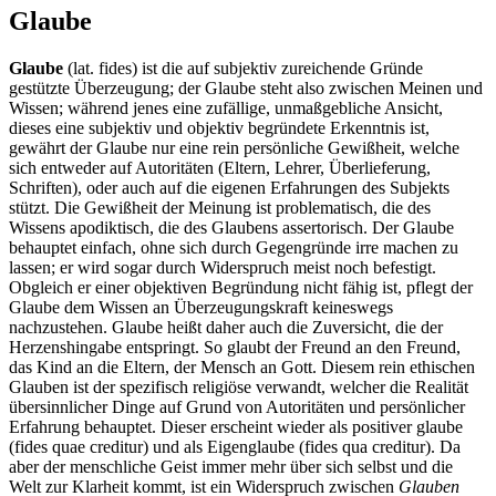
Glaube
Glaube
(lat. fides) ist die auf subjektiv zureichende Gründe
gestützte Überzeugung; der Glaube steht also zwischen Meinen und
Wissen; während jenes eine zufällige, unmaßgebliche Ansicht,
dieses eine subjektiv und objektiv begründete Erkenntnis ist,
gewährt der Glaube nur eine rein persönliche Gewißheit, welche
sich entweder auf Autoritäten (Eltern, Lehrer, Überlieferung,
Schriften), oder auch auf die eigenen Erfahrungen des Subjekts
stützt. Die Gewißheit der Meinung ist problematisch, die des
Wissens apodiktisch, die des Glaubens assertorisch. Der Glaube
behauptet einfach, ohne sich durch Gegengründe irre machen zu
lassen; er wird sogar durch Widerspruch meist noch befestigt.
Obgleich er einer objektiven Begründung nicht fähig ist, pflegt der
Glaube dem Wissen an Überzeugungskraft keineswegs
nachzustehen. Glaube heißt daher auch die Zuversicht, die der
Herzenshingabe entspringt. So glaubt der Freund an den Freund,
das Kind an die Eltern, der Mensch an Gott. Diesem rein ethischen
Glauben ist der spezifisch religiöse verwandt, welcher die Realität
übersinnlicher Dinge auf Grund von Autoritäten und persönlicher
Erfahrung behauptet. Dieser erscheint wieder als positiver glaube
(fides quae creditur) und als Eigenglaube (fides qua creditur). Da
aber der menschliche Geist immer mehr über sich selbst und die
Welt zur Klarheit kommt, ist ein Widerspruch zwischen
Glauben