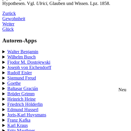
Hypothesen. Vgl.
Ulrici
, Glauben und Wissen. Lpz. 1858.
Zurück
Gewohnheit
Weiter
Glück
Autoren-Apps
Walter Benjamin
Wilhelm Busch
Fjodor M. Dostojewski
Joseph von Eichendorff
Rudolf Eisler
Sigmund Freud
Goethe
Baltasar Gracián
Neu
Brüder Grimm
Heinrich Heine
Friedrich Hölderlin
Edmund Husserl
Joris-Karl Huysmans
Franz Kafka
Karl Kraus
Fritz Mauthner