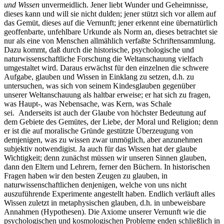
und Wissen
unvermeidlich. Jener liebt Wunder und Geheimnisse,
dieses kann und will sie nicht dulden; jener stützt sich vor allem auf
das Gemüt, dieses auf die Vernunft; jener erkennt eine übernatürlich
geoffenbarte, unfehlbare Urkunde als Norm an, dieses betrachtet sie
nur als eine von Menschen allmählich verfaßte Schriftensammlung.
Dazu kommt, daß durch die historische, psychologische und
naturwissenschaftliche Forschung die Weltanschauung vielfach
umgestaltet wird. Daraus erwächst für den einzelnen die schwere
Aufgabe, glauben und Wissen in Einklang zu setzen, d.h. zu
untersuchen, was sich von seinem Kindesglauben gegenüber
unserer Weltanschauung als haltbar erweise; er hat sich zu fragen,
was Haupt-, was Nebensache, was Kern, was Schale
sei.
Anderseits ist auch der Glaube von höchster Bedeutung auf
dem Gebiete des Gemütes, der Liebe, der Moral und Religion; denn
er ist die auf moralische Gründe gestützte Überzeugung von
demjenigen, was zu wissen zwar unmöglich, aber anzunehmen
subjektiv notwendigist. Ja auch für das Wissen hat der glaube
Wichtigkeit; denn zunächst müssen wir unseren Sinnen glauben,
dann den Eltern und Lehrern, ferner den Büchern. In historischen
Fragen haben wir den besten Zeugen zu glauben, in
naturwissenschaftlichen denjenigen, welche von uns nicht
auszuführende Experimente angestellt haben. Endlich verläuft alles
Wissen zuletzt in metaphysischen glauben, d.h. in unbeweisbare
Annahmen (Hypothesen). Die Axiome unserer Vernunft wie die
psychologischen und kosmologischen Probleme enden schließlich in