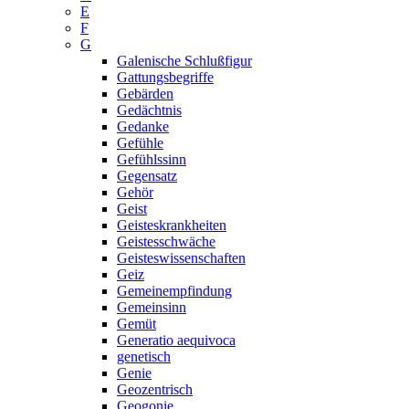
E
F
G
Galenische Schlußfigur
Gattungsbegriffe
Gebärden
Gedächtnis
Gedanke
Gefühle
Gefühlssinn
Gegensatz
Gehör
Geist
Geisteskrankheiten
Geistesschwäche
Geisteswissenschaften
Geiz
Gemeinempfindung
Gemeinsinn
Gemüt
Generatio aequivoca
genetisch
Genie
Geozentrisch
Geogonie