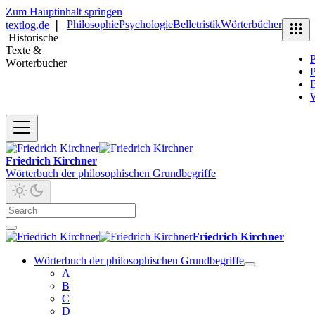
Zum Hauptinhalt springen
Philosophie
Psychologie
Belletristik
Wörterbücher
textlog.de
❘
Historische
Texte &
P
Wörterbücher
P
B
Friedrich Kirchner
Wörterbuch der philosophischen Grundbegriffe
Friedrich Kirchner
Wörterbuch der philosophischen Grundbegriffe
A
B
C
D