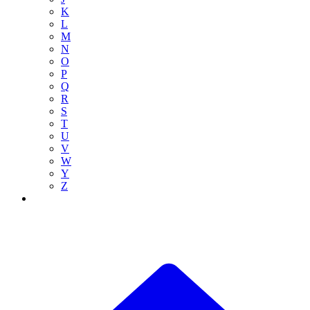
K
L
M
N
O
P
Q
R
S
T
U
V
W
Y
Z