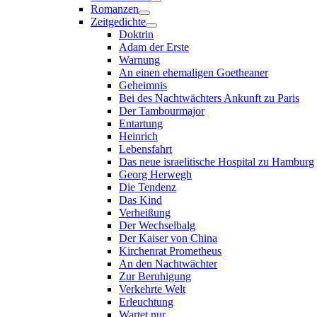
Romanzen
Zeitgedichte
Doktrin
Adam der Erste
Warnung
An einen ehemaligen Goetheaner
Geheimnis
Bei des Nachtwächters Ankunft zu Paris
Der Tambourmajor
Entartung
Heinrich
Lebensfahrt
Das neue israelitische Hospital zu Hamburg
Georg Herwegh
Die Tendenz
Das Kind
Verheißung
Der Wechselbalg
Der Kaiser von China
Kirchenrat Prometheus
An den Nachtwächter
Zur Beruhigung
Verkehrte Welt
Erleuchtung
Wartet nur