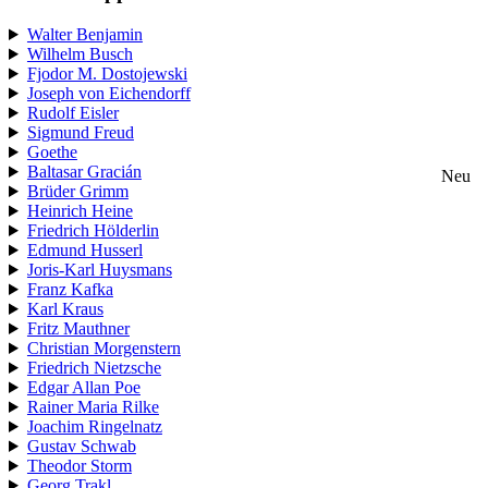
Walter Benjamin
Wilhelm Busch
Fjodor M. Dostojewski
Joseph von Eichendorff
Rudolf Eisler
Sigmund Freud
Goethe
Baltasar Gracián
Neu
Brüder Grimm
Heinrich Heine
Friedrich Hölderlin
Edmund Husserl
Joris-Karl Huysmans
Franz Kafka
Karl Kraus
Fritz Mauthner
Christian Morgenstern
Friedrich Nietzsche
Edgar Allan Poe
Rainer Maria Rilke
Joachim Ringelnatz
Gustav Schwab
Theodor Storm
Georg Trakl