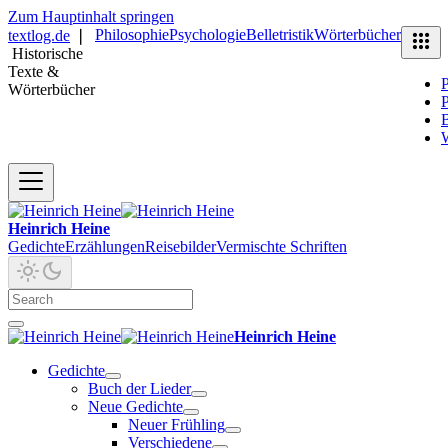
Zum Hauptinhalt springen
Philosophie
Psychologie
Belletristik
Wörterbücher
textlog.de
❘
Historische
Texte &
P
Wörterbücher
P
B
Heinrich Heine
Gedichte
Erzählungen
Reisebilder
Vermischte Schriften
Heinrich Heine
Gedichte
Buch der Lieder
Neue Gedichte
Neuer Frühling
Verschiedene