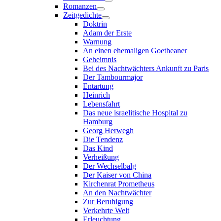
Romanzen
Zeitgedichte
Doktrin
Adam der Erste
Warnung
An einen ehemaligen Goetheaner
Geheimnis
Bei des Nachtwächters Ankunft zu Paris
Der Tambourmajor
Entartung
Heinrich
Lebensfahrt
Das neue israelitische Hospital zu
Hamburg
Georg Herwegh
Die Tendenz
Das Kind
Verheißung
Der Wechselbalg
Der Kaiser von China
Kirchenrat Prometheus
An den Nachtwächter
Zur Beruhigung
Verkehrte Welt
Erleuchtung