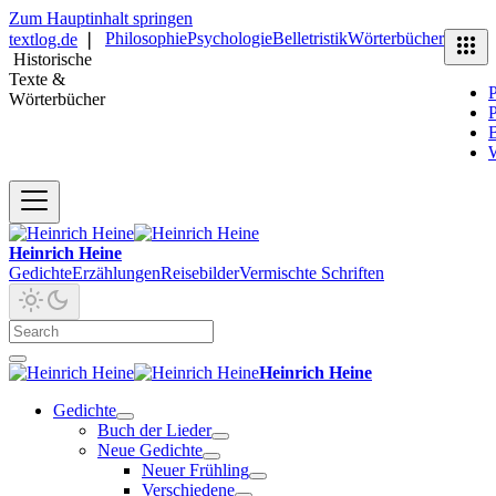
Zum Hauptinhalt springen
Philosophie
Psychologie
Belletristik
Wörterbücher
textlog.de
❘
Historische
Texte &
P
Wörterbücher
P
B
Heinrich Heine
Gedichte
Erzählungen
Reisebilder
Vermischte Schriften
Heinrich Heine
Gedichte
Buch der Lieder
Neue Gedichte
Neuer Frühling
Verschiedene