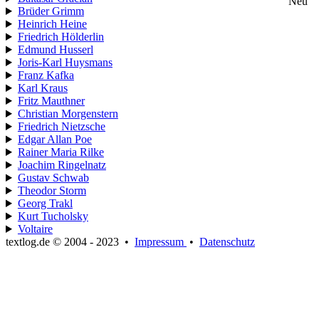
Neu
Brüder Grimm
Heinrich Heine
Friedrich Hölderlin
Edmund Husserl
Joris-Karl Huysmans
Franz Kafka
Karl Kraus
Fritz Mauthner
Christian Morgenstern
Friedrich Nietzsche
Edgar Allan Poe
Rainer Maria Rilke
Joachim Ringelnatz
Gustav Schwab
Theodor Storm
Georg Trakl
Kurt Tucholsky
Voltaire
textlog.de © 2004 - 2023
•
Impressum
•
Datenschutz