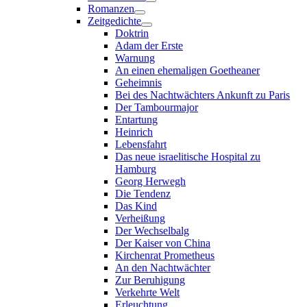
Romanzen
Zeitgedichte
Doktrin
Adam der Erste
Warnung
An einen ehemaligen Goetheaner
Geheimnis
Bei des Nachtwächters Ankunft zu Paris
Der Tambourmajor
Entartung
Heinrich
Lebensfahrt
Das neue israelitische Hospital zu
Hamburg
Georg Herwegh
Die Tendenz
Das Kind
Verheißung
Der Wechselbalg
Der Kaiser von China
Kirchenrat Prometheus
An den Nachtwächter
Zur Beruhigung
Verkehrte Welt
Erleuchtung