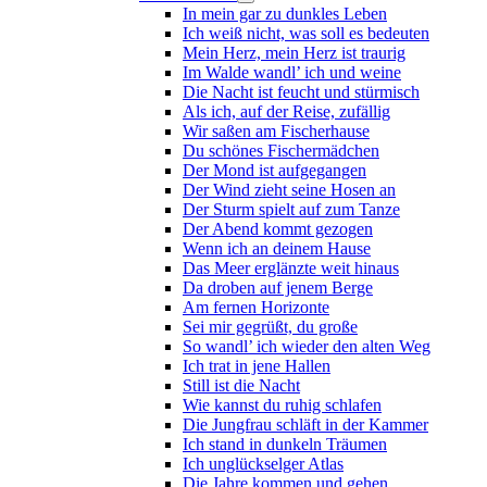
In mein gar zu dunkles Leben
Ich weiß nicht, was soll es bedeuten
Mein Herz, mein Herz ist traurig
Im Walde wandl’ ich und weine
Die Nacht ist feucht und stürmisch
Als ich, auf der Reise, zufällig
Wir saßen am Fischerhause
Du schönes Fischermädchen
Der Mond ist aufgegangen
Der Wind zieht seine Hosen an
Der Sturm spielt auf zum Tanze
Der Abend kommt gezogen
Wenn ich an deinem Hause
Das Meer erglänzte weit hinaus
Da droben auf jenem Berge
Am fernen Horizonte
Sei mir gegrüßt, du große
So wandl’ ich wieder den alten Weg
Ich trat in jene Hallen
Still ist die Nacht
Wie kannst du ruhig schlafen
Die Jungfrau schläft in der Kammer
Ich stand in dunkeln Träumen
Ich unglückselger Atlas
Die Jahre kommen und gehen