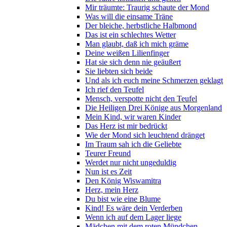
Mir träumte: Traurig schaute der Mond
Was will die einsame Träne
Der bleiche, herbstliche Halbmond
Das ist ein schlechtes Wetter
Man glaubt, daß ich mich gräme
Deine weißen Lilienfinger
Hat sie sich denn nie geäußert
Sie liebten sich beide
Und als ich euch meine Schmerzen geklagt
Ich rief den Teufel
Mensch, verspotte nicht den Teufel
Die Heiligen Drei Könige aus Morgenland
Mein Kind, wir waren Kinder
Das Herz ist mir bedrückt
Wie der Mond sich leuchtend dränget
Im Traum sah ich die Geliebte
Teurer Freund
Werdet nur nicht ungeduldig
Nun ist es Zeit
Den König Wiswamitra
Herz, mein Herz
Du bist wie eine Blume
Kind! Es wäre dein Verderben
Wenn ich auf dem Lager liege
Mädchen mit dem roten Mündchen