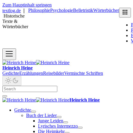
Zum Hauptinhalt springen
Philosophie
Psychologie
Belletristik
Wörterbücher
textlog.de
❘
Historische
Texte &
P
Wörterbücher
P
B
Heinrich Heine
Gedichte
Erzählungen
Reisebilder
Vermischte Schriften
Heinrich Heine
Gedichte
Buch der Lieder
Junge Leiden
Lyrisches Intermezzo
Die Heimkehr