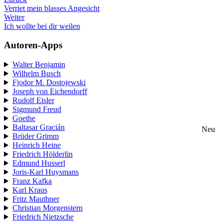
Verriet mein blasses Angesicht
Weiter
Ich wollte bei dir weilen
Autoren-Apps
Walter Benjamin
Wilhelm Busch
Fjodor M. Dostojewski
Joseph von Eichendorff
Rudolf Eisler
Sigmund Freud
Goethe
Baltasar Gracián
Neu
Brüder Grimm
Heinrich Heine
Friedrich Hölderlin
Edmund Husserl
Joris-Karl Huysmans
Franz Kafka
Karl Kraus
Fritz Mauthner
Christian Morgenstern
Friedrich Nietzsche