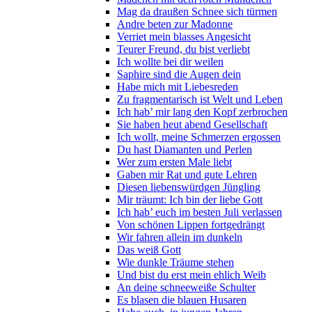
Mag da draußen Schnee sich türmen
Andre beten zur Madonne
Verriet mein blasses Angesicht
Teurer Freund, du bist verliebt
Ich wollte bei dir weilen
Saphire sind die Augen dein
Habe mich mit Liebesreden
Zu fragmentarisch ist Welt und Leben
Ich hab’ mir lang den Kopf zerbrochen
Sie haben heut abend Gesellschaft
Ich wollt, meine Schmerzen ergossen
Du hast Diamanten und Perlen
Wer zum ersten Male liebt
Gaben mir Rat und gute Lehren
Diesen liebenswürdgen Jüngling
Mir träumt: Ich bin der liebe Gott
Ich hab’ euch im besten Juli verlassen
Von schönen Lippen fortgedrängt
Wir fahren allein im dunkeln
Das weiß Gott
Wie dunkle Träume stehen
Und bist du erst mein ehlich Weib
An deine schneeweiße Schulter
Es blasen die blauen Husaren