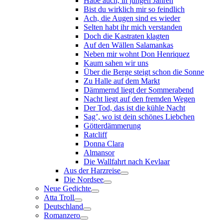
Habe auch, in jungen Jahren
Bist du wirklich mir so feindlich
Ach, die Augen sind es wieder
Selten habt ihr mich verstanden
Doch die Kastraten klagten
Auf den Wällen Salamankas
Neben mir wohnt Don Henriquez
Kaum sahen wir uns
Über die Berge steigt schon die Sonne
Zu Halle auf dem Markt
Dämmernd liegt der Sommerabend
Nacht liegt auf den fremden Wegen
Der Tod, das ist die kühle Nacht
Sag’, wo ist dein schönes Liebchen
Götterdämmerung
Ratcliff
Donna Clara
Almansor
Die Wallfahrt nach Kevlaar
Aus der Harzreise
Die Nordsee
Neue Gedichte
Atta Troll
Deutschland
Romanzero