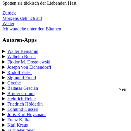
Spotten sie tückisch der Liebenden Hast.
Zurück
Morgens steh’ ich auf
Weiter
Ich wandelte unter den Bäumen
Autoren-Apps
Walter Benjamin
Wilhelm Busch
Fjodor M. Dostojewski
Joseph von Eichendorff
Rudolf Eisler
Sigmund Freud
Goethe
Baltasar Gracián
Neu
Brüder Grimm
Heinrich Heine
Friedrich Hölderlin
Edmund Husserl
Joris-Karl Huysmans
Franz Kafka
Karl Kraus
Fritz Mauthner