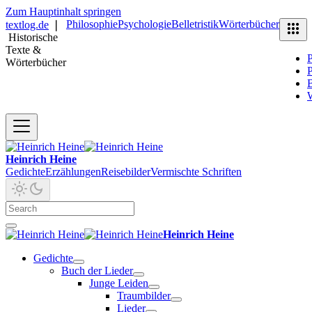
Zum Hauptinhalt springen
Philosophie
Psychologie
Belletristik
Wörterbücher
textlog.de
❘
Historische
Texte &
P
Wörterbücher
P
B
Heinrich Heine
Gedichte
Erzählungen
Reisebilder
Vermischte Schriften
Heinrich Heine
Gedichte
Buch der Lieder
Junge Leiden
Traumbilder
Lieder