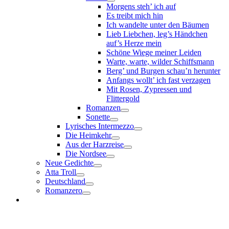
Morgens steh’ ich auf
Es treibt mich hin
Ich wandelte unter den Bäumen
Lieb Liebchen, leg’s Händchen
auf’s Herze mein
Schöne Wiege meiner Leiden
Warte, warte, wilder Schiffsmann
Berg’ und Burgen schau’n herunter
Anfangs wollt’ ich fast verzagen
Mit Rosen, Zypressen und
Flittergold
Romanzen
Sonette
Lyrisches Intermezzo
Die Heimkehr
Aus der Harzreise
Die Nordsee
Neue Gedichte
Atta Troll
Deutschland
Romanzero