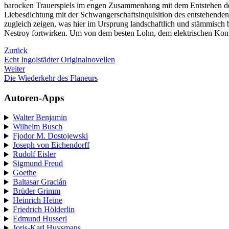
barocken Trauerspiels im engen Zusammenhang mit dem Entstehen der
Liebesdichtung mit der Schwangerschaftsinquisition des entstehenden 
zugleich zeigen, was hier im Ursprung landschaftlich und stämmisch b
Nestroy fortwirken. Um von dem besten Lohn, dem elektrischen Kontakt
Zurück
Echt Ingolstädter Originalnovellen
Weiter
Die Wiederkehr des Flaneurs
Autoren-Apps
Walter Benjamin
Wilhelm Busch
Fjodor M. Dostojewski
Joseph von Eichendorff
Rudolf Eisler
Sigmund Freud
Goethe
Baltasar Gracián
Brüder Grimm
Heinrich Heine
Friedrich Hölderlin
Edmund Husserl
Joris-Karl Huysmans