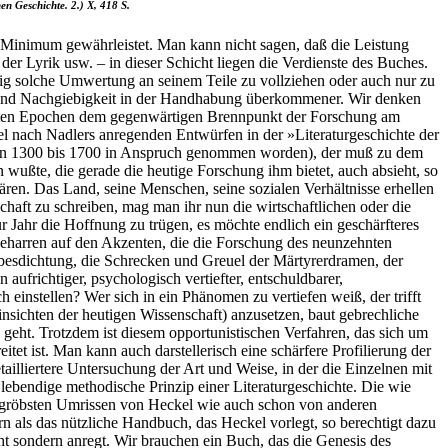
en Geschichte. 2.) X, 418 S.
es Minimum gewährleistet. Man kann nicht sagen, daß die Leistung
er Lyrik usw. – in dieser Schicht liegen die Verdienste des Buches.
g solche Umwertung an seinem Teile zu vollziehen oder auch nur zu
 und Nachgiebigkeit in der Handhabung überkommener. Wir denken
ndelten Epochen dem gegenwärtigen Brennpunkt der Forschung am
iel nach Nadlers anregenden Entwürfen in der »Literaturgeschichte der
g von 1300 bis 1700 in Anspruch genommen worden), der muß zu dem
wußte, die gerade die heutige Forschung ihm bietet, auch absieht, so
lären. Das Land, seine Menschen, seine sozialen Verhältnisse erhellen
haft zu schreiben, mag man ihr nun die wirtschaftlichen oder die
ür Jahr die Hoffnung zu trügen, es möchte endlich ein geschärfteres
 Beharren auf den Akzenten, die die Forschung des neunzehnten
iebesdichtung, die Schrecken und Greuel der Märtyrerdramen, der
frichtiger, psychologisch vertiefter, entschuldbarer,
 einstellen? Wer sich in ein Phänomen zu vertiefen weiß, der trifft
insichten der heutigen Wissenschaft) anzusetzen, baut gebrechliche
 geht. Trotzdem ist diesem opportunistischen Verfahren, das sich um
t ist. Man kann auch darstellerisch eine schärfere Profilierung der
ailliertere Untersuchung der Art und Weise, in der die Einzelnen mit
n lebendige methodische Prinzip einer Literaturgeschichte. Die wie
en gröbsten Umrissen von Heckel wie auch schon von anderen
n als das nützliche Handbuch, das Heckel vorlegt, so berechtigt dazu
cht sondern anregt. Wir brauchen ein Buch, das die Genesis des