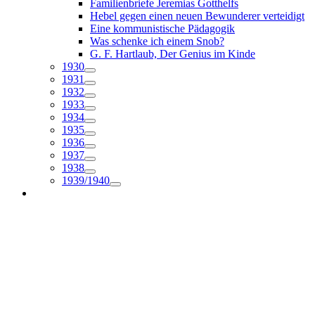
Familienbriefe Jeremias Gotthelfs
Hebel gegen einen neuen Bewunderer verteidigt
Eine kommunistische Pädagogik
Was schenke ich einem Snob?
G. F. Hartlaub, Der Genius im Kinde
1930
1931
1932
1933
1934
1935
1936
1937
1938
1939/1940