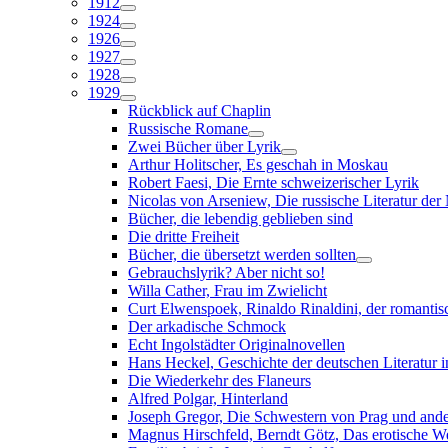
1912
1924
1926
1927
1928
1929
Rückblick auf Chaplin
Russische Romane
Zwei Bücher über Lyrik
Arthur Holitscher, Es geschah in Moskau
Robert Faesi, Die Ernte schweizerischer Lyrik
Nicolas von Arseniew, Die russische Literatur de
Bücher, die lebendig geblieben sind
Die dritte Freiheit
Bücher, die übersetzt werden sollten
Gebrauchslyrik? Aber nicht so!
Willa Cather, Frau im Zwielicht
Curt Elwenspoek, Rinaldo Rinaldini, der romantis
Der arkadische Schmock
Echt Ingolstädter Originalnovellen
Hans Heckel, Geschichte der deutschen Literatur i
Die Wiederkehr des Flaneurs
Alfred Polgar, Hinterland
Joseph Gregor, Die Schwestern von Prag und and
Magnus Hirschfeld, Berndt Götz, Das erotische We