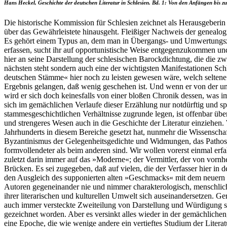
Hans Heckel, Geschichte der deutschen Literatur in Schlesien. Bd. 1: Von den Anfängen bis zu
Die historische Kommission für Schlesien zeichnet als Herausgeberin 
über das Gewährleistete hinausgeht. Fleißiger Nachweis der genealogi
Es gehört einem Typus an, dem man in Übergangs- und Umwertungszei
erfassen, sucht ihr auf opportunistische Weise entgegenzukommen 
hier an seine Darstellung der schlesischen Barockdichtung, die die
nächsten steht sondern auch eine der wichtigsten Manifestationen Sch
deutschen Stämme« hier noch zu leisten gewesen wäre, welch seltene
Ergebnis gelangen, daß wenig geschehen ist. Und wenn er von der une
wird er sich doch keinesfalls von einer bloßen Chronik dessen, was im
sich im gemächlichen Verlaufe dieser Erzählung nur notdürftig und sp
stammesgeschichtlichen Verhältnisse zugrunde legen, ist offenbar überh
und strengeres Wesen auch in die Geschichte der Literatur einziehen.
Jahrhunderts in diesem Bereiche gesetzt hat, nunmehr die Wissenscha
Byzantinismus der Gelegenheitsgedichte und Widmungen, das Pathos de
formvollendeter als beim anderen sind. Wir wollen vorerst einmal erfa
zuletzt darin immer auf das »Moderne«; der Vermittler, der von vornhe
Brücken. Es sei zugegeben, daß auf vielen, die der Verfasser hier in
den Ausgleich des supponierten alten »Geschmacks« mit dem neuern be
Autoren gegeneinander nie und nimmer charakterologisch, menschlich, 
ihrer literarischen und kulturellen Umwelt sich auseinandersetzen. Ger
auch immer versteckte Zweiteilung von Darstellung und Würdigung sc
gezeichnet worden. Aber es versinkt alles wieder in der gemächliche
eine Epoche, die wie wenige andere ein vertieftes Studium der Literat