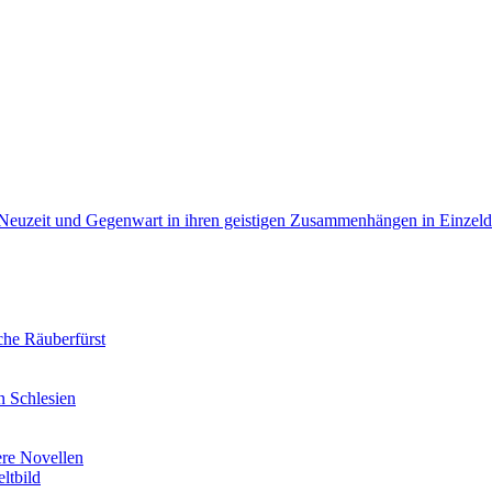
r Neuzeit und Gegenwart in ihren geistigen Zusammenhängen in Einzeld
che Räuberfürst
n Schlesien
ere Novellen
ltbild