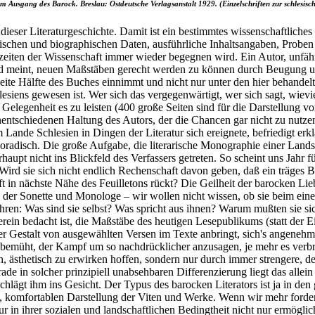
m Ausgang des Barock. Breslau: Ostdeutsche Verlagsanstalt 1929. (Einzelschriften zur schlesisch
dieser Literaturgeschichte. Damit ist ein bestimmtes wissenschaftlich
schen und biographischen Daten, ausführliche Inhaltsangaben, Proben d
ten der Wissenschaft immer wieder begegnen wird. Ein Autor, unfähi
und meint, neuen Maßstäben gerecht werden zu können durch Beugung
 zweite Hälfte des Buches einnimmt und nicht nur unter den hier beha
lesiens gewesen ist. Wer sich das vergegenwärtigt, wer sich sagt, wiev
 Gelegenheit es zu leisten (400 große Seiten sind für die Darstellun
ntschiedenen Haltung des Autors, der die Chancen gar nicht zu nutzen 
 Lande Schlesien in Dingen der Literatur sich ereignete, befriedigt erk
oradisch. Die große Aufgabe, die literarische Monographie einer Landsc
aupt nicht ins Blickfeld des Verfassers getreten. So scheint uns Jahr f
 Wird sie sich nicht endlich Rechenschaft davon geben, daß ein träges
ft in nächste Nähe des Feuilletons rückt? Die Geilheit der barocken L
r Sonette und Monologe – wir wollen nicht wissen, ob sie beim einen au
hren: Was sind sie selbst? Was spricht aus ihnen? Warum mußten sie sich
rein bedacht ist, die Maßstäbe des heutigen Lesepublikums (statt der E
 der Gestalt von ausgewählten Versen im Texte anbringt, sich's angenehm
müht, der Kampf um so nachdrücklicher anzusagen, je mehr es verbreite
ästhetisch zu erwirken hoffen, sondern nur durch immer strengere, det
ade in solcher prinzipiell unabsehbaren Differenzierung liegt das allei
hlägt ihm ins Gesicht. Der Typus des barocken Literators ist ja in d
n, komfortablen Darstellung der Viten und Werke. Wenn wir mehr forder
ur in ihrer sozialen und landschaftlichen Bedingtheit nicht nur ermögli