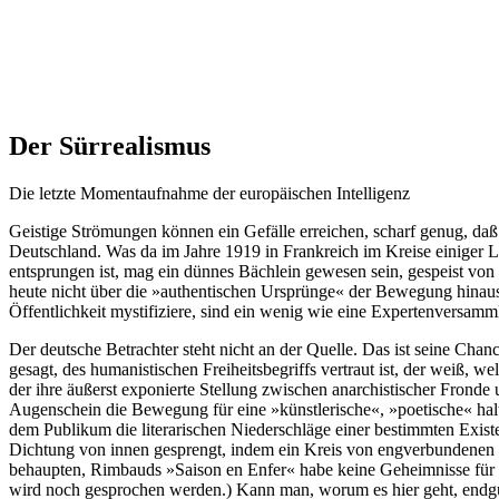
Der Sürrealismus
Die letzte Momentaufnahme der europäischen Intelligenz
Geistige Strömungen können ein Gefälle erreichen, scharf genug, daß d
Deutschland. Was da im Jahre 1919 in Frankreich im Kreise einiger L
entsprungen ist, mag ein dünnes Bächlein gewesen sein, gespeist vo
heute nicht über die »authentischen Ursprünge« der Bewegung hinaus
Öffentlichkeit mystifiziere, sind ein wenig wie eine Expertenversam
Der deutsche Betrachter steht nicht an der Quelle. Das ist seine Chanc
gesagt, des humanistischen Freiheitsbegriffs vertraut ist, der weiß,
der ihre äußerst exponierte Stellung zwischen anarchistischer Fronde 
Augenschein die Bewegung für eine »künstlerische«, »poetische« halte
dem Publikum die literarischen Niederschläge einer bestimmten Existe
Dichtung von innen gesprengt, indem ein Kreis von engverbundenen 
behaupten, Rimbauds »Saison en Enfer« habe keine Geheimnisse für s
wird noch gesprochen werden.) Kann man, worum es hier geht, endgül