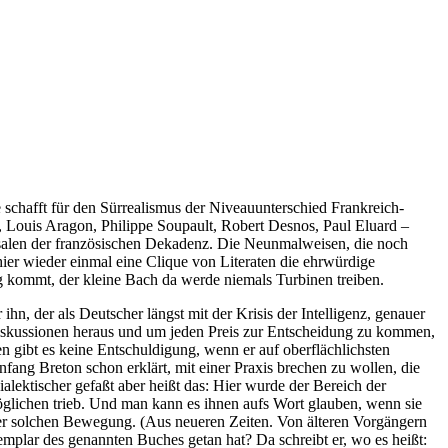
e schafft für den Sürrealismus der Niveauunterschied Frankreich-
, Louis Aragon, Philippe Soupault, Robert Desnos, Paul Eluard –
nsalen der französischen Dekadenz. Die Neunmalweisen, die noch
er wieder einmal eine Clique von Literaten die ehrwürdige
g kommt, der kleine Bach da werde niemals Turbinen treiben.
hn, der als Deutscher längst mit der Krisis der Intelligenz, genauer
en Diskussionen heraus und um jeden Preis zur Entscheidung zu kommen,
en gibt es keine Entschuldigung, wenn er auf oberflächlichsten
fang Breton schon erklärt, mit einer Praxis brechen zu wollen, die
alektischer gefaßt aber heißt das: Hier wurde der Bereich der
lichen trieb. Und man kann es ihnen aufs Wort glauben, wenn sie
ner solchen Bewegung. (Aus neueren Zeiten. Von älteren Vorgängern
plar des genannten Buches getan hat? Da schreibt er, wo es heißt: