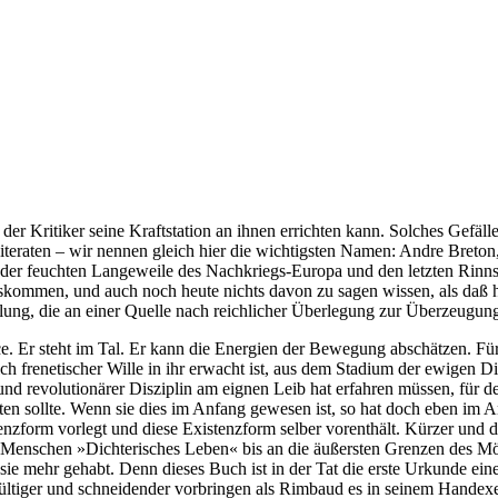
er Kritiker seine Kraftstation an ihnen errichten kann. Solches Gefäll
iteraten – wir nennen gleich hier die wichtigsten Namen: Andre Breton
n der feuchten Langeweile des Nachkriegs-Europa und den letzten Rin
kommen, und auch noch heute nichts davon zu sagen wissen, als daß hi
mlung, die an einer Quelle nach reichlicher Überlegung zur Überzeugun
e. Er steht im Tal. Er kann die Energien der Bewegung abschätzen. Für i
 welch frenetischer Wille in ihr erwacht ist, aus dem Stadium der ewig
und revolutionärer Disziplin am eignen Leib hat erfahren müssen, für d
n sollte. Wenn sie dies im Anfang gewesen ist, so hat doch eben im An
nzform vorlegt und diese Existenzform selber vorenthält. Kürzer und di
Menschen »Dichterisches Leben« bis an die äußersten Grenzen des Mög
ie mehr gehabt. Denn dieses Buch ist in der Tat die erste Urkunde ei
tiger und schneidender vorbringen als Rimbaud es in seinem Handexem