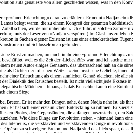
olution aufs genaueste von allem geschieden wissen, was in den Konve
r »profanen Erleuchtung« daran zu erläutern. Er nennt »Nadja« ein »liv
en Lamas belegt waren, die zu einem Kongreß der gesamten buddhistis
 Zufall schien, wurde mir unheimlich. Ich erfuhr: in solchen Zimmern w
fuhr, muß der Leser von »Nadja« verspüren.) Im Glashaus zu leben ist
skretion in Sachen eigener Existenz ist aus einer aristokratischen Tuge
 Kunstroman und Schlüsselroman gefunden.
Liebe Ernst zu machen, um auch in ihr eine »profane Erleuchtung« zu e
beschäftigt, weil es die Zeit der ›Liebeshöfe‹ war, und ich suchte mir
nem neuen Autor einiges Genauere, das überraschend nah an die sürrea
ite als Dichter der irdischen Weit« – »eine mystische Geliebte, ihnen 
ehr einer Erleuchtung als einem sinnlichen Genuß gleichen, sie alle si
 der Dialektik des Rausches bestellt. Ist nicht vielleicht jede Ekstase in
telepathische Mädchen – hinaus, als daß Keuschheit auch eine Entrückth
ach einem Siege.
bei Breton. Er ist mehr den Dingen nahe, denen Nadja nahe ist, als ihr
en? Er hat sich einer erstaunlichen Entdeckung zu rühmen. Er zuerst st
rühesten Photos, den Gegenständen, die anfangen auszusterben, den Sa
uziehen. Wie diese Dinge zur Revolution stehen – niemand kann einen
d des Interieurs, die versklavten und versklavenden Dinge in revolutio
Opéra« zu schweigen: Breton und Nadja sind das Liebespaar, das alle