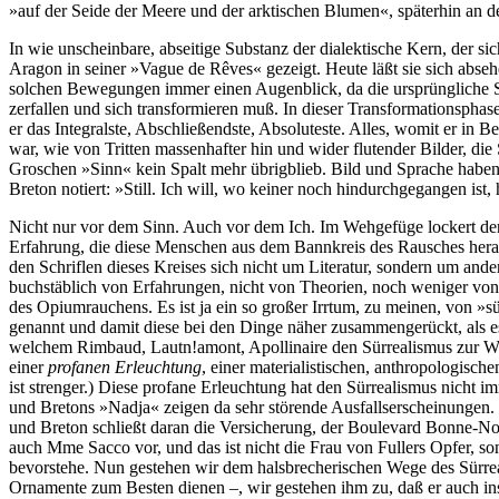
»auf der Seide der Meere und der arktischen Blumen«, späterhin an den
In wie unscheinbare, abseitige Substanz der dialektische Kern, der sich
Aragon in seiner »Vague de Rêves« gezeigt. Heute läßt sie sich abseh
solchen Bewegungen immer einen Augenblick, da die ursprüngliche S
zerfallen und sich transformieren muß. In dieser Transformationsphase 
er das Integralste, Abschließendste, Absoluteste. Alles, womit er in 
war, wie von Tritten massenhafter hin und wider flutender Bilder, die
Groschen »Sinn« kein Spalt mehr übrigblieb. Bild und Sprache haben d
Breton notiert: »Still. Ich will, wo keiner noch hindurchgegangen ist, 
Nicht nur vor dem Sinn. Auch vor dem Ich. Im Wehgefüge lockert der 
Erfahrung, die diese Menschen aus dem Bannkreis des Rausches heraustr
den Schriflen dieses Kreises sich nicht um Literatur, sondern um and
buchstäblich von Erfahrungen, nicht von Theorien, noch weniger von
des Opiumrauchens. Es ist ja ein so großer Irrtum, zu meinen, von »s
genannt und damit diese bei den Dinge näher zusammengerückt, als es 
welchem Rimbaud, Lautn!amont, Apollinaire den Sürrealismus zur Weh 
einer
profanen Erleuchtung
, einer materialistischen, anthropologisc
ist strenger.) Diese profane Erleuchtung hat den Sürrealismus nicht i
und Bretons »Nadja« zeigen da sehr störende Ausfallserscheinungen. 
und Breton schließt daran die Versicherung, der Boulevard Bonne-No
auch Mme Sacco vor, und das ist nicht die Frau von Fullers Opfer, s
bevorstehe. Nun gestehen wir dem halsbrecherischen Wege des Sürreal
Ornamente zum Besten dienen –, wir gestehen ihm zu, daß er auch in