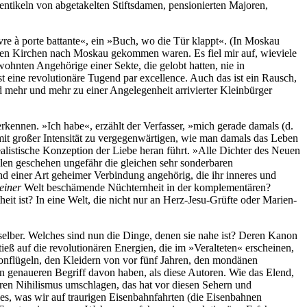
ntikeln von abgetakelten Stiftsdamen, pensionierten Majoren,
re à porte battante«, ein »Buch, wo die Tür klappt«. (In Moskau
chen Kirchen nach Moskau gekommen waren. Es fiel mir auf, wieviele
ohnten Angehörige einer Sekte, die gelobt hatten, nie in
 eine revolutionäre Tugend par excellence. Auch das ist ein Rausch,
nd mehr und mehr zu einer Angelegenheit arrivierter Kleinbürger
rkennen. »Ich habe«, erzählt der Verfasser, »mich gerade damals (d.
 mit großer Intensität zu vergegenwärtigen, wie man damals das Leben
listische Konzeption der Liebe heran führt. »Alle Dichter des Neuen
allen geschehen ungefähr die gleichen sehr sonderbaren
nd einer Art geheimer Verbindung angehörig, die ihr inneres und
einer
Welt beschämende Nüchternheit in der komplementären?
eit ist? In eine Welt, die nicht nur an Herz-Jesu-Grüfte oder Marien-
 selber. Welches sind nun die Dinge, denen sie nahe ist? Deren Kanon
ieß auf die revolutionären Energien, die im »Veralteten« erscheinen,
lonflügeln, den Kleidern von vor fünf Jahren, den mondänen
 genaueren Begriff davon haben, als diese Autoren. Wie das Elend,
nären Nihilismus umschlagen, das hat vor diesen Sehern und
s, was wir auf traurigen Eisenbahnfahrten (die Eisenbahnen