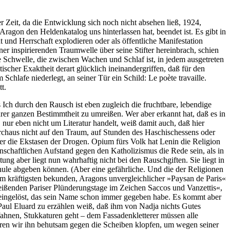
ner Zeit, da die Entwicklung sich noch nicht absehen ließ, 1924,
ragon den Heldenkatalog uns hinterlassen hat, beendet ist. Es gibt in
d Herrschaft explodieren oder als öffentliche Manifestation
iner inspirierenden Traumwelle über seine Stifter hereinbrach, schien
ie Schwelle, die zwischen Wachen und Schlaf ist, in jedem ausgetreten
ischer Exaktheit derart glücklich ineinandergriffen, daß für den
hlafe niederlegt, an seiner Tür ein Schild: Le poète travaille.
t.
Ich durch den Rausch ist eben zugleich die fruchtbare, lebendige
ihrer ganzen Bestimmtheit zu umreißen. Wer aber erkannt hat, daß es in
 nur eben nicht um Literatur handelt, weiß damit auch, daß hier
rchaus nicht auf den Traum, auf Stunden des Haschischessens oder
der die Ekstasen der Drogen. Opium fürs Volk hat Lenin die Religion
enschaftlichen Aufstand gegen den Katholizismus die Rede sein, als in
 aber liegt nun wahrhaftig nicht bei den Rauschgiften. Sie liegt in
chule abgeben können. (Aber eine gefährliche. Und die der Religionen
e am kräftigsten bekunden, Aragons unvergleichlicher »Paysan de Paris«
reißenden Pariser Plünderungstage im Zeichen Saccos und Vanzettis«,
e eingelöst, das sein Name schon immer gegeben habe. Es kommt aber
 Paul Eluard zu erzählen weiß, daß ihm von Nadja nichts Gutes
fahnen, Stukkaturen geht – dem Fassadenkletterer müssen alle
ören wir ihn behutsam gegen die Scheiben klopfen, um wegen seiner