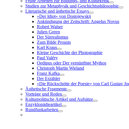
Frühe Arbeiten zur Bildungs- und Kulturkritik
Studien zur Metaphysik und Geschichtsphilosophie
Literarische und ästhetische Essays
»Der Idiot« von Dostojewskij
Ankündigung der Zeitschrift: Angelus Novus
Robert Walser
Julien Green
Der Sürrealismus
Zum Bilde Prousts
Karl Kraus
Kleine Geschichte der Photographie
Paul Valéry
Oedipus oder Der vernünftige Mythos
Christoph Martin Wieland
Franz Kafka
Der Erzähler
»Die Rückschritte der Poesie« von Carl Gustav J
Ästhetische Fragmente
Vorträge und Reden
Kulturpolitische Artikel und Aufsätze
Enzyklopädieartikel
Rundfunkarbeiten