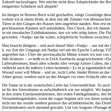
Zukunft nachzufragen. Wer möchte nicht diese Adoptivkinder der Rev
emigrierten Schiebern sich abspielt?
Im übrigen ist Bretons Buch wohl geschaffen, einige Grundzüge diese
wohnte ich in einem Hotel, in dem fast alle Zimmer von tibetanisch
Türen in den Gängen des Hauses stets angelehnt standen. Was erst ein
geschlossenen Räumen sich aufzuhalten. Den Chock, den ich damals er
ist ein moralischer Exhibitionismus, den wir sehr nötig haben. Die Di
geworden. »Nadja« hat die wahre, schöpferische Synthese zwischen
Man braucht übrigens – und auch darauf führt »Nadja« – nur mit der 
h. zur Zeit des Umgangs mit Nadja) viel mit der Epoche Ludwigs VII. 
angesehen hat.« Über die provençalische Minne wissen wir nun von ei
Stils besitzen« – so heißt es in Erich Auerbachs ausgezeichnetem »Dar
Liebesabenteuer, ihnen allen schenkt oder versagt Amore Gaben, die m
vielleicht auch ihr äußeres Leben bestimmt.« Es ist ja eigentümlich mit
Worauf sonst will Minne – und sie, nicht Liebe, bindet Breton an das 
Altäre grenzt, sondern auch an den Morgen vor einer Schlacht oder n
Die Dame ist in der esoterischen Liebe das Unwesentlichste. So auch 
ist für den Sürrealismus so aufschlußreich wie nur möglich. Wo beginn
in den ersten Eisenkonstruktionen, den ersten Fabrikgebäuden, den f
Versammlungslokalen, wenn die vogue beginnt sich von ihnen zurückz
nicht nur das soziale sondern genauso das architektonische, das Elen
Zeichendeutern noch niemand gewahrt. Um von Aragons »Passage de l'