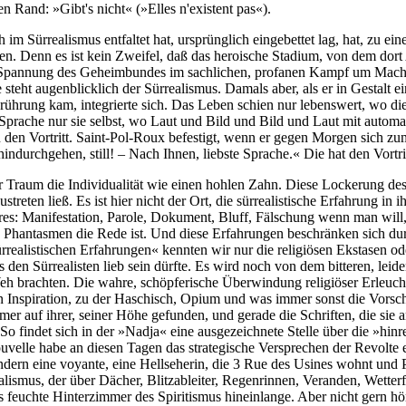
 Rand: »Gibt's nicht« (»Elles n'existent pas«).
 im Sürrealismus entfaltet hat, ursprünglich eingebettet lag, hat, zu ei
en. Denn es ist kein Zweifel, daß das heroische Stadium, von dem dort A
pannung des Geheimbundes im sachlichen, profanen Kampf um Macht un
steht augenblicklich der Sürrealismus. Damals aber, als er in Gestalt e
Berührung kam, integrierte sich. Das Leben schien nur lebenswert, wo d
 Sprache nur sie selbst, wo Laut und Bild und Bild und Laut mit automat
en Vortritt. Saint-Pol-Roux befestigt, wenn er gegen Morgen sich zum Sc
hindurchgehen, still! – Nach Ihnen, liebste Sprache.« Die hat den Vortrit
Traum die Individualität wie einen hohlen Zahn. Diese Lockerung des 
eten ließ. Es ist hier nicht der Ort, die sürrealistische Erfahrung in 
eres: Manifestation, Parole, Dokument, Bluff, Fälschung wenn man will,
 Phantasmen die Rede ist. Und diese Erfahrungen beschränken sich du
ürrealistischen Erfahrungen« kennten wir nur die religiösen Ekstasen o
den Sürrealisten lieb sein dürfte. Es wird noch von dem bitteren, leid
brachten. Die wahre, schöpferische Überwindung religiöser Erleuchtung
hen Inspiration, zu der Haschisch, Opium und was immer sonst die Vors
mmer auf ihrer, seiner Höhe gefunden, und gerade die Schriften, die si
So findet sich in der »Nadja« eine ausgezeichnete Stelle über die »hin
uvelle habe an diesen Tagen das strategische Versprechen der Revolt
ondern eine voyante, eine Hellseherin, die 3 Rue des Usines wohnt und
ismus, der über Dächer, Blitzableiter, Regenrinnen, Veranden, Wetter
s feuchte Hinterzimmer des Spiritismus hineinlange. Aber nicht gern h