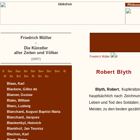
Philos
Home
Impressum
Copyright
A
B
C
D
Friedrich Müller
-
Die Künstler
aller Zeiten und Völker
Friedrich Müller
B
(1857)
|
|
|
|
|
|
|
|
|
Robert Blyth
B
Bar
Bas
Be
Bei
Ben
Ber
Berr
Bi
|
|
|
|
|
|
|
Bl
Bo
Bol
Bor
Br
Bri
Bu
Blaas, Karl
Blackere, Gilles de
Blyth, Robert
, Kupferätz
Blaeser, Gustav
hauptsächlich nach Zeichnu
Blake, William
Leben und Tod des Soldaten; 
Blanc, Ludwig
Meister, zu den besten gezähl
Blanchard, August Baptist Maria
Blanchard, Jacques
Blankertbyl, Heinrich
Blankhof, Jan Teunisz
Blechen, Karl
Bleek, Pieter