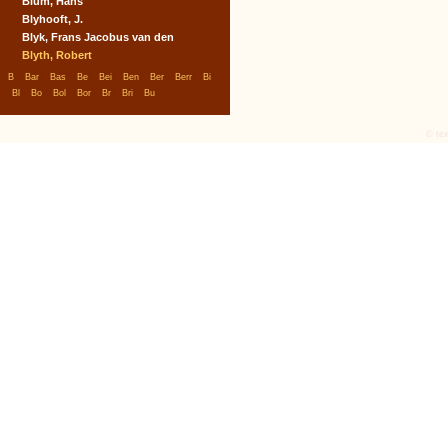
Blüm, Hans
Blyhooft, J.
Blyk, Frans Jacobus van den
Blyth, Robert
|
|
|
|
|
|
|
|
|
B
Bar
Bas
Be
Bei
Ben
Ber
Berr
Bi
|
|
|
|
|
|
|
Bl
Bo
Bol
Bor
Br
Bri
Bu
© tex