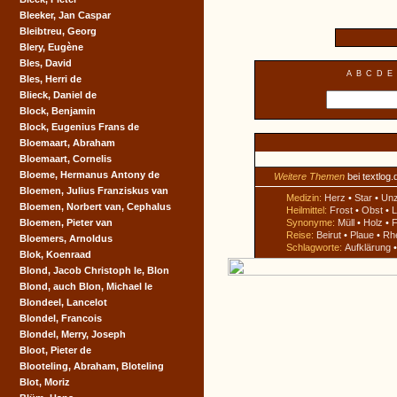
Bleeker, Jan Caspar
Bleibtreu, Georg
Blery, Eugène
Bles, David
A
B
C
D
E
Bles, Herri de
Blieck, Daniel de
Block, Benjamin
Block, Eugenius Frans de
Bloemaart, Abraham
Bloemaart, Cornelis
Bloeme, Hermanus Antony de
Weitere Themen
bei textlog.
Bloemen, Julius Franziskus van
Medizin:
Herz
•
Star
•
Un
Bloemen, Norbert van, Cephalus
Heilmittel:
Frost
•
Obst
•
L
Bloemen, Pieter van
Synonyme:
Müll
•
Holz
•
F
Reise:
Beirut
•
Plaue
•
Rh
Bloemers, Arnoldus
Schlagworte:
Aufklärung
Blok, Koenraad
Blond, Jacob Christoph le, Blon
Blond, auch Blon, Michael le
Blondeel, Lancelot
Blondel, Francois
Blondel, Merry, Joseph
Bloot, Pieter de
Blooteling, Abraham, Bloteling
Blot, Moriz