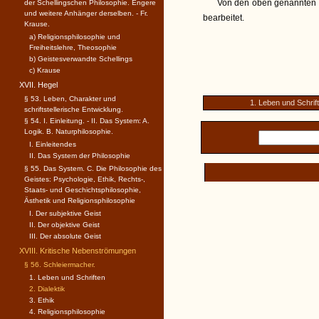
Von den oben genannten v
der Schellingschen Philosophie. Engere
und weitere Anhänger derselben. - Fr.
bearbeitet.
Krause.
a) Religionsphilosophie und
Freiheitslehre, Theosophie
b) Geistesverwandte Schellings
c) Krause
XVII. Hegel
§ 53. Leben, Charakter und
1. Leben und Schrif
schriftstellerische Entwicklung.
§ 54. I. Einleitung. - II. Das System: A.
Logik. B. Naturphilosophie.
I. Einleitendes
II. Das System der Philosophie
§ 55. Das System. C. Die Philosophie des
Geistes: Psychologie, Ethik, Rechts-,
Staats- und Geschichtsphilosophie,
Ästhetik und Religionsphilosophie
I. Der subjektive Geist
II. Der objektive Geist
III. Der absolute Geist
XVIII. Kritische Nebenströmungen
§ 56. Schleiermacher.
1. Leben und Schriften
2. Dialektik
3. Ethik
4. Religionsphilosophie