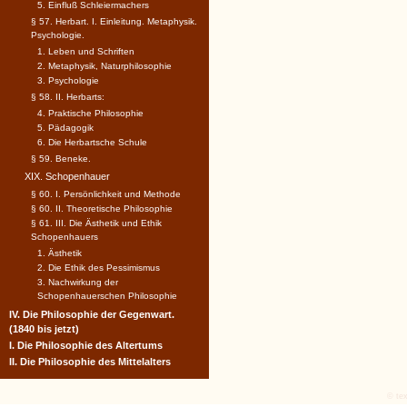
5. Einfluß Schleiermachers
§ 57. Herbart. I. Einleitung. Metaphysik.
Psychologie.
1. Leben und Schriften
2. Metaphysik, Naturphilosophie
3. Psychologie
§ 58. II. Herbarts:
4. Praktische Philosophie
5. Pädagogik
6. Die Herbartsche Schule
§ 59. Beneke.
XIX. Schopenhauer
§ 60. I. Persönlichkeit und Methode
§ 60. II. Theoretische Philosophie
§ 61. III. Die Ästhetik und Ethik
Schopenhauers
1. Ästhetik
2. Die Ethik des Pessimismus
3. Nachwirkung der
Schopenhauerschen Philosophie
IV. Die Philosophie der Gegenwart.
(1840 bis jetzt)
I. Die Philosophie des Altertums
II. Die Philosophie des Mittelalters
© tex