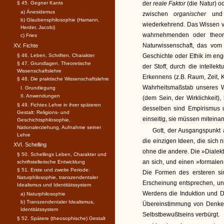
§ 45. Gegner Kants
der
reale Faktor
(die Natur) o
a) Änesidemus
zwischen
organischer
un
b) Glaubensphilosophie (Hamann,
wiederkehrend. Das Wissen vom
Herder, Jacobi)
wahrnehmenden oder theoret
c) Fries
Naturwissenschaft, das vom
XV. Fichte
§ 46. Leben, Schriften, Charakter
Geschichte oder Ethik im eng
§ 47. Grundlagen. Theoretische
der Stoff, durch die intell
Wissenschaftslehre
Erkennens (z.B. Raum, Zeit, K
§ 48. Die praktische Wissenschaftslehre
Wahrheitsmaßstab unseres W
I. Grundlegung
II. Anwendungen
(dem Sein, der Wirklichkeit
§ 49. Fichtes Lehre in ihrer späteren
desselben sind Empirismus u
Gestalt: Religions- und
einseitig, sie müssen mitein
Geschichtsphilosophie,
Nationalerziehung. Aufnahme seiner
Gott, der Ausgangspunkt 
Lehre
die einzigen Ideen, die sich 
XVI. Schelling
ohne die andere. Die »Dialekt
§ 50. Schellings Leben, Charakter und
an sich, und einen »formalen
schriftstellerische Entwicklung
§ 51. Erste und zweite Periode:
Die Formen des ersteren si
Naturphilosophie, transzendentaler
Erscheinung entsprechen, un
Idealismus und Identitätssystem
Werdens die Induktion und D
a) Naturphilosophie
b) Transzendentaler Idealismus,
Übereinstimmung von Denken
Identitätssystem
Selbstbewußtseins verbürgt.
§ 52. Spätere (theosophische) Gestalt