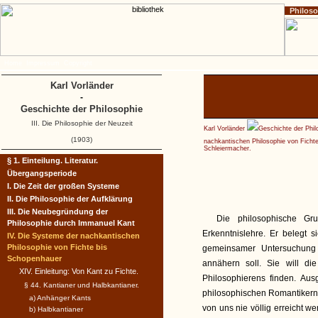
Philos
Home
Impressum
Copyright
Karl Vorländer
-
Geschichte der Philosophie
III. Die Philosophie der Neuzeit
Karl Vorländer
Geschichte der Phil
(1903)
nachkantischen Philosophie von Ficht
Schleiermacher.
§ 1. Einteilung. Literatur.
Übergangsperiode
I. Die Zeit der großen Systeme
II. Die Philosophie der Aufklärung
III. Die Neubegründung der
Die philosophische Gru
Philosophie durch Immanuel Kant
Erkenntnislehre. Er belegt
IV. Die Systeme der nachkantischen
Philosophie von Fichte bis
gemeinsamer Untersuchung
Schopenhauer
annähern soll. Sie will di
XIV. Einleitung: Von Kant zu Fichte.
Philosophierens finden. Aus
§ 44. Kantianer und Halbkantianer.
philosophischen Romantikern 
a) Anhänger Kants
von uns nie völlig erreicht 
b) Halbkantianer