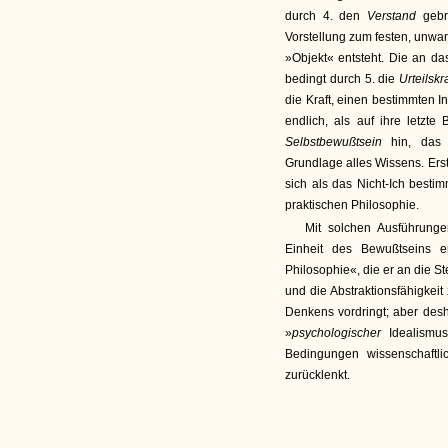
durch 4. den
Verstand
gebr
Vorstellung zum festen, unwan
»Objekt« entsteht. Die an da
bedingt durch 5. die
Urteilskra
die Kraft, einen bestimmten 
endlich, als auf ihre letzt
Selbstbewußtsein
hin, das
Grundlage alles Wissens. Erst 
sich als das Nicht-Ich besti
praktischen Philosophie.
Mit solchen Ausführunge
Einheit des Bewußtseins er
Philosophie«, die er an die Ste
und die Abstraktionsfähigkeit
Denkens vordringt; aber desh
»
psychologischer
Idealismu
Bedingungen wissenschaftl
zurücklenkt.