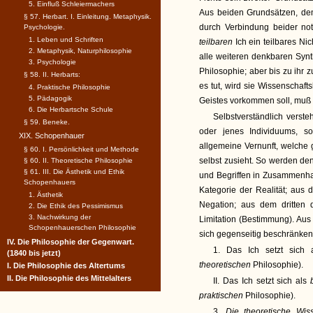
5. Einfluß Schleiermachers
Aus beiden Grundsätzen, dem
§ 57. Herbart. I. Einleitung. Metaphysik.
durch Verbindung beider n
Psychologie.
1. Leben und Schriften
teilbaren
Ich ein teilbares Ni
2. Metaphysik, Naturphilosophie
alle weiteren denkbaren Synt
3. Psychologie
Philosophie; aber bis zu ihr 
§ 58. II. Herbarts:
es tut, wird sie Wissenschaf
4. Praktische Philosophie
5. Pädagogik
Geistes vorkommen soll, muß s
6. Die Herbartsche Schule
Selbstverständlich verste
§ 59. Beneke.
oder jenes Individuums, so
XIX. Schopenhauer
allgemeine Vernunft, welche 
§ 60. I. Persönlichkeit und Methode
selbst zusieht. So werden de
§ 60. II. Theoretische Philosophie
§ 61. III. Die Ästhetik und Ethik
und Begriffen in Zusammenhang
Schopenhauers
Kategorie der Realität; aus
1. Ästhetik
Negation; aus dem dritten 
2. Die Ethik des Pessimismus
3. Nachwirkung der
Limitation (Bestimmung). Aus 
Schopenhauerschen Philosophie
sich gegenseitig beschränke
IV. Die Philosophie der Gegenwart.
1. Das Ich setzt sich
(1840 bis jetzt)
theoretischen
Philosophie).
I. Die Philosophie des Altertums
II. Die Philosophie des Mittelalters
II. Das Ich setzt sich als
praktischen
Philosophie).
3.
Die theoretische Wis