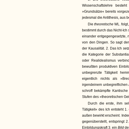
Wissenschaftslehre beste
»Grundsätze« bereits vorgez
jedesmal die Antithesis, aus
Die
theoretische
WL. folgt
bestimmt durch das Nicht-Ich 
einander entgegengesetzte, n
von den Dingen. So sagt der
der Kausalität. 2. Das Ich
set
die Kategorie der Substantia
oder Realidealismus verbind
bewußten produktiven Einbild
unbegrenzte Tätigkeit hem
eigentlich nichts als »Br
irgendeinem unbegreiflichen 
schroff bekämpfte Kantische
Stufen des »theoretischen Gei
Durch die erste, ihm se
Tätigkeit« des Ich entsteht 1.
außen bewirkt erscheint. Indem
gegenüberstellt, entspringt 2
Einbildungskraft 3. ein
Bild
de