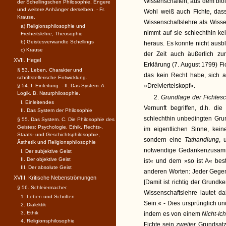
Wissenschaften, aus dem blo
der Schellingschen Philosophie. Engere
und weitere Anhänger derselben. - Fr.
Wohl weiß auch Fichte, dass
Krause.
Wissenschaftslehre als Wisse
a) Religionsphilosophie und
nimmt auf sie schlechthin ke
Freiheitslehre, Theosophie
b) Geistesverwandte Schellings
heraus. Es konnte nicht ausb
c) Krause
der Zeit auch äußerlich zu
XVII. Hegel
Erklärung (7. August 1799) Fi
§ 53. Leben, Charakter und
das kein Recht habe, sich a
schriftstellerische Entwicklung.
»Dreiviertelskopf«.
§ 54. I. Einleitung. - II. Das System: A.
Logik. B. Naturphilosophie.
2.
Grundlage der Fichtes
I. Einleitendes
Vernunft begriffen, d.h. di
II. Das System der Philosophie
schlechthin unbedingten Grun
§ 55. Das System. C. Die Philosophie des
Geistes: Psychologie, Ethik, Rechts-,
im eigentlichen Sinne, kei
Staats- und Geschichtsphilosophie,
sondern eine
Tathandlung
, 
Ästhetik und Religionsphilosophie
notwendige Gedankenzusamm
I. Der subjektive Geist
II. Der objektive Geist
ist« und dem »so ist A« best
III. Der absolute Geist
anderen Worten: Jeder Gegens
XVIII. Kritische Nebenströmungen
[Damit ist richtig der Grundk
§ 56. Schleiermacher.
Wissenschaftslehre lautet da
1. Leben und Schriften
Sein.« - Dies ursprünglich u
2. Dialektik
3. Ethik
indem es von einem
Nicht-Ic
4. Religionsphilosophie
Fichte sein
zweiter
Grundsatz