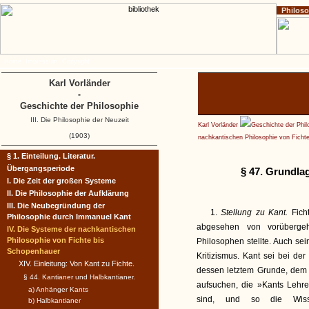
Philos
Home
Impressum
Copyright
Karl Vorländer
-
Geschichte der Philosophie
III. Die Philosophie der Neuzeit
Karl Vorländer
Geschichte der Phil
(1903)
nachkantischen Philosophie von Ficht
§ 1. Einteilung. Literatur.
Übergangsperiode
§ 47. Grundla
I. Die Zeit der großen Systeme
II. Die Philosophie der Aufklärung
III. Die Neubegründung der
1.
Stellung zu Kant.
Fich
Philosophie durch Immanuel Kant
abgesehen von vorüberg
IV. Die Systeme der nachkantischen
Philosophie von Fichte bis
Philosophen stellte. Auch sei
Schopenhauer
Kritizismus. Kant sei bei d
XIV. Einleitung: Von Kant zu Fichte.
dessen letztem Grunde, dem r
§ 44. Kantianer und Halbkantianer.
aufsuchen, die »Kants Lehre
a) Anhänger Kants
sind, und so die Wisse
b) Halbkantianer