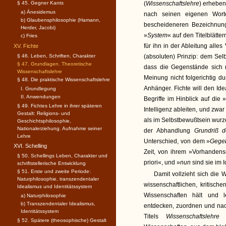
§ 45. Gegner Kants
(
Wissenschaftslehre
) erheben
a) Änesidemus
nach seinen eigenen Worte
b) Glaubensphilosophie (Hamann,
bescheideneren Bezeichnun
Herder, Jacobi)
»
System
« auf den Titelblätt
c) Fries
für ihn in der Ableitung all
XV. Fichte
§ 46. Leben, Schriften, Charakter
(absoluten) Prinzip: dem Selb
§ 47. Grundlagen. Theoretische
dass die Gegenstände sich 
Wissenschaftslehre
Meinung nicht folgerichtig d
§ 48. Die praktische Wissenschaftslehre
Anhänger. Fichte will den I
I. Grundlegung
II. Anwendungen
Begriffe im Hinblick auf di
§ 49. Fichtes Lehre in ihrer späteren
Intelligenz ableiten, und zwar
Gestalt: Religions- und
als im Selbstbewußtsein wurz
Geschichtsphilosophie,
Nationalerziehung. Aufnahme seiner
der Abhandlung
Grundriß 
Lehre
Unterschied, von dem »
Gege
XVI. Schelling
Zeit, von ihrem »Vorhandense
§ 50. Schellings Leben, Charakter und
priori«, und »
nun
sind sie im 
schriftstellerische Entwicklung
§ 51. Erste und zweite Periode:
Damit vollzieht sich di
Naturphilosophie, transzendentaler
wissenschaftlichen, kritisch
Idealismus und Identitätssystem
Wissenschaften hält und 
a) Naturphilosophie
b) Transzendentaler Idealismus,
entdecken, zuordnen und nach
Identitätssystem
Titels
Wissenschaftslehr
§ 52. Spätere (theosophische) Gestalt