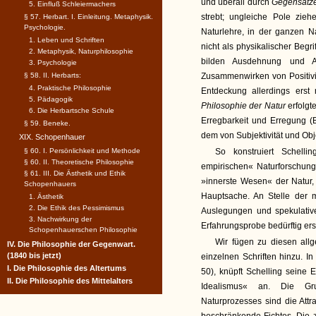
und überall durch
Gegensätz
5. Einfluß Schleiermachers
strebt; ungleiche Pole zieh
§ 57. Herbart. I. Einleitung. Metaphysik.
Psychologie.
Naturlehre, in der ganzen N
1. Leben und Schriften
nicht als physikalischer Begri
2. Metaphysik, Naturphilosophie
bilden Ausdehnung und 
3. Psychologie
§ 58. II. Herbarts:
Zusammenwirken von Positivitä
4. Praktische Philosophie
Entdeckung allerdings ers
5. Pädagogik
Philosophie der Natur
erfolgt
6. Die Herbartsche Schule
Erregbarkeit und Erregung (
§ 59. Beneke.
dem von Subjektivität und Obje
XIX. Schopenhauer
§ 60. I. Persönlichkeit und Methode
So konstruiert Schelli
§ 60. II. Theoretische Philosophie
empirischen« Naturforschung
§ 61. III. Die Ästhetik und Ethik
»innerste Wesen« der Natur,
Schopenhauers
Hauptsache. An Stelle der m
1. Ästhetik
2. Die Ethik des Pessimismus
Auslegungen und spekulative
3. Nachwirkung der
Erfahrungsprobe bedürftig er
Schopenhauerschen Philosophie
Wir fügen zu diesen al
IV. Die Philosophie der Gegenwart.
(1840 bis jetzt)
einzelnen Schriften hinzu. In
I. Die Philosophie des Altertums
50), knüpft Schelling seine
II. Die Philosophie des Mittelalters
Idealismus« an. Die Gr
Naturprozesses sind die Attr