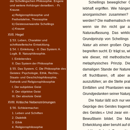
der Schellingschen Philosophie. Engere
Schellings beweglicher
und weitere Anhänger derselben. - Fr.
lebhaft ergriffen. Wie häng
Krause.
anorganischen zusammen?
a) Religionsphilosophie und
Freiheitslehre, Theosophie
werden? Die mathematisch-mec
b) Geistesverwandte Schellings
wenn sie ihn nicht gar ab
c) Krause
Naturauffassung. Das wirkl
XVII. Hegel
Grundprinzip von Schellings
§ 53. Leben, Charakter und
schriftstellerische Entwicklung.
Natur als einen
großen
Org
§ 54. I. Einleitung. - II. Das System: A.
begreifen sucht. Er trägt so, w
Logik. B. Naturphilosophie.
wie dieser, mit methodischer
I. Einleitendes
metaphysisches Prinzip. Di
II. Das System der Philosophie
§ 55. Das System. C. Die Philosophie des
damaligen Stande der Naturer
Geistes: Psychologie, Ethik, Rechts-,
oft fruchtbaren, oft aber
Staats- und Geschichtsphilosophie,
auszufüllen; an die Stelle pr
Ästhetik und Religionsphilosophie
I. Der subjektive Geist
Einfällen und Phantasien wa
II. Der objektive Geist
Grundgedanken
seiner Natur
III. Der absolute Geist
Die Natur läßt sich nur ver
XVIII. Kritische Nebenströmungen
Gepräge des Geistes tragend
§ 56. Schleiermacher.
des Geistes.« Und zwar ein 
1. Leben und Schriften
2. Dialektik
Bewußtsein bildet. Die Mat
3. Ethik
Entwicklung aber beruht auf d
4. Religionsphilosophie