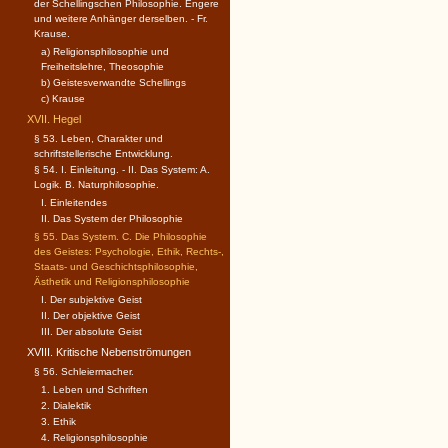
der Schellingschen Philosophie. Engere
und weitere Anhänger derselben. - Fr.
Krause.
a) Religionsphilosophie und
Freiheitslehre, Theosophie
b) Geistesverwandte Schellings
c) Krause
XVII. Hegel
§ 53. Leben, Charakter und
schriftstellerische Entwicklung.
§ 54. I. Einleitung. - II. Das System: A.
Logik. B. Naturphilosophie.
I. Einleitendes
II. Das System der Philosophie
§ 55. Das System. C. Die Philosophie
des Geistes: Psychologie, Ethik, Rechts-,
Staats- und Geschichtsphilosophie,
Ästhetik und Religionsphilosophie
I. Der subjektive Geist
II. Der objektive Geist
III. Der absolute Geist
XVIII. Kritische Nebenströmungen
§ 56. Schleiermacher.
1. Leben und Schriften
2. Dialektik
3. Ethik
4. Religionsphilosophie