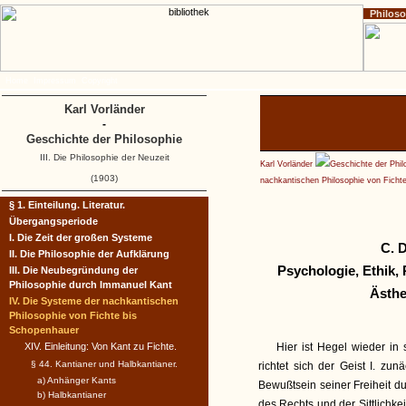
Philos
Home
Impressum
Copyright
Karl Vorländer
-
Geschichte der Philosophie
III. Die Philosophie der Neuzeit
Karl Vorländer
Geschichte der Phil
(1903)
nachkantischen Philosophie von Ficht
§ 1. Einteilung. Literatur.
Übergangsperiode
I. Die Zeit der großen Systeme
C. 
II. Die Philosophie der Aufklärung
Psychologie, Ethik,
III. Die Neubegründung der
Philosophie durch Immanuel Kant
Ästhe
IV. Die Systeme der nachkantischen
Philosophie von Fichte bis
Schopenhauer
XIV. Einleitung: Von Kant zu Fichte.
Hier ist Hegel wieder in
§ 44. Kantianer und Halbkantianer.
richtet sich der Geist I. zunä
a) Anhänger Kants
Bewußtsein seiner Freiheit dur
b) Halbkantianer
des Rechts und der Sittlichkeit