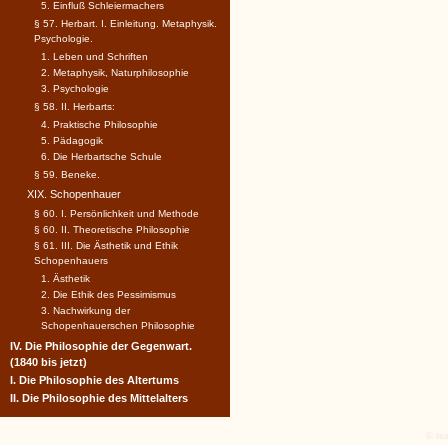
5. Einfluß Schleiermachers
§ 57. Herbart. I. Einleitung. Metaphysik.
Psychologie.
1. Leben und Schriften
2. Metaphysik, Naturphilosophie
3. Psychologie
§ 58. II. Herbarts:
4. Praktische Philosophie
5. Pädagogik
6. Die Herbartsche Schule
§ 59. Beneke.
XIX. Schopenhauer
§ 60. I. Persönlichkeit und Methode
§ 60. II. Theoretische Philosophie
§ 61. III. Die Ästhetik und Ethik
Schopenhauers
1. Ästhetik
2. Die Ethik des Pessimismus
3. Nachwirkung der
Schopenhauerschen Philosophie
IV. Die Philosophie der Gegenwart.
(1840 bis jetzt)
I. Die Philosophie des Altertums
II. Die Philosophie des Mittelalters
© tex