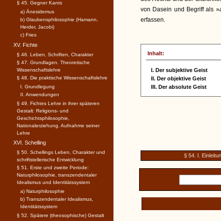
§ 45. Gegner Kants
von Dasein und Begriff als »
a) Änesidemus
erfassen.
b) Glaubensphilosophie (Hamann,
Herder, Jacobi)
c) Fries
XV. Fichte
Inhalt:
§ 46. Leben, Schriften, Charakter
§ 47. Grundlagen. Theoretische
Wissenschaftslehre
I. Der subjektive Geist
§ 48. Die praktische Wissenschaftslehre
II. Der objektive Geist
I. Grundlegung
III. Der absolute Geist
II. Anwendungen
§ 49. Fichtes Lehre in ihrer späteren
Gestalt: Religions- und
Geschichtsphilosophie,
Nationalerziehung. Aufnahme seiner
Lehre
XVI. Schelling
§ 50. Schellings Leben, Charakter und
§ 54. I. Einleit
schriftstellerische Entwicklung
§ 51. Erste und zweite Periode:
Naturphilosophie, transzendentaler
Idealismus und Identitätssystem
a) Naturphilosophie
b) Transzendentaler Idealismus,
Identitätssystem
§ 52. Spätere (theosophische) Gestalt