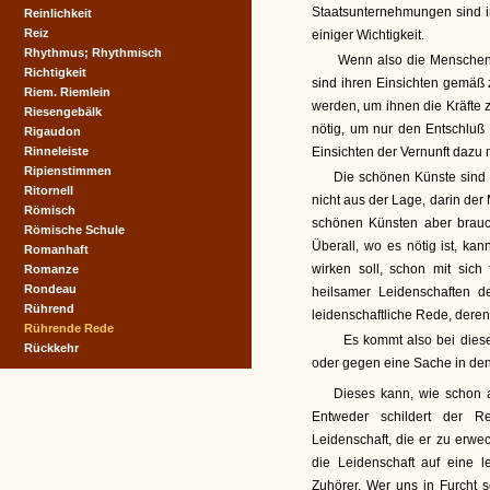
Staatsunternehmungen sind i
Reinlichkeit
Reiz
einiger Wichtigkeit.
Rhythmus; Rhythmisch
Wenn also die Menschen z
Richtigkeit
sind ihren Einsichten gemäß 
Riem. Riemlein
werden, um ihnen die Kräfte 
Riesengebälk
nötig, um nur den Entschluß
Rigaudon
Rinneleiste
Einsichten der Vernunft dazu ni
Ripienstimmen
Die schönen Künste sind 
Ritornell
nicht aus der Lage, darin der
Römisch
schönen Künsten aber brauc
Römische Schule
Überall, wo es nötig ist, ka
Romanhaft
wirken soll, schon mit sich
Romanze
Rondeau
heilsamer Leidenschaften d
Rührend
leidenschaftliche Rede, deren
Rührende Rede
Es kommt also bei dieser
Rückkehr
oder gegen eine Sache in de
Dieses kann, wie schon
Entweder schildert der 
Leidenschaft, die er zu erwec
die Leidenschaft auf eine 
Zuhörer. Wer uns in Furcht 