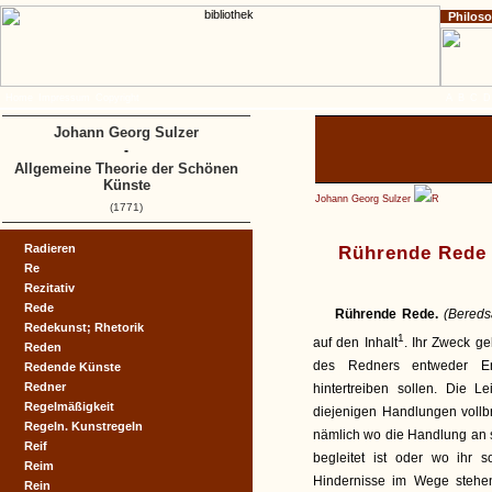
Philos
Home
Impressum
Copyright
A
B
C
D
Johann Georg Sulzer
-
Allgemeine Theorie der Schönen
Künste
Johann Georg Sulzer
R
(1771)
Radieren
Rührende Rede
Re
Rezitativ
Rede
Rührende Rede.
(Bereds
Redekunst; Rhetorik
1
auf den Inhalt
. Ihr Zweck ge
Reden
des Redners entweder En
Redende Künste
Redner
hintertreiben sollen. Die L
Regelmäßigkeit
diejenigen Handlungen vollbr
Regeln. Kunstregeln
nämlich wo die Handlung an 
Reif
begleitet ist oder wo ihr
Reim
Hindernisse im Wege stehen.
Rein