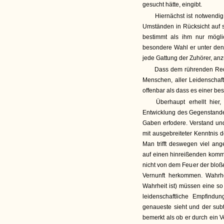
gesucht hätte, eingibt.
Hiernächst ist notwendi
Umständen in Rücksicht auf s
bestimmt als ihm nur möglic
besondere Wahl er unter den m
jede Gattung der Zuhörer, anz
Dass dem rührenden Red
Menschen, aller Leidenschaft
offenbar als dass es einer b
Überhaupt erhellt hier
Entwicklung des Gegenstande
Gaben erfodere. Verstand un
mit ausgebreiteter Kenntnis
Man trifft deswegen viel an
auf einen hinreißenden kom
nicht von dem Feuer der bloß
Vernunft herkommen. Wahrhe
Wahrheit ist) müssen eine so
leidenschaftliche Empfindu
genaueste sieht und der subti
bemerkt als ob er durch ein 