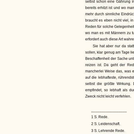
selbst schon eine Gährung i
bereits erhitzt ist und wo ma
mehr durch sinnliche Eindrück
braucht es eben nicht viel,
Reden für solche Gelegenheit
wo man es mit Männern zu tun
erfordert auch diese Art wahr
Sie hat aber nur da stat
sollen, klar genug am Tage li
Beschaffenheit der Sache unt
reizen ist. Da geht der Re
mancherlei Weise das, was er
auf die lebhafteste, rührends
selbst die größte Wirkung
empfindet, so lebhaft als d
Zweck nicht leicht verfehlen.
_________________
1 S. Rede.
2 S. Leidenschaft.
3 S. Lehrende Rede.