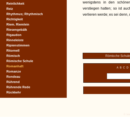
wenigstens in den schöne
Reinlichkeit
verstiegen hatten; so ist au
Reiz
Rhythmus; Rhythmisch
verlieren werde; es sei denn,
Richtigkeit
Riem. Riemlein
Riesengebälk
Rigaudon
Rinneleiste
Ripienstimmen
Ritornell
Römisch
Römische Schule
Römische Schule
Romanhaft
A
B
C
D
Romanze
Rondeau
Rührend
Rührende Rede
Rückkehr
© tex