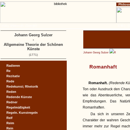
Philos
Home
Impressum
Copyright
A
B
C
D
Johann Georg Sulzer
-
Allgemeine Theorie der Schönen
Künste
Johann Georg Sulzer
R
(1771)
Radieren
Romanhaft
Re
Rezitativ
Rede
Romanhaft.
(Redende Kü
Redekunst; Rhetorik
Ton oder Ausdruck den Chara
Reden
wie das Abenteuerliche, v
Redende Künste
Empfindungen. Das Natürl
Redner
Romanhaften.
Regelmäßigkeit
Regeln. Kunstregeln
Da sich in unseren Zei
Reif
Charakter der wahren Geschi
Reim
immer mehr zur Regel mache
Rein