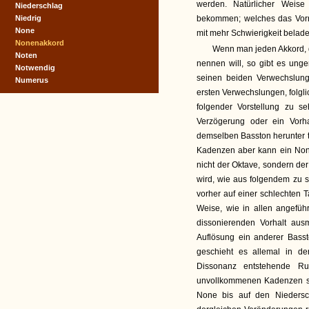
werden. Natürlicher Weise
Niederschlag
Niedrig
bekommen; welches das Vorne
None
mit mehr Schwierigkeit beladen
Nonenakkord
Wenn man jeden Akkord, 
Noten
nennen will, so gibt es ung
Notwendig
seinen beiden Verwechslung
Numerus
ersten Verwechslungen, folgl
folgender Vorstellung zu se
Verzögerung oder ein Vorha
demselben Basston herunter tr
Kadenzen aber kann ein Non
nicht der Oktave, sondern de
wird, wie aus folgendem zu 
vorher auf einer schlechten T
Weise, wie in allen angefüh
dissonierenden Vorhalt aus
Auflösung ein anderer Bassto
geschieht es allemal in de
Dissonanz entstehende Ru
unvollkommenen Kadenzen sta
None bis auf den Niedersch