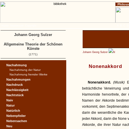
Philos
Home
Impressum
Copyright
A
B
C
D
Johann Georg Sulzer
-
Allgemeine Theorie der Schönen
Künste
Johann Georg Sulzer
N
(1771)
Nachahmung
Nonenakkord
Nachahmung der Natur
Nachahmung fremder Werke
Nachahmungen
Nonenakkord.
(Musik)
E
Nachdruck
beträchtliche Verwirrung un
Nachlässigkeit
Harmoniste hervortrete, der
Nachtstück
Naiv
Namen der Akkorde bestimme
Natur
vorkommt, den Septimenakko
Natürlich
darin die wesentliche die Ka
Nebenpfeiler
jeder Akkord, darin die None
Nebensachen
Akkorde, die ihrer Natur na
Neu