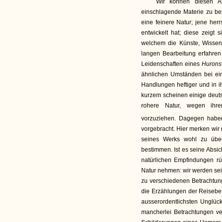
Wir können diesen Arti
einschlagende Materie zu ber
eine feinere Natur; jene her
entwickelt hat; diese zeig
welchem die Künste, Wissens
langen Bearbeitung erfahren 
Leidenschaften eines
Huron
ähnlichen Umständen bei ei
Handlungen heftiger und in ih
kurzem scheinen einige deuts
rohere Natur, wegen ihre
vorzuziehen. Dagegen habe
vorgebracht. Hier merken wir
seines Werks wohl zu übe
bestimmen. Ist es seine Absi
natürlichen Empfindungen rü
Natur nehmen: wir werden se
zu verschiedenen Betrachtun
die Erzählungen der Reisebes
ausserordentlichsten Unglüc
mancherlei Betrachtungen ve