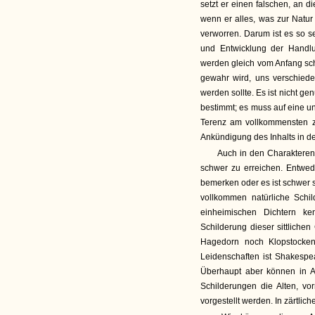
setzt er einen falschen, an di
wenn er alles, was zur Natur 
verworren. Darum ist es so 
und Entwicklung der Handlu
werden gleich vom Anfang sc
gewahr wird, uns verschied
werden sollte. Es ist nicht g
bestimmt; es muss auf eine 
Terenz am vollkommensten zu
Ankündigung des Inhalts in d
Auch in den Charakteren,
schwer zu erreichen. Entwed
bemerken oder es ist schwer s
vollkommen natürliche Schi
einheimischen Dichtern k
Schilderung dieser sittliche
Hagedorn noch Klopstocken 
Leidenschaften ist Shakespear
Überhaupt aber können in Ab
Schilderungen die Alten, v
vorgestellt werden. In zärtli