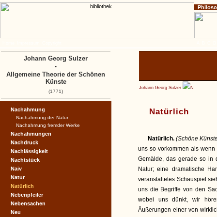
Philos
Home
Impressum
Copyright
A
B
C
D
Johann Georg Sulzer
-
Allgemeine Theorie der Schönen
Künste
Johann Georg Sulzer
N
(1771)
Nachahmung
Natürlich
Nachahmung der Natur
Nachahmung fremder Werke
Nachahmungen
Natürlich.
(Schöne Künst
Nachdruck
uns so vorkommen als wenn s
Nachlässigkeit
Gemälde, das gerade so in d
Nachtstück
Naiv
Natur; eine dramatische Ha
Natur
veranstaltetes Schauspiel sie
Natürlich
uns die Begriffe von den Sa
Nebenpfeiler
wobei uns dünkt, wir höre
Nebensachen
Äußerungen einer von wirkli
Neu