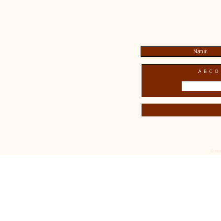
Natur
A
B
C
D
© tex