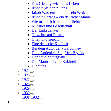
Das Gleichgewicht des Lebens
Rudolf Steiner in Paris
Jakob Wassermann und sein Werk
Rudolf Herzog – ein deutscher Mann
Wie mache ich mich unbeliebt?
Künstler und Gesellschaft
Der Linksdenker
Gewehre auf Reisen
Unamuno spricht
Eine deutsche Kindheit
Bei dem Autor der »Garçonne«
Dem Andenken Siegfried Brycks
Der neue Zeitungsstil
Der Mann auf dem Kabinett
Dichtung
1925
1926
1927
1928
1929
1930
1931-1932