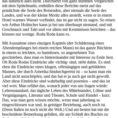
das natürlich alles nicht. Durchsetzt von ganz dummen Vergleichen
mit dem Spittelmarkt, enthüllen diese Berichte meist auf das
peinlichste die Seele des Reisenden, aber niemals die Seele des
Landes, und was der kleine Moritz alles anstellt, wenn er in einem
Hotel warmes Wasser vorfindet, das ist gar nicht zu sagen. So reisen
wie Arthur Holitscher kann ja bei uns überhaupt niemand, und mit
Geschmack und Takt und vor allem mit Kenntnissen berichten – das
können nur wenige. Roda Roda kann es.
Mit Ausnahme eines einzigen Kapitels (der Schilderung eines
Abendempfanges bei einem reichen Mann) ist das ganze Büchlein
in einem so leichten, so harmlosen, so angenehmen Ton
geschrieben, dass man es hintereinander mit Interesse zu Ende liest.
Ob Roda Rodas Eindrücke alle ›richtig‹ sind, steht dahin. Es sind
eben die Eindrücke eines klugen, offenäugigen und gebildeten
Mannes, der durch Amerika hindurchgereist ist – so kann man ein
Land nicht ausschöpfen, und das hat er ja auch gar nicht gewollt.
Aber diese Eindrücke sind wahrhaftig und posenlos – und das ist
viel wert. Man erfährt das, wonach jeder von uns fragen würde:
Lebensstandard, das tägliche Leben des Mittelstandes, Löhne und
Vergnügungen, Literatur und Theater, Schule und Handel – kurz:
Das, was man gern wissen möchte, wenn man jahrelang so
eingeschlossen war und, in geistiger Beziehung, auch noch ist.
(Denn Italien ist noch nicht die Welt.) Und am besten hat mir die
bescheidene Bemerkung gefallen, die am Schluß des Buches zu