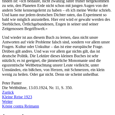
finden ist: »Ich bedaure, nicht zwanzig Jahre früher hergekommen
zu sein, den Planeten Erde nicht schon mit jungen Augen von der
andern Seite kennengelernt zu haben – eh ich meine Werke schrieb.
Und kann nur jedem deutschen Dichter raten, das Experiment so
bald wie möglich anzustellen. Hier erst wird er gewahr werden des
Sterblichen, Örtlichgebundenen, Engen in seiner und seiner
Zeitgenossen Begriffswelt.«
Und wieder ist aus diesem Buch zu lernen, dass nicht unsre
Antworten auf viele Probleme falsch sind, sondern vor allem unsre
Fragen. Kultur oder Unkultur – das ist eine europäische Frage.
Drüben gilt andres. Und was vor allem gar nichts gilt, das ist
deutsche Politik. Die Lektüre dieses kleinen Buches ist sehr
nützlich; es ist geeignet, die jämmerliche Monomanie und die
egozentrische Weltbetrachtung unsrer Leute vielleicht, unter
Umständen, ein bißchen, von Herzen, mit Schmerzen, ein klein
wenig zu heilen. Oder gar nicht. Denn sie scheint unheilbar.
Peter Panter
Die Weltbühne, 13.03.1924, Nr. 11, S. 350.
Zurück
Kleine Reise 1923
Weiter
König contra Reimann