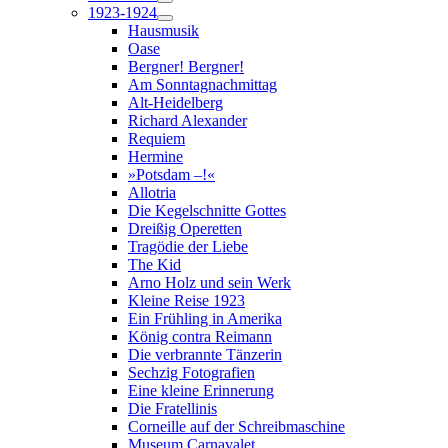
1923-1924
Hausmusik
Oase
Bergner! Bergner!
Am Sonntagnachmittag
Alt-Heidelberg
Richard Alexander
Requiem
Hermine
»Potsdam –!«
Allotria
Die Kegelschnitte Gottes
Dreißig Operetten
Tragödie der Liebe
The Kid
Arno Holz und sein Werk
Kleine Reise 1923
Ein Frühling in Amerika
König contra Reimann
Die verbrannte Tänzerin
Sechzig Fotografien
Eine kleine Erinnerung
Die Fratellinis
Corneille auf der Schreibmaschine
Museum Carnavalet