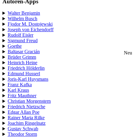
Autoren-Apps
Walter Benjamin
Wilhelm Busch
Fjodor M. Dostojewski
Joseph von Eichendorff
Rudolf Eisler
Sigmund Freud
Goethe
Baltasar Gracián
Neu
Brüder Grimm
Heinrich Heine
Friedrich Hölderlin
Edmund Husserl
Joris-Karl Huysmans
Franz Kafka
Karl Kraus
Fritz Mauthner
Christian Morgenstern
Friedrich Nietzsche
Edgar Allan Poe
Rainer Maria Rilke
Joachim Ringelnatz
Gustav Schwab
Theodor Storm