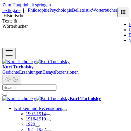
Zum Hauptinhalt springen
Philosophie
Psychologie
Belletristik
Wörterbücher
textlog.de
❘
Historische
Texte &
P
Wörterbücher
P
B
Kurt Tucholsky
Gedichte
Erzählungen
Essays
Rezensionen
Kurt Tucholsky
Kritiken und Rezensionen
1907-1914
1916-1919
1920
1921-1922