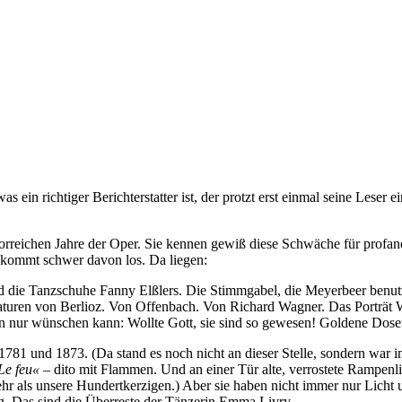
s ein richtiger Berichterstatter ist, der protzt erst einmal seine Leser e
glorreichen Jahre der Oper. Sie kennen gewiß diese Schwäche für prof
 kommt schwer davon los. Da liegen:
e Tanzschuhe Fanny Elßlers. Die Stimmgabel, die Meyerbeer benutzt ha
katuren von Berlioz. Von Offenbach. Von Richard Wagner. Das Porträt 
an nur wünschen kann: Wollte Gott, sie sind so gewesen! Goldene Dose
781 und 1873. (Da stand es noch nicht an dieser Stelle, sondern war
Le feu«
– dito mit Flammen. Und an einer Tür alte, verrostete Rampenlic
mehr als unsere Hundertkerzigen.) Aber sie haben nicht immer nur Licht
rg. Das sind die Überreste der Tänzerin Emma Livry.