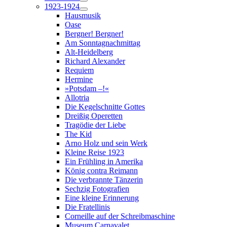
1923-1924
Hausmusik
Oase
Bergner! Bergner!
Am Sonntagnachmittag
Alt-Heidelberg
Richard Alexander
Requiem
Hermine
»Potsdam –!«
Allotria
Die Kegelschnitte Gottes
Dreißig Operetten
Tragödie der Liebe
The Kid
Arno Holz und sein Werk
Kleine Reise 1923
Ein Frühling in Amerika
König contra Reimann
Die verbrannte Tänzerin
Sechzig Fotografien
Eine kleine Erinnerung
Die Fratellinis
Corneille auf der Schreibmaschine
Museum Carnavalet