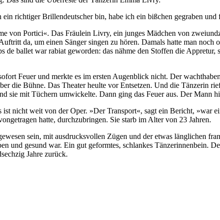
ein richtiger Brillendeutscher bin, habe ich ein bißchen gegraben und
on Portici«. Das Fräulein Livry, ein junges Mädchen von zweiundzwa
Auftritt da, um einen Sänger singen zu hören. Damals hatte man noch 
 de ballet war rabiat geworden: das nähme den Stoffen die Appretur, so
sofort Feuer und merkte es im ersten Augenblick nicht. Der wachthabend
 über die Bühne. Das Theater heulte vor Entsetzen. Und die Tänzerin r
 und sie mit Tüchern umwickelte. Dann ging das Feuer aus. Der Mann hie
st nicht weit von der Oper. »Der Transport«, sagt ein Bericht, »war ein 
vongetragen hatte, durchzubringen. Sie starb im Alter von 23 Jahren.
e gewesen sein, mit ausdrucksvollen Zügen und der etwas länglichen fr
eben und gesund war. Ein gut geformtes, schlankes Tänzerinnenbein. Der
dsechzig Jahre zurück.