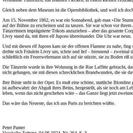
Gleich neben dem Museum ist die Opernbibliothek, und weil ich doch 
Am 15. November 1862, es war ein Sonnabend, gab man »Die Stumme v
auf der Bühne zu erscheinen und zu tanzen. Sie war schon vor ihrem 
Tänzerinnen imprägnierte Trikots anzuziehen – aber das gesamte Corps
Livry stand da, mit ihren elf Jupons übereinander. Die Uhr war neun.
Und mit diesen elf Jupons kam sie der offenen Flamme zu nahe, fing 
drehte sich Fräulein Livry um, schrie und lief – brennend – zweimal
schließlich ein Feuerwehrmann sich auf sie stürzte, sie zu Boden riß
Die Tänzerin wurde in ihre Wohnung in die Rue Laffitte gebracht, das i
nicht gelungen, sie mit diesen schrecklichen Brandwunden, die sie da
Ihre Büste steht in der Oper. Es muß eine schöne, stattliche Blondin
ist aufbewahrt: der Abguß ihres Beins, hergestellt, als sie noch am L
leben, wenn das nicht geschehen wäre – das Ganze liegt jetzt zweiun
Das wäre das Neueste, das ich aus Paris zu berichten wüßte.
Peter Panter
Vossische Zeitung, 04.06.1924, Nr. 264, S. 3.