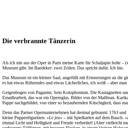
Die verbrannte Tänzerin
Als ich mir aus der Oper in Paris meine Karte für Schaljapin holte – (wa
Museum gibt. Im Baedeker: zwei Zeilen. Das spricht dafür. Ich hin.
Das Museum ist ein kleiner Saal, angefüllt mit Erinnerungen an die 
es hat etwas Rührendes und etwas Lächerliches, ich weiß – aber man
Geigenbogen von Paganini. Sein Kolophonium. Die Kastagnetten und di
Emaillearbeit, das war ein Opernglas. Bilder von der Malibran. Kari
Pappe nachgebildet, von einer so bezaubernden Kitschigkeit, dass m
Denn das Pariser Opernunternehmen hat dreimal gebrannt: 1763 und 1
kleine Puppenfigurinen:
»Le jeu«
– mit Spielkarten auf dem Bauch.
»
einmal Licht und Helligkeit und Freude verbreitet! (Aber vielleicht 
verbrannte Tüllfetzen, mit braunen Flecken, in einem kleinen Holzsa