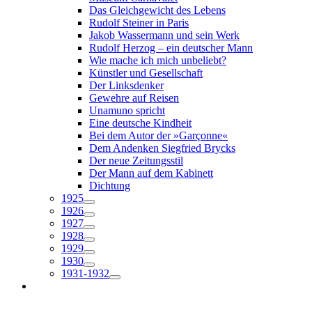
Das Gleichgewicht des Lebens
Rudolf Steiner in Paris
Jakob Wassermann und sein Werk
Rudolf Herzog – ein deutscher Mann
Wie mache ich mich unbeliebt?
Künstler und Gesellschaft
Der Linksdenker
Gewehre auf Reisen
Unamuno spricht
Eine deutsche Kindheit
Bei dem Autor der »Garçonne«
Dem Andenken Siegfried Brycks
Der neue Zeitungsstil
Der Mann auf dem Kabinett
Dichtung
1925
1926
1927
1928
1929
1930
1931-1932