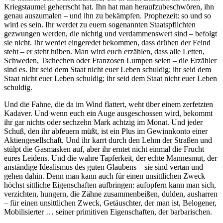
Kriegstaumel geherrscht hat. Ihn hat man heraufzubeschwören, ihn
genau auszumalen – und ihn zu bekämpfen. Prophezeit: so und so
wird es sein. Ihr werdet zu euern sogenannten Staatspflichten
gezwungen werden, die nichtig und verdammenswert sind – befolgt
sie nicht. Ihr werdet eingeredet bekommen, dass drüben der Feind
steht – er steht hüben. Man wird euch erzählen, dass alle Letten,
Schweden, Tschechen oder Franzosen Lumpen seien – die Erzähler
sind es. Ihr seid dem Staat nicht euer Leben schuldig; ihr seid dem
Staat nicht euer Leben schuldig; ihr seid dem Staat nicht euer Leben
schuldig.
Und die Fahne, die da im Wind flattert, weht über einem zerfetzten
Kadaver. Und wenn euch ein Auge ausgeschossen wird, bekommt
ihr gar nichts oder sechzehn Mark achtzig im Monat. Und jeder
Schuß, den ihr abfeuern müßt, ist ein Plus im Gewinnkonto einer
Aktiengesellschaft. Und ihr karrt durch den Lehm der Straßen und
stülpt die Gasmasken auf, aber ihr erntet nicht einmal die Frucht
eures Leidens. Und die wahre Tapferkeit, der echte Mannesmut, der
anständige Idealismus des guten Glaubens – sie sind vertan und
gehen dahin. Denn man kann auch für einen unsittlichen Zweck
höchst sittliche Eigenschaften aufbringen: aufopfern kann man sich,
verzichten, hungern, die Zähne zusammenbeißen, dulden, ausharren
– für einen unsittlichen Zweck, Getäuschter, der man ist, Belogener,
Mobilisierter … seiner primitiven Eigenschaften, der barbarischen.