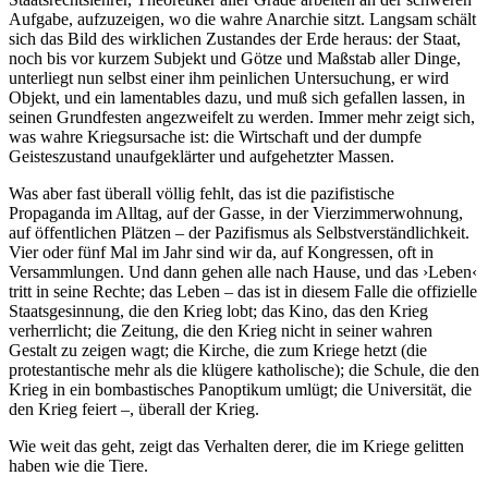
Aufgabe, aufzuzeigen, wo die wahre Anarchie sitzt. Langsam schält
sich das Bild des wirklichen Zustandes der Erde heraus: der Staat,
noch bis vor kurzem Subjekt und Götze und Maßstab aller Dinge,
unterliegt nun selbst einer ihm peinlichen Untersuchung, er wird
Objekt, und ein lamentables dazu, und muß sich gefallen lassen, in
seinen Grundfesten angezweifelt zu werden. Immer mehr zeigt sich,
was wahre Kriegsursache ist: die Wirtschaft und der dumpfe
Geisteszustand unaufgeklärter und aufgehetzter Massen.
Was aber fast überall völlig fehlt, das ist die pazifistische
Propaganda im Alltag, auf der Gasse, in der Vierzimmerwohnung,
auf öffentlichen Plätzen – der Pazifismus als Selbstverständlichkeit.
Vier oder fünf Mal im Jahr sind wir da, auf Kongressen, oft in
Versammlungen. Und dann gehen alle nach Hause, und das ›Leben‹
tritt in seine Rechte; das Leben – das ist in diesem Falle die offizielle
Staatsgesinnung, die den Krieg lobt; das Kino, das den Krieg
verherrlicht; die Zeitung, die den Krieg nicht in seiner wahren
Gestalt zu zeigen wagt; die Kirche, die zum Kriege hetzt (die
protestantische mehr als die klügere katholische); die Schule, die den
Krieg in ein bombastisches Panoptikum umlügt; die Universität, die
den Krieg feiert –, überall der Krieg.
Wie weit das geht, zeigt das Verhalten derer, die im Kriege gelitten
haben wie die Tiere.