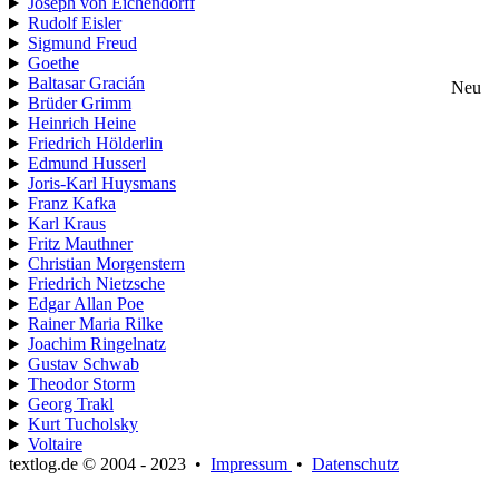
Joseph von Eichendorff
Rudolf Eisler
Sigmund Freud
Goethe
Baltasar Gracián
Neu
Brüder Grimm
Heinrich Heine
Friedrich Hölderlin
Edmund Husserl
Joris-Karl Huysmans
Franz Kafka
Karl Kraus
Fritz Mauthner
Christian Morgenstern
Friedrich Nietzsche
Edgar Allan Poe
Rainer Maria Rilke
Joachim Ringelnatz
Gustav Schwab
Theodor Storm
Georg Trakl
Kurt Tucholsky
Voltaire
textlog.de © 2004 - 2023
•
Impressum
•
Datenschutz