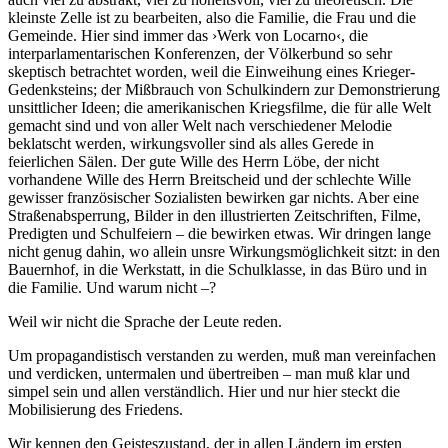
kleinste Zelle ist zu bearbeiten, also die Familie, die Frau und die
Gemeinde. Hier sind immer das ›Werk von Locarno‹, die
interparlamentarischen Konferenzen, der Völkerbund so sehr
skeptisch betrachtet worden, weil die Einweihung eines Krieger-
Gedenksteins; der Mißbrauch von Schulkindern zur Demonstrierung
unsittlicher Ideen; die amerikanischen Kriegsfilme, die für alle Welt
gemacht sind und von aller Welt nach verschiedener Melodie
beklatscht werden, wirkungsvoller sind als alles Gerede in
feierlichen Sälen. Der gute Wille des Herrn Löbe, der nicht
vorhandene Wille des Herrn Breitscheid und der schlechte Wille
gewisser französischer Sozialisten bewirken gar nichts. Aber eine
Straßenabsperrung, Bilder in den illustrierten Zeitschriften, Filme,
Predigten und Schulfeiern – die bewirken etwas. Wir dringen lange
nicht genug dahin, wo allein unsre Wirkungsmöglichkeit sitzt: in den
Bauernhof, in die Werkstatt, in die Schulklasse, in das Büro und in
die Familie. Und warum nicht –?
Weil wir nicht die Sprache der Leute reden.
Um propagandistisch verstanden zu werden, muß man vereinfachen
und verdicken, untermalen und übertreiben – man muß klar und
simpel sein und allen verständlich. Hier und nur hier steckt die
Mobilisierung des Friedens.
Wir kennen den Geisteszustand, der in allen Ländern im ersten