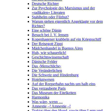
Deutsche Richter
Zur Psychologie des Marxismus und der
»radikalen« Literaten
Stahlhelm oder Filzhut?
Warum stehen eigentlich Angeklagte vor dem
Richter?
Eine schöne Dänin
Besuch bei J. V. Jensen
Kopenhagener krabbeln auf ein Kriegsschiff
Der Reisegott Zippi
Mädchenhandel in Buenos Aires
Huh, wie schauerlich!
Geschichtswissenschaft
Dänische Felder
Das ›Menschliche‹
Die Veränderlichen
Die Schweiz und Hindenburg
Hotelunwesen
Auf der Reeperbahn nachts um halb eins
Das verzauberte Paris
Das Museum der Eitelkeiten
Harmonika
Was wäre, wenn …
Amnestie –! Amnestie –!
Traktat über den Hund, sowie über Lerm und