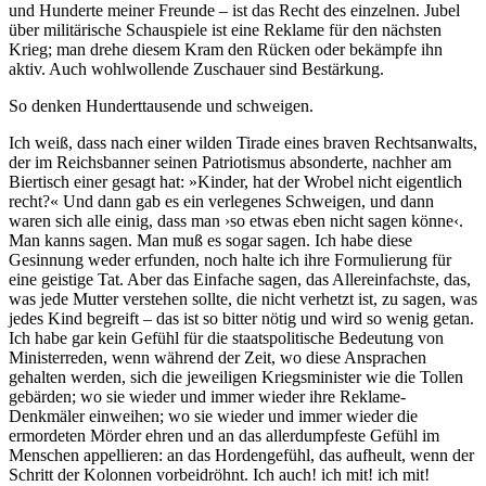
und Hunderte meiner Freunde – ist das Recht des einzelnen. Jubel
über militärische Schauspiele ist eine Reklame für den nächsten
Krieg; man drehe diesem Kram den Rücken oder bekämpfe ihn
aktiv. Auch wohlwollende Zuschauer sind Bestärkung.
So denken Hunderttausende und schweigen.
Ich weiß, dass nach einer wilden Tirade eines braven Rechtsanwalts,
der im Reichsbanner seinen Patriotismus absonderte, nachher am
Biertisch einer gesagt hat: »Kinder, hat der Wrobel nicht eigentlich
recht?« Und dann gab es ein verlegenes Schweigen, und dann
waren sich alle einig, dass man ›so etwas eben nicht sagen könne‹.
Man kanns sagen. Man muß es sogar sagen. Ich habe diese
Gesinnung weder erfunden, noch halte ich ihre Formulierung für
eine geistige Tat. Aber das Einfache sagen, das Allereinfachste, das,
was jede Mutter verstehen sollte, die nicht verhetzt ist, zu sagen, was
jedes Kind begreift – das ist so bitter nötig und wird so wenig getan.
Ich habe gar kein Gefühl für die staatspolitische Bedeutung von
Ministerreden, wenn während der Zeit, wo diese Ansprachen
gehalten werden, sich die jeweiligen Kriegsminister wie die Tollen
gebärden; wo sie wieder und immer wieder ihre Reklame-
Denkmäler einweihen; wo sie wieder und immer wieder die
ermordeten Mörder ehren und an das allerdumpfeste Gefühl im
Menschen appellieren: an das Hordengefühl, das aufheult, wenn der
Schritt der Kolonnen vorbeidröhnt. Ich auch! ich mit! ich mit!