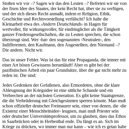
Stoßen wir vor –? Sagen wir das den Leuten –? Befreien wir sie von
der fixen Idee des Staates, der kein Recht hat, über sie zu verfügen,
und der sich dieses Recht anmaßt, indem er Religion, Ethik,
Geschichte und Rechtsvorstellung verfälscht? Ich halte die
Kleinarbeit etwa des
›Andern Deutschlands‹
in Hagen für
wertvoller, für wirkungsvoller, für eindringlicher als die Tätigkeit
ganzer Friedensgesellschaften, die zu Leuten sprechen, die schon
überzeugt sind. Wer ›hat‹ den sogenannten ›Neutralen‹, den
Indifferenten, den Kaufmann, den Angestellten, den Niemand –?
Die andern. Nicht wir.
Das ist unser Fehler. Was ist das für eine Propaganda, die immer mit
einer Art bösen Gewissens herumläuft! Aber es gibt bei der
pazifistischen Arbeit ein paar Grundsätze, über die gar nicht mehr zu
reden ist. Die sind:
Jedes Gedenken der Gefallenen, also Ermordeten, ohne die klare
Ableugnung der Kriegsidee ist eine sittliche Schande und ein
Verbrechen an der nächsten Generation. Es gibt keine Staatsgrenze,
die die Verbrüderung mit Gleichgesinnten sperren könnte. Man muß
schon offizieller deutscher Freimaurer sein, einer von denen, die ›die
Existenz einer Menschheitsidee‹ leugnen, man muß Priester sein
oder deutscher Universitätsprofessor, um zu glauben, dass das Ethos
in Saarbrücken oder in Herbesthal ende. Da fängt es an. Sich im
Kriege zu drücken, wo immer man nur kann – wie ich es getan habe