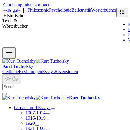
Zum Hauptinhalt springen
Philosophie
Psychologie
Belletristik
Wörterbücher
textlog.de
❘
Historische
Texte &
P
Wörterbücher
P
B
Kurt Tucholsky
Gedichte
Erzählungen
Essays
Rezensionen
Kurt Tucholsky
Glossen und Essays
1907-1914
1916-1919
1920
1921-1922