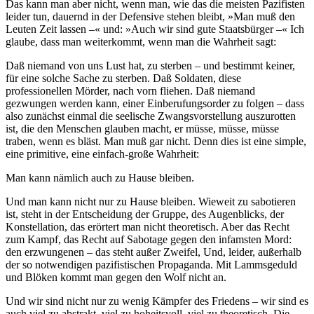
Das kann man aber nicht, wenn man, wie das die meisten Pazifisten
leider tun, dauernd in der Defensive stehen bleibt, »Man muß den
Leuten Zeit lassen –« und: »Auch wir sind gute Staatsbürger –« Ich
glaube, dass man weiterkommt, wenn man die Wahrheit sagt:
Daß niemand von uns Lust hat, zu sterben – und bestimmt keiner,
für eine solche Sache zu sterben. Daß Soldaten, diese
professionellen Mörder, nach vorn fliehen. Daß niemand
gezwungen werden kann, einer Einberufungsorder zu folgen – dass
also zunächst einmal die seelische Zwangsvorstellung auszurotten
ist, die den Menschen glauben macht, er müsse, müsse, müsse
traben, wenn es bläst. Man muß gar nicht. Denn dies ist eine simple,
eine primitive, eine einfach-große Wahrheit:
Man kann nämlich auch zu Hause bleiben.
Und man kann nicht nur zu Hause bleiben. Wieweit zu sabotieren
ist, steht in der Entscheidung der Gruppe, des Augenblicks, der
Konstellation, das erörtert man nicht theoretisch. Aber das Recht
zum Kampf, das Recht auf Sabotage gegen den infamsten Mord:
den erzwungenen – das steht außer Zweifel, Und, leider, außerhalb
der so notwendigen pazifistischen Propaganda. Mit Lammsgeduld
und Blöken kommt man gegen den Wolf nicht an.
Und wir sind nicht nur zu wenig Kämpfer des Friedens – wir sind es
auch viel zu abstrakt, viel zu hoheitsvoll, viel zu theoretisch. Die