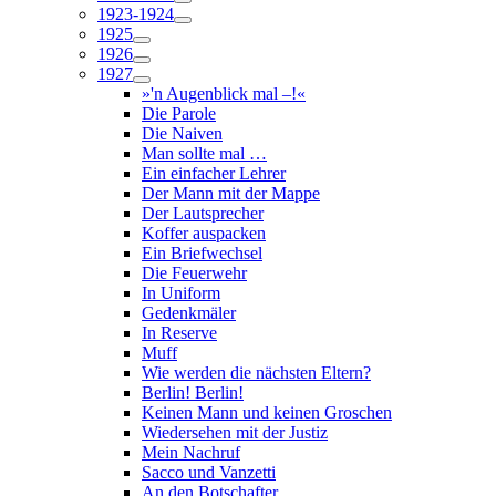
1923-1924
1925
1926
1927
»'n Augenblick mal –!«
Die Parole
Die Naiven
Man sollte mal …
Ein einfacher Lehrer
Der Mann mit der Mappe
Der Lautsprecher
Koffer auspacken
Ein Briefwechsel
Die Feuerwehr
In Uniform
Gedenkmäler
In Reserve
Muff
Wie werden die nächsten Eltern?
Berlin! Berlin!
Keinen Mann und keinen Groschen
Wiedersehen mit der Justiz
Mein Nachruf
Sacco und Vanzetti
An den Botschafter