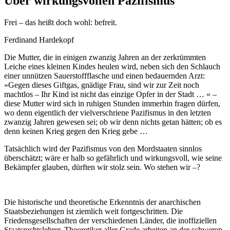
Über wirkungsvollen Pazifismus
Frei – das heißt doch wohl: befreit.
Ferdinand Hardekopf
Die Mutter, die in einigen zwanzig Jahren an der zerkrümmten
Leiche eines kleinen Kindes heulen wird, neben sich den Schlauch
einer unnützen Sauerstoffflasche und einen bedauernden Arzt:
»Gegen dieses Giftgas, gnädige Frau, sind wir zur Zeit noch
machtlos – Ihr Kind ist nicht das einzige Opfer in der Stadt … « –
diese Mutter wird sich in ruhigen Stunden immerhin fragen dürfen,
wo denn eigentlich der vielverschriene Pazifismus in den letzten
zwanzig Jahren gewesen sei; ob wir denn nichts getan hätten; ob es
denn keinen Krieg gegen den Krieg gebe …
Tatsächlich wird der Pazifismus von den Mordstaaten sinnlos
überschätzt; wäre er halb so gefährlich und wirkungsvoll, wie seine
Bekämpfer glauben, dürften wir stolz sein. Wo stehen wir –?
Die historische und theoretische Erkenntnis der anarchischen
Staatsbeziehungen ist ziemlich weit fortgeschritten. Die
Friedensgesellschaften der verschiedenen Länder, die inoffiziellen
Staatsrechtslehrer, Theoretiker aller Grade arbeiten an der schweren