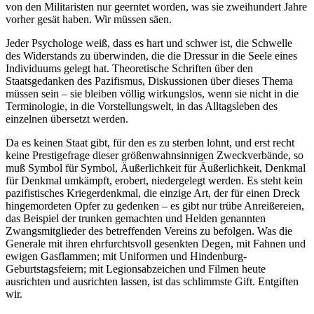
von den Militaristen nur geerntet worden, was sie zweihundert Jahre
vorher gesät haben. Wir müssen säen.
Jeder Psychologe weiß, dass es hart und schwer ist, die Schwelle
des Widerstands zu überwinden, die die Dressur in die Seele eines
Individuums gelegt hat. Theoretische Schriften über den
Staatsgedanken des Pazifismus, Diskussionen über dieses Thema
müssen sein – sie bleiben völlig wirkungslos, wenn sie nicht in die
Terminologie, in die Vorstellungswelt, in das Alltagsleben des
einzelnen übersetzt werden.
Da es keinen Staat gibt, für den es zu sterben lohnt, und erst recht
keine Prestigefrage dieser größenwahnsinnigen Zweckverbände, so
muß Symbol für Symbol, Äußerlichkeit für Äußerlichkeit, Denkmal
für Denkmal umkämpft, erobert, niedergelegt werden. Es steht kein
pazifistisches Kriegerdenkmal, die einzige Art, der für einen Dreck
hingemordeten Opfer zu gedenken – es gibt nur trübe Anreißereien,
das Beispiel der trunken gemachten und Helden genannten
Zwangsmitglieder des betreffenden Vereins zu befolgen. Was die
Generale mit ihren ehrfurchtsvoll gesenkten Degen, mit Fahnen und
ewigen Gasflammen; mit Uniformen und Hindenburg-
Geburtstagsfeiern; mit Legionsabzeichen und Filmen heute
ausrichten und ausrichten lassen, ist das schlimmste Gift. Entgiften
wir.