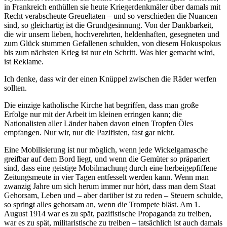
in Frankreich enthüllen sie heute Kriegerdenkmäler über damals mit
Recht verabscheute Greueltaten – und so verschieden die Nuancen
sind, so gleichartig ist die Grundgesinnung. Von der Dankbarkeit,
die wir unsern lieben, hochverehrten, heldenhaften, gesegneten und
zum Glück stummen Gefallenen schulden, von diesem Hokuspokus
bis zum nächsten Krieg ist nur ein Schritt. Was hier gemacht wird,
ist Reklame.
Ich denke, dass wir der einen Knüppel zwischen die Räder werfen
sollten.
Die einzige katholische Kirche hat begriffen, dass man große
Erfolge nur mit der Arbeit im kleinen erringen kann; die
Nationalisten aller Länder haben davon einen Tropfen Öles
empfangen. Nur wir, nur die Pazifisten, fast gar nicht.
Eine Mobilisierung ist nur möglich, wenn jede Wickelgamasche
greifbar auf dem Bord liegt, und wenn die Gemüter so präpariert
sind, dass eine geistige Mobilmachung durch eine herbeigepfiffene
Zeitungsmeute in vier Tagen entfesselt werden kann. Wenn man
zwanzig Jahre um sich herum immer nur hört, dass man dem Staat
Gehorsam, Leben und – aber darüber ist zu reden – Steuern schulde,
so springt alles gehorsam an, wenn die Trompete bläst. Am 1.
August 1914 war es zu spät, pazifistische Propaganda zu treiben,
war es zu spät, militaristische zu treiben – tatsächlich ist auch damals