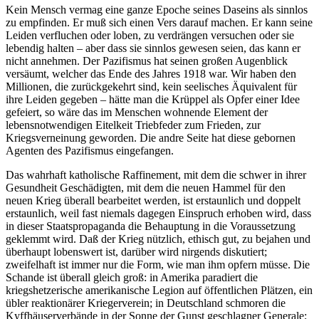
Kein Mensch vermag eine ganze Epoche seines Daseins als sinnlos
zu empfinden. Er muß sich einen Vers darauf machen. Er kann seine
Leiden verfluchen oder loben, zu verdrängen versuchen oder sie
lebendig halten – aber dass sie sinnlos gewesen seien, das kann er
nicht annehmen. Der Pazifismus hat seinen großen Augenblick
versäumt, welcher das Ende des Jahres 1918 war. Wir haben den
Millionen, die zurückgekehrt sind, kein seelisches Äquivalent für
ihre Leiden gegeben – hätte man die Krüppel als Opfer einer Idee
gefeiert, so wäre das im Menschen wohnende Element der
lebensnotwendigen Eitelkeit Triebfeder zum Frieden, zur
Kriegsverneinung geworden. Die andre Seite hat diese gebornen
Agenten des Pazifismus eingefangen.
Das wahrhaft katholische Raffinement, mit dem die schwer in ihrer
Gesundheit Geschädigten, mit dem die neuen Hammel für den
neuen Krieg überall bearbeitet werden, ist erstaunlich und doppelt
erstaunlich, weil fast niemals dagegen Einspruch erhoben wird, dass
in dieser Staatspropaganda die Behauptung in die Voraussetzung
geklemmt wird. Daß der Krieg nützlich, ethisch gut, zu bejahen und
überhaupt lobenswert ist, darüber wird nirgends diskutiert;
zweifelhaft ist immer nur die Form, wie man ihm opfern müsse. Die
Schande ist überall gleich groß: in Amerika paradiert die
kriegshetzerische amerikanische Legion auf öffentlichen Plätzen, ein
übler reaktionärer Kriegerverein; in Deutschland schmoren die
Kyffhäuserverbände in der Sonne der Gunst geschlagner Generale;