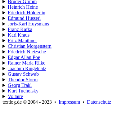
Brüder Grimm
Heinrich Heine
Friedrich Hölderlin
Edmund Husserl
Joris-Karl Huysmans
Franz Kafka
Karl Kraus
Fritz Mauthner
Christian Morgenstern
Friedrich Nietzsche
Edgar Allan Poe
Rainer Maria Rilke
Joachim Ringelnatz
Gustav Schwab
Theodor Storm
Georg Trakl
Kurt Tucholsky
Voltaire
textlog.de © 2004 - 2023
•
Impressum
•
Datenschutz