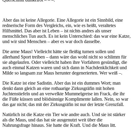
Aber das ist keine Allegorie. Eine Allegorie ist ein Sinnbild, eine
rednerische Form des Vergleichs, ein, wie es heißt, veraltetes
Hilfsmittel. Das aber ist Leben – ist nichts andres als unser
menschliches Tun auch. Es ist kein Unterschied: das war eine Katze,
und wir sind Menschen – aber es war doch dasselbe.
Die arme Maus! Vielleicht hätte sie fleißig turnen sollen und
allerhand Sport treiben – dann wäre das wohl nicht so schlimm für
sie abgelaufen. Oder vielleicht haben ihre Vorfahren gesündigt, die
auch einmal Katzen waren und sich dann in Nachdenklichkeit und
Milde so langsam zur Maus herunter degenerierten. Wer weiß –.
Die Katze ist eine Sadistin. Aber das ist ein dummes Wort; man
denkt dann gleich an eine rothaarige Zirkusgräfin mit hohen
Juchtenstiefeln und an verwelkte Mummelgreise im Frack, die ihr
die Füße küssen und blödsinnige Komplimente lallen. Nein, so war
das gar nicht; das mit der Zirkusgräfin ist nur der letzte Grenzfall.
Natürlich ist die Katze ein Tier wie andre auch. Und sie ist stärker
als die Maus, und das hat sie ausgenutzt weit über die
Nahrungsfrage hinaus. Sie hatte die Kraft. Und die Maus litt.