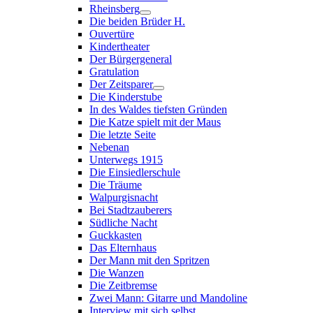
Rheinsberg
Die beiden Brüder H.
Ouvertüre
Kindertheater
Der Bürgergeneral
Gratulation
Der Zeitsparer
Die Kinderstube
In des Waldes tiefsten Gründen
Die Katze spielt mit der Maus
Die letzte Seite
Nebenan
Unterwegs 1915
Die Einsiedlerschule
Die Träume
Walpurgisnacht
Bei Stadtzauberers
Südliche Nacht
Guckkasten
Das Elternhaus
Der Mann mit den Spritzen
Die Wanzen
Die Zeitbremse
Zwei Mann: Gitarre und Mandoline
Interview mit sich selbst