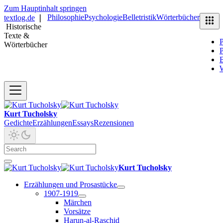
Zum Hauptinhalt springen
Philosophie
Psychologie
Belletristik
Wörterbücher
textlog.de
❘
Historische
Texte &
P
Wörterbücher
P
B
Kurt Tucholsky
Gedichte
Erzählungen
Essays
Rezensionen
Kurt Tucholsky
Erzählungen und Prosastücke
1907-1919
Märchen
Vorsätze
Harun-al-Raschid