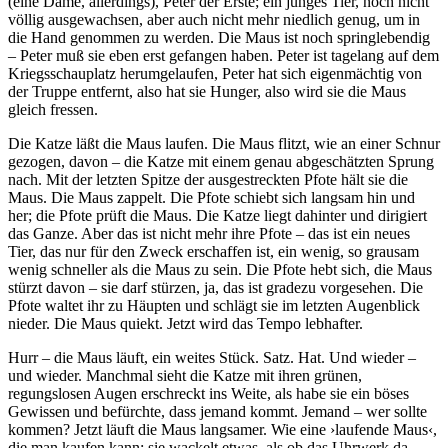
(eine Dame, allerdings), Peter der Erste; ein junges Tier, noch nicht
völlig ausgewachsen, aber auch nicht mehr niedlich genug, um in
die Hand genommen zu werden. Die Maus ist noch springlebendig
– Peter muß sie eben erst gefangen haben. Peter ist tagelang auf dem
Kriegsschauplatz herumgelaufen, Peter hat sich eigenmächtig von
der Truppe entfernt, also hat sie Hunger, also wird sie die Maus
gleich fressen.
Die Katze läßt die Maus laufen. Die Maus flitzt, wie an einer Schnur
gezogen, davon – die Katze mit einem genau abgeschätzten Sprung
nach. Mit der letzten Spitze der ausgestreckten Pfote hält sie die
Maus. Die Maus zappelt. Die Pfote schiebt sich langsam hin und
her; die Pfote prüft die Maus. Die Katze liegt dahinter und dirigiert
das Ganze. Aber das ist nicht mehr ihre Pfote – das ist ein neues
Tier, das nur für den Zweck erschaffen ist, ein wenig, so grausam
wenig schneller als die Maus zu sein. Die Pfote hebt sich, die Maus
stürzt davon – sie darf stürzen, ja, das ist gradezu vorgesehen. Die
Pfote waltet ihr zu Häupten und schlägt sie im letzten Augenblick
nieder. Die Maus quiekt. Jetzt wird das Tempo lebhafter.
Hurr – die Maus läuft, ein weites Stück. Satz. Hat. Und wieder –
und wieder. Manchmal sieht die Katze mit ihren grünen,
regungslosen Augen erschreckt ins Weite, als habe sie ein böses
Gewissen und befürchte, dass jemand kommt. Jemand – wer sollte
kommen? Jetzt läuft die Maus langsamer. Wie eine ›laufende Maus‹,
die man kaufen kann: sie wackelt etwas, als ob das Uhrwerk da