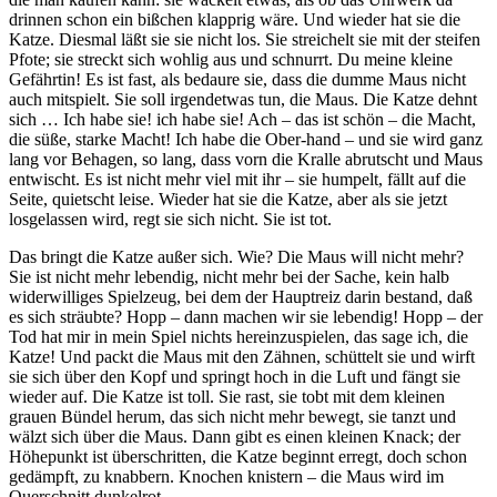
drinnen schon ein bißchen klapprig wäre. Und wieder hat sie die
Katze. Diesmal läßt sie sie nicht los. Sie streichelt sie mit der steifen
Pfote; sie streckt sich wohlig aus und schnurrt. Du meine kleine
Gefährtin! Es ist fast, als bedaure sie, dass die dumme Maus nicht
auch mitspielt. Sie soll irgendetwas tun, die Maus. Die Katze dehnt
sich … Ich habe sie! ich habe sie! Ach – das ist schön – die Macht,
die süße, starke Macht! Ich habe die Ober-hand – und sie wird ganz
lang vor Behagen, so lang, dass vorn die Kralle abrutscht und Maus
entwischt. Es ist nicht mehr viel mit ihr – sie humpelt, fällt auf die
Seite, quietscht leise. Wieder hat sie die Katze, aber als sie jetzt
losgelassen wird, regt sie sich nicht. Sie ist tot.
Das bringt die Katze außer sich. Wie? Die Maus will nicht mehr?
Sie ist nicht mehr lebendig, nicht mehr bei der Sache, kein halb
widerwilliges Spielzeug, bei dem der Hauptreiz darin bestand, daß
es sich sträubte? Hopp – dann machen wir sie lebendig! Hopp – der
Tod hat mir in mein Spiel nichts hereinzuspielen, das sage ich, die
Katze! Und packt die Maus mit den Zähnen, schüttelt sie und wirft
sie sich über den Kopf und springt hoch in die Luft und fängt sie
wieder auf. Die Katze ist toll. Sie rast, sie tobt mit dem kleinen
grauen Bündel herum, das sich nicht mehr bewegt, sie tanzt und
wälzt sich über die Maus. Dann gibt es einen kleinen Knack; der
Höhepunkt ist überschritten, die Katze beginnt erregt, doch schon
gedämpft, zu knabbern. Knochen knistern – die Maus wird im
Querschnitt dunkelrot – – –.