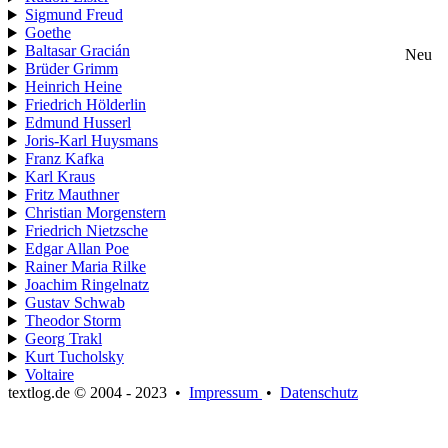
Sigmund Freud
Goethe
Baltasar Gracián
Neu
Brüder Grimm
Heinrich Heine
Friedrich Hölderlin
Edmund Husserl
Joris-Karl Huysmans
Franz Kafka
Karl Kraus
Fritz Mauthner
Christian Morgenstern
Friedrich Nietzsche
Edgar Allan Poe
Rainer Maria Rilke
Joachim Ringelnatz
Gustav Schwab
Theodor Storm
Georg Trakl
Kurt Tucholsky
Voltaire
textlog.de © 2004 - 2023
•
Impressum
•
Datenschutz