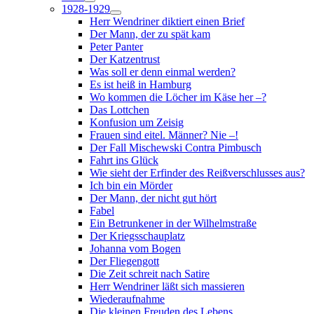
1928-1929
Herr Wendriner diktiert einen Brief
Der Mann, der zu spät kam
Peter Panter
Der Katzentrust
Was soll er denn einmal werden?
Es ist heiß in Hamburg
Wo kommen die Löcher im Käse her –?
Das Lottchen
Konfusion um Zeisig
Frauen sind eitel. Männer? Nie –!
Der Fall Mischewski Contra Pimbusch
Fahrt ins Glück
Wie sieht der Erfinder des Reißverschlusses aus?
Ich bin ein Mörder
Der Mann, der nicht gut hört
Fabel
Ein Betrunkener in der Wilhelmstraße
Der Kriegsschauplatz
Johanna vom Bogen
Der Fliegengott
Die Zeit schreit nach Satire
Herr Wendriner läßt sich massieren
Wiederaufnahme
Die kleinen Freuden des Lebens