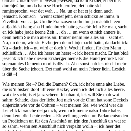
damals Untaoffssier in Westn jewesen, da kam Erzberjer bei uns
durchjefahn, un da ham se Hoch jerufen, det hatte sich
rumjesprochn, wer det wah … Na, un er hat et ja denn auch
jemacht. Komisch – wennt schief jeht, denn schickn se imma 'n
Zivellistn vor … ja. Un die Franzosen solln ihm ja mächtich een
aufjedrickt ham; aba Hindenburch hatte gesacht: Jehn Se man, sacht
er, ick habe jrade keene Zeit … öh … un wenn et nich anners is,
denn nehm Sie man allens an! Immer nehm Sie alles an – sacht er.
Na, un denn, wie sie Erzberjern denn hinjemacht hattn, da dacht ick:
Na – dacht ick – nu wird er doch 'n Wocht finden, für den Mann …
schließlich … Aba ick heere un heere –: ick heere nischt. Er hat bloß
jesacht: Ich habe diesem Erzberger niemals die Hand jedrückt. Ein
sojenanntes Demento mori is diß. Ja. Aba sonst hab ick nischt mehr
über die Sache jeheert. Det muß wohl an mein Jeheer liejn. Lestich
is diß –!
Wie meinen Sie –? Bei die Damen? Och, ick habe enne alte Liebe,
die is 'n bisken doof uff eene Backe; wenn ick det nich alles heere,
wat die sacht, is et janz scheen. Iebahaupt, ick will Sie mah wat
sahrn: Schade, dass der liebe Jott nich vor de Ohrn hat sone Deckels
einjericht wie vor de Oohren – wat meinen Sie, wie wohl wer die
Leite! Ick brauche det ja nich; wenn ick meine naßn Tahre habe,
denn kenn die Leute reden – Einweihungsreden un Parlamentsreden
un Predichten un für den Anschluß un jejn den Anschluß un wat se
so sahrn, wenn sen Anschluß nich verpaßn wolln –: ick heer det