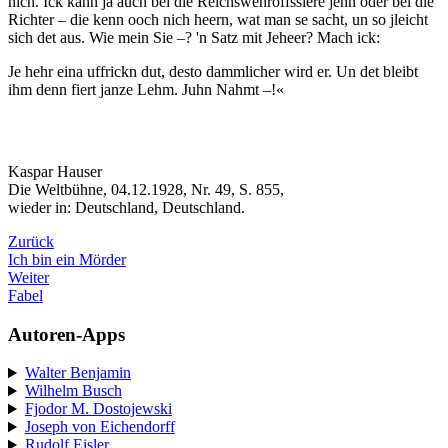
nich. Ick kann ja auch bei die Reichswehroffssiere jehn oder bei die
Richter – die kenn ooch nich heern, wat man se sacht, un so jleicht
sich det aus. Wie mein Sie –? 'n Satz mit Jeheer? Mach ick:
Je hehr eina uffrickn dut, desto dammlicher wird er. Un det bleibt
ihm denn fiert janze Lehm. Juhn Nahmt –!«
Kaspar Hauser
Die Weltbühne, 04.12.1928, Nr. 49, S. 855,
wieder in: Deutschland, Deutschland.
Zurück
Ich bin ein Mörder
Weiter
Fabel
Autoren-Apps
Walter Benjamin
Wilhelm Busch
Fjodor M. Dostojewski
Joseph von Eichendorff
Rudolf Eisler