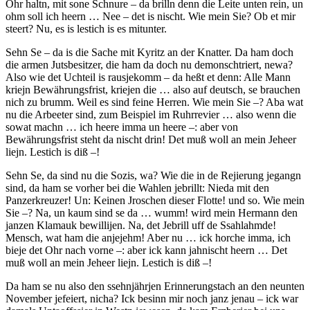
Ohr haltn, mit sone Schnure – da brilln denn die Leite unten rein, un
ohm soll ich heern … Nee – det is nischt. Wie mein Sie? Ob et mir
steert? Nu, es is lestich is es mitunter.
Sehn Se – da is die Sache mit Kyritz an der Knatter. Da ham doch
die armen Jutsbesitzer, die ham da doch nu demonschtriert, newa?
Also wie det Uchteil is rausjekomm – da heßt et denn: Alle Mann
kriejn Bewährungsfrist, kriejen die … also auf deutsch, se brauchen
nich zu brumm. Weil es sind feine Herren. Wie mein Sie –? Aba wat
nu die Arbeeter sind, zum Beispiel im Ruhrrevier … also wenn die
sowat machn … ich heere imma un heere –: aber von
Bewährungsfrist steht da nischt drin! Det muß woll an mein Jeheer
liejn. Lestich is diß –!
Sehn Se, da sind nu die Sozis, wa? Wie die in de Rejierung jegangn
sind, da ham se vorher bei die Wahlen jebrillt: Nieda mit den
Panzerkreuzer! Un: Keinen Jroschen dieser Flotte! und so. Wie mein
Sie –? Na, un kaum sind se da … wumm! wird mein Hermann den
janzen Klamauk bewillijen. Na, det Jebrill uff de Ssahlahmde!
Mensch, wat ham die anjejehm! Aber nu … ick horche imma, ich
bieje det Ohr nach vorne –: aber ick kann jahnischt heern … Det
muß woll an mein Jeheer liejn. Lestich is diß –!
Da ham se nu also den ssehnjährjen Erinnerungstach an den neunten
November jefeiert, nicha? Ick besinn mir noch janz jenau – ick war