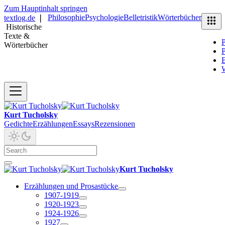
Zum Hauptinhalt springen
Philosophie
Psychologie
Belletristik
Wörterbücher
textlog.de
❘
Historische
Texte &
P
Wörterbücher
P
B
Kurt Tucholsky
Gedichte
Erzählungen
Essays
Rezensionen
Kurt Tucholsky
Erzählungen und Prosastücke
1907-1919
1920-1923
1924-1926
1927