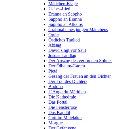
Mädchen-Klage
Liebes-Lied
Eranna an Sappho
Sappho an Eranna
Sappho an Alkaïos
Grabmal eines jungen Mädchens
Opfer
Östliches Taglied
Abisag
David singt vor Saul
Josuas Landtag
Der Auszug des verlorenen Sohnes
Der Ölbaum-Garten
Pietà
Gesang der Frauen an den Dichter
Der Tod des Dichters
Buddha
L’Ange du Méridien
Die Kathedrale
Das Portal
Die Fensterrose
Das Kapitäl
Gott im Mittelalter
Morgue
Der Gefangene