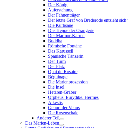
Der König
Auferstehung
Der Fahnenträger
Der letzte Graf von Brederode entzieht sich
Die Kurtisane
Die Treppe der Orangerie
Der Marmor-Karren
Buddha
Römische Fontäne
Das Karussell
Spanische Tänzerin
Der Turm
Der Platz
Quai du Rosaire
Béguinage
Die Marienprozession
Die Insel
Hetären-Gräber
Orpheus. Eurydike. Hermes
Alkestis
Geburt der Venus
Die Rosenschale
Anderer Teil
Das Marien-Leben