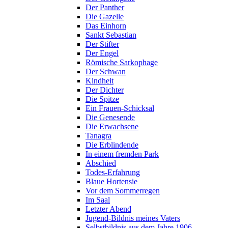
Der Panther
Die Gazelle
Das Einhorn
Sankt Sebastian
Der Stifter
Der Engel
Römische Sarkophage
Der Schwan
Kindheit
Der Dichter
Die Spitze
Ein Frauen-Schicksal
Die Genesende
Die Erwachsene
Tanagra
Die Erblindende
In einem fremden Park
Abschied
Todes-Erfahrung
Blaue Hortensie
Vor dem Sommerregen
Im Saal
Letzter Abend
Jugend-Bildnis meines Vaters
Selbstbildnis aus dem Jahre 1906