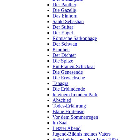
Der Panther
Die Gazelle
Das Einhorn
Sankt Sebastian
Der Stifter
Der Engel
Römische Sarkophage
Der Schwan
Kindheit
Der Dichter
Die Spitze
Ein Frauen-Schicksal
Die Genesende
Die Erwachsene
Tanagra
Die Erblindende
In einem fremden Park
Abschied
Todes-Erfahrung
Blaue Hortensie
Vor dem Sommerregen
Im Saal
Letzter Abend
Jugend-Bildnis meines Vaters
Selbstbildnis aus dem Jahre 1906