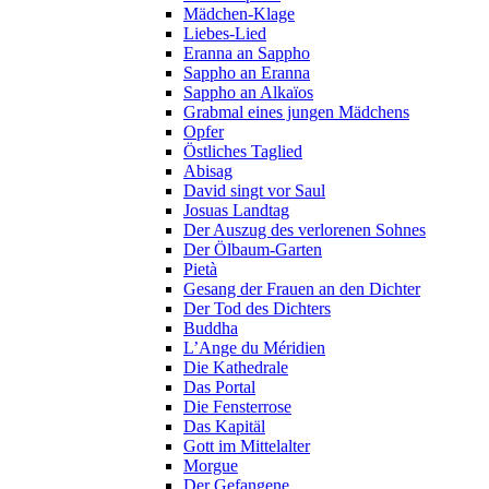
Mädchen-Klage
Liebes-Lied
Eranna an Sappho
Sappho an Eranna
Sappho an Alkaïos
Grabmal eines jungen Mädchens
Opfer
Östliches Taglied
Abisag
David singt vor Saul
Josuas Landtag
Der Auszug des verlorenen Sohnes
Der Ölbaum-Garten
Pietà
Gesang der Frauen an den Dichter
Der Tod des Dichters
Buddha
L’Ange du Méridien
Die Kathedrale
Das Portal
Die Fensterrose
Das Kapitäl
Gott im Mittelalter
Morgue
Der Gefangene