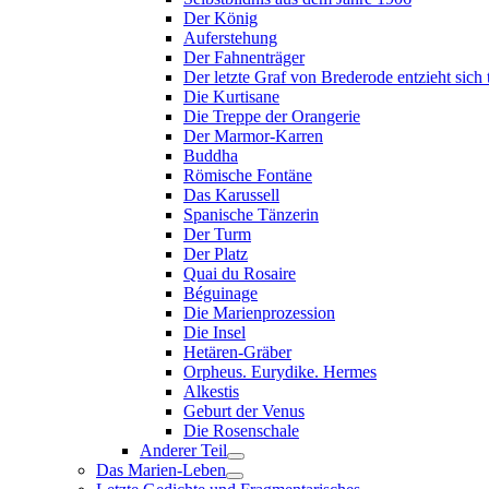
Der König
Auferstehung
Der Fahnenträger
Der letzte Graf von Brederode entzieht sich
Die Kurtisane
Die Treppe der Orangerie
Der Marmor-Karren
Buddha
Römische Fontäne
Das Karussell
Spanische Tänzerin
Der Turm
Der Platz
Quai du Rosaire
Béguinage
Die Marienprozession
Die Insel
Hetären-Gräber
Orpheus. Eurydike. Hermes
Alkestis
Geburt der Venus
Die Rosenschale
Anderer Teil
Das Marien-Leben