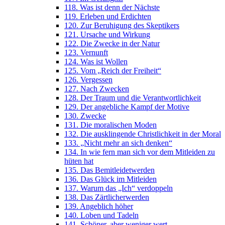
118. Was ist denn der Nächste
119. Erleben und Erdichten
120. Zur Beruhigung des Skeptikers
121. Ursache und Wirkung
122. Die Zwecke in der Natur
123. Vernunft
124. Was ist Wollen
125. Vom „Reich der Freiheit“
126. Vergessen
127. Nach Zwecken
128. Der Traum und die Verantwortlichkeit
129. Der angebliche Kampf der Motive
130. Zwecke
131. Die moralischen Moden
132. Die ausklingende Christlichkeit in der Moral
133. „Nicht mehr an sich denken“
134. In wie fern man sich vor dem Mitleiden zu
hüten hat
135. Das Bemitleidetwerden
136. Das Glück im Mitleiden
137. Warum das „Ich“ verdoppeln
138. Das Zärtlicherwerden
139. Angeblich höher
140. Loben und Tadeln
141. Schöner, aber weniger wert