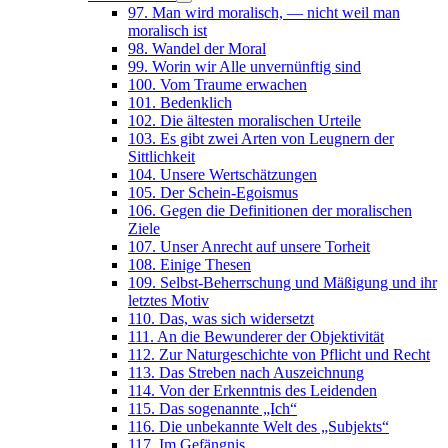
97. Man wird moralisch, — nicht weil man
moralisch ist
98. Wandel der Moral
99. Worin wir Alle unvernünftig sind
100. Vom Traume erwachen
101. Bedenklich
102. Die ältesten moralischen Urteile
103. Es gibt zwei Arten von Leugnern der
Sittlichkeit
104. Unsere Wertschätzungen
105. Der Schein-Egoismus
106. Gegen die Definitionen der moralischen
Ziele
107. Unser Anrecht auf unsere Torheit
108. Einige Thesen
109. Selbst-Beherrschung und Mäßigung und ihr
letztes Motiv
110. Das, was sich widersetzt
111. An die Bewunderer der Objektivität
112. Zur Naturgeschichte von Pflicht und Recht
113. Das Streben nach Auszeichnung
114. Von der Erkenntnis des Leidenden
115. Das sogenannte „Ich“
116. Die unbekannte Welt des „Subjekts“
117. Im Gefängnis