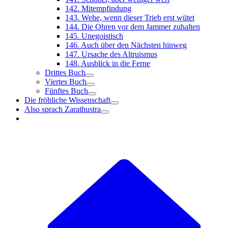
142. Mitempfindung
143. Wehe, wenn dieser Trieb erst wütet
144. Die Ohren vor dem Jammer zuhalten
145. Unegoistisch
146. Auch über den Nächsten hinweg
147. Ursache des Altruismus
148. Ausblick in die Ferne
Drittes Buch
Viertes Buch
Fünftes Buch
Die fröhliche Wissenschaft
Also sprach Zarathustra