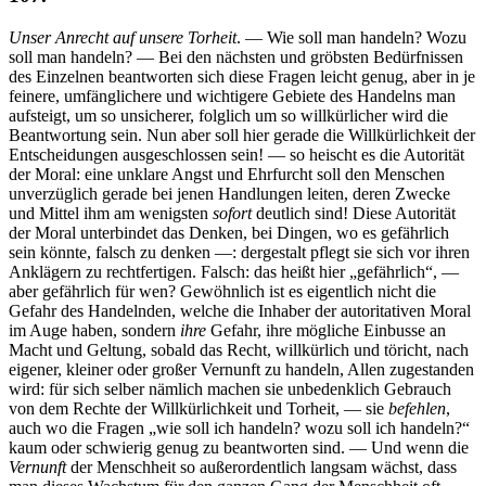
Unser Anrecht auf unsere Torheit
. — Wie soll man handeln? Wozu
soll man handeln? — Bei den nächsten und gröbsten Bedürfnissen
des Einzelnen beantworten sich diese Fragen leicht genug, aber in je
feinere, umfänglichere und wichtigere Gebiete des Handelns man
aufsteigt, um so unsicherer, folglich um so willkürlicher wird die
Beantwortung sein. Nun aber soll hier gerade die Willkürlichkeit der
Entscheidungen ausgeschlossen sein! — so heischt es die Autorität
der Moral: eine unklare Angst und Ehrfurcht soll den Menschen
unverzüglich gerade bei jenen Handlungen leiten, deren Zwecke
und Mittel ihm am wenigsten
sofort
deutlich sind! Diese Autorität
der Moral unterbindet das Denken, bei Dingen, wo es gefährlich
sein könnte, falsch zu denken —: dergestalt pflegt sie sich vor ihren
Anklägern zu rechtfertigen. Falsch: das heißt hier „gefährlich“, —
aber gefährlich für wen? Gewöhnlich ist es eigentlich nicht die
Gefahr des Handelnden, welche die Inhaber der autoritativen Moral
im Auge haben, sondern
ihre
Gefahr, ihre mögliche Einbusse an
Macht und Geltung, sobald das Recht, willkürlich und töricht, nach
eigener, kleiner oder großer Vernunft zu handeln, Allen zugestanden
wird: für sich selber nämlich machen sie unbedenklich Gebrauch
von dem Rechte der Willkürlichkeit und Torheit, — sie
befehlen
,
auch wo die Fragen „wie soll ich handeln? wozu soll ich handeln?“
kaum oder schwierig genug zu beantworten sind. — Und wenn die
Vernunft
der Menschheit so außerordentlich langsam wächst, dass