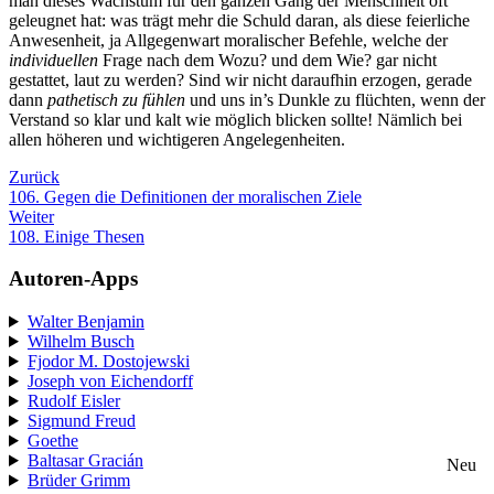
man dieses Wachstum für den ganzen Gang der Menschheit oft
geleugnet hat: was trägt mehr die Schuld daran, als diese feierliche
Anwesenheit, ja Allgegenwart moralischer Befehle, welche der
individuellen
Frage nach dem Wozu? und dem Wie? gar nicht
gestattet, laut zu werden? Sind wir nicht daraufhin erzogen, gerade
dann
pathetisch zu fühlen
und uns in’s Dunkle zu flüchten, wenn der
Verstand so klar und kalt wie möglich blicken sollte! Nämlich bei
allen höheren und wichtigeren Angelegenheiten.
Zurück
106. Gegen die Definitionen der moralischen Ziele
Weiter
108. Einige Thesen
Autoren-Apps
Walter Benjamin
Wilhelm Busch
Fjodor M. Dostojewski
Joseph von Eichendorff
Rudolf Eisler
Sigmund Freud
Goethe
Baltasar Gracián
Neu
Brüder Grimm