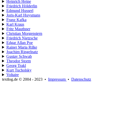
Heinrich Heine
Friedrich Hölderlin
Edmund Husserl
Joris-Karl Huysmans
Franz Kafka
Karl Kraus
Fritz Mauthner
Christian Morgenstern
Friedrich Nietzsche
Edgar Allan Poe
Rainer Maria Rilke
Joachim Ringelnatz
Gustav Schwab
Theodor Storm
Georg Trakl
Kurt Tucholsky
Voltaire
textlog.de © 2004 - 2023
•
Impressum
•
Datenschutz