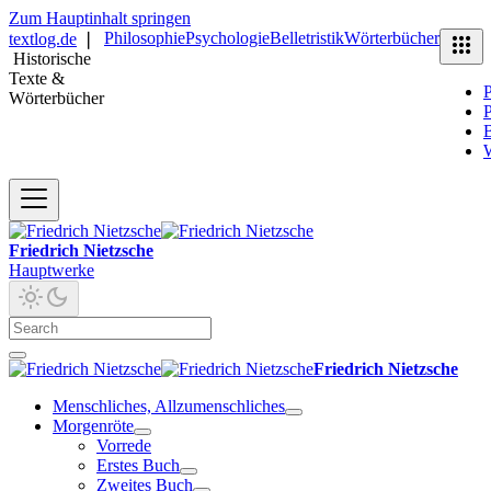
Zum Hauptinhalt springen
Philosophie
Psychologie
Belletristik
Wörterbücher
textlog.de
❘
Historische
Texte &
P
Wörterbücher
P
B
Friedrich Nietzsche
Hauptwerke
Friedrich Nietzsche
Menschliches, Allzumenschliches
Morgenröte
Vorrede
Erstes Buch
Zweites Buch