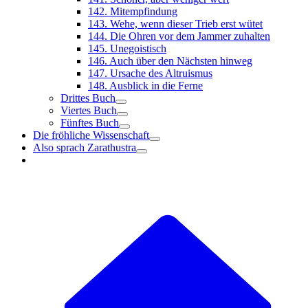
142. Mitempfindung
143. Wehe, wenn dieser Trieb erst wütet
144. Die Ohren vor dem Jammer zuhalten
145. Unegoistisch
146. Auch über den Nächsten hinweg
147. Ursache des Altruismus
148. Ausblick in die Ferne
Drittes Buch
Viertes Buch
Fünftes Buch
Die fröhliche Wissenschaft
Also sprach Zarathustra