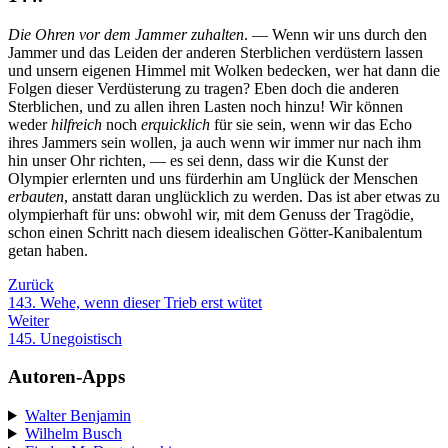
Die Ohren vor dem Jammer zuhalten
. — Wenn wir uns durch den
Jammer und das Leiden der anderen Sterblichen verdüstern lassen
und unsern eigenen Himmel mit Wolken bedecken, wer hat dann die
Folgen dieser Verdüsterung zu tragen? Eben doch die anderen
Sterblichen, und zu allen ihren Lasten noch hinzu! Wir können
weder
hilfreich
noch
erquicklich
für sie sein, wenn wir das Echo
ihres Jammers sein wollen, ja auch wenn wir immer nur nach ihm
hin unser Ohr richten, — es sei denn, dass wir die Kunst der
Olympier erlernten und uns fürderhin am Unglück der Menschen
erbauten
, anstatt daran unglücklich zu werden. Das ist aber etwas zu
olympierhaft für uns: obwohl wir, mit dem Genuss der Tragödie,
schon einen Schritt nach diesem idealischen Götter-Kanibalentum
getan haben.
Zurück
143. Wehe, wenn dieser Trieb erst wütet
Weiter
145. Unegoistisch
Autoren-Apps
Walter Benjamin
Wilhelm Busch