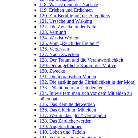
118. Was ist denn der Nächste
119. Erleben und Erdichten
120. Zur Beruhigung des Skeptikers
121. Ursache und Wirkung
122. Die Zwecke in der Natur
123. Vernunft
124. Was ist Wollen
125. Vom „Reich der Freiheit“
126. Vergessen
127. Nach Zwecken
128. Der Traum und die Verantwortlichkeit
129. Der angebliche Kampf der Motive
130. Zwecke
131. Die moralischen Moden
132. Die ausklingende Christlichkeit in der Moral
133. „Nicht mehr an sich denken“
134. In wie fern man sich vor dem Mitleiden zu
hüten hat
135. Das Bemitleidetwerden
136. Das Glück im Mitleiden
137. Warum das „Ich“ verdoppeln
138. Das Zärtlicherwerden
139. Angeblich höher
140. Loben und Tadeln
141. Schöner, aber weniger wert