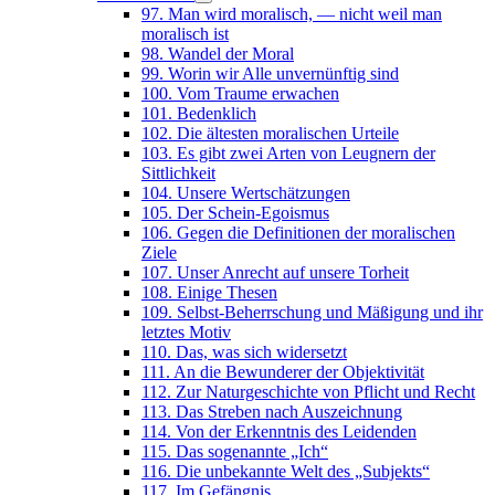
97. Man wird moralisch, — nicht weil man
moralisch ist
98. Wandel der Moral
99. Worin wir Alle unvernünftig sind
100. Vom Traume erwachen
101. Bedenklich
102. Die ältesten moralischen Urteile
103. Es gibt zwei Arten von Leugnern der
Sittlichkeit
104. Unsere Wertschätzungen
105. Der Schein-Egoismus
106. Gegen die Definitionen der moralischen
Ziele
107. Unser Anrecht auf unsere Torheit
108. Einige Thesen
109. Selbst-Beherrschung und Mäßigung und ihr
letztes Motiv
110. Das, was sich widersetzt
111. An die Bewunderer der Objektivität
112. Zur Naturgeschichte von Pflicht und Recht
113. Das Streben nach Auszeichnung
114. Von der Erkenntnis des Leidenden
115. Das sogenannte „Ich“
116. Die unbekannte Welt des „Subjekts“
117. Im Gefängnis