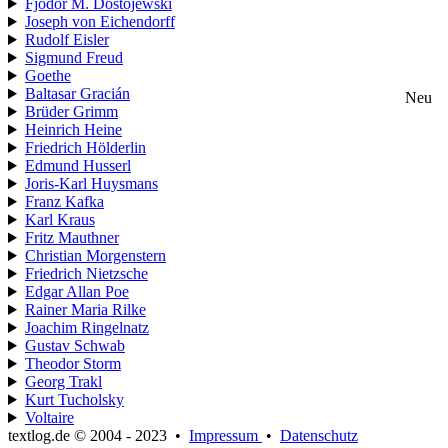
Fjodor M. Dostojewski
Joseph von Eichendorff
Rudolf Eisler
Sigmund Freud
Goethe
Baltasar Gracián
Neu
Brüder Grimm
Heinrich Heine
Friedrich Hölderlin
Edmund Husserl
Joris-Karl Huysmans
Franz Kafka
Karl Kraus
Fritz Mauthner
Christian Morgenstern
Friedrich Nietzsche
Edgar Allan Poe
Rainer Maria Rilke
Joachim Ringelnatz
Gustav Schwab
Theodor Storm
Georg Trakl
Kurt Tucholsky
Voltaire
textlog.de © 2004 - 2023
•
Impressum
•
Datenschutz