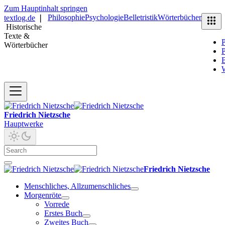
Zum Hauptinhalt springen
Philosophie
Psychologie
Belletristik
Wörterbücher
textlog.de
❘
Historische
Texte &
P
Wörterbücher
P
B
Friedrich Nietzsche
Hauptwerke
Friedrich Nietzsche
Menschliches, Allzumenschliches
Morgenröte
Vorrede
Erstes Buch
Zweites Buch