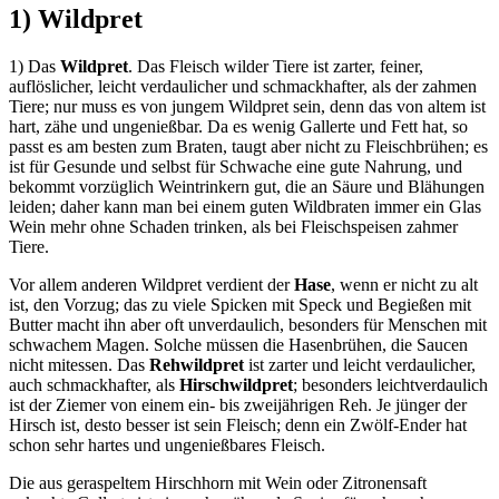
1) Wildpret
1) Das
Wildpret
. Das Fleisch wilder Tiere ist zarter, feiner,
auflöslicher, leicht verdaulicher und schmackhafter, als der zahmen
Tiere; nur muss es von jungem Wildpret sein, denn das von altem ist
hart, zähe und ungenießbar. Da es wenig Gallerte und Fett hat, so
passt es am besten zum Braten, taugt aber nicht zu Fleischbrühen; es
ist für Gesunde und selbst für Schwache eine gute Nahrung, und
bekommt vorzüglich Weintrinkern gut, die an Säure und Blähungen
leiden; daher kann man bei einem guten Wildbraten immer ein Glas
Wein mehr ohne Schaden trinken, als bei Fleischspeisen zahmer
Tiere.
Vor allem anderen Wildpret verdient der
Hase
, wenn er nicht zu alt
ist, den Vorzug; das zu viele Spicken mit Speck und Begießen mit
Butter macht ihn aber oft unverdaulich, besonders für Menschen mit
schwachem Magen. Solche müssen die Hasenbrühen, die Saucen
nicht mitessen. Das
Rehwildpret
ist zarter und leicht verdaulicher,
auch schmackhafter, als
Hirschwildpret
; besonders leichtverdaulich
ist der Ziemer von einem ein- bis zweijährigen Reh. Je jünger der
Hirsch ist, desto besser ist sein Fleisch; denn ein Zwölf-Ender hat
schon sehr hartes und ungenießbares Fleisch.
Die aus geraspeltem Hirschhorn mit Wein oder Zitronensaft