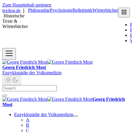
Zum Hauptinhalt springen
Philosophie
Psychologie
Belletristik
Wörterbücher
textlog.de
❘
Historische
Texte &
P
Wörterbücher
P
B
Georg Friedrich Most
Enzyklopädie der Volksmedizin
Georg Friedrich
Most
Enzyklopädie der Volksmedizin
A
B
C