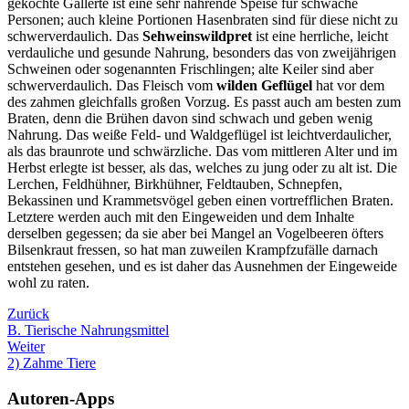
gekochte Gallerte ist eine sehr nährende Speise für schwache
Personen; auch kleine Portionen Hasenbraten sind für diese nicht zu
schwerverdaulich. Das
Sehweinswildpret
ist eine herrliche, leicht
verdauliche und gesunde Nahrung, besonders das von zweijährigen
Schweinen oder sogenannten Frischlingen; alte Keiler sind aber
schwerverdaulich. Das Fleisch vom
wilden Geflügel
hat vor dem
des zahmen gleichfalls großen Vorzug. Es passt auch am besten zum
Braten, denn die Brühen davon sind schwach und geben wenig
Nahrung. Das weiße Feld- und Waldgeflügel ist leichtverdaulicher,
als das braunrote und schwärzliche. Das vom mittleren Alter und im
Herbst erlegte ist besser, als das, welches zu jung oder zu alt ist. Die
Lerchen, Feldhühner, Birkhühner, Feldtauben, Schnepfen,
Bekassinen und Krammetsvögel geben einen vortrefflichen Braten.
Letztere werden auch mit den Eingeweiden und dem Inhalte
derselben gegessen; da sie aber bei Mangel an Vogelbeeren öfters
Bilsenkraut fressen, so hat man zuweilen Krampfzufälle darnach
entstehen gesehen, und es ist daher das Ausnehmen der Eingeweide
wohl zu raten.
Zurück
B. Tierische Nahrungsmittel
Weiter
2) Zahme Tiere
Autoren-Apps