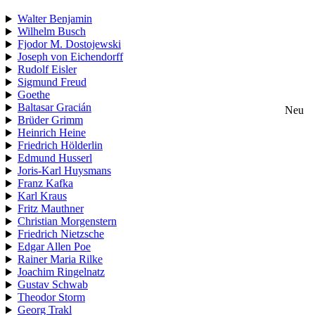
Walter Benjamin
Wilhelm Busch
Fjodor M. Dostojewski
Joseph von Eichendorff
Rudolf Eisler
Sigmund Freud
Goethe
Baltasar Gracián
Neu
Brüder Grimm
Heinrich Heine
Friedrich Hölderlin
Edmund Husserl
Joris-Karl Huysmans
Franz Kafka
Karl Kraus
Fritz Mauthner
Christian Morgenstern
Friedrich Nietzsche
Edgar Allen Poe
Rainer Maria Rilke
Joachim Ringelnatz
Gustav Schwab
Theodor Storm
Georg Trakl