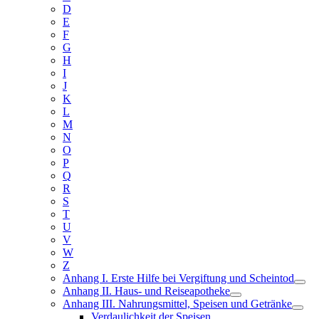
D
E
F
G
H
I
J
K
L
M
N
O
P
Q
R
S
T
U
V
W
Z
Anhang I. Erste Hilfe bei Vergiftung und Scheintod
Anhang II. Haus- und Reiseapotheke
Anhang III. Nahrungsmittel, Speisen und Getränke
Verdaulichkeit der Speisen